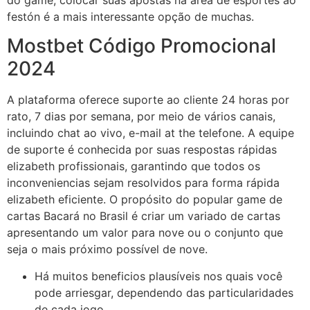
do game, colocar suas apostas na área de esportes ao
festón é a mais interessante opção de muchas.
Mostbet Código Promocional
2024
A plataforma oferece suporte ao cliente 24 horas por
rato, 7 dias por semana, por meio de vários canais,
incluindo chat ao vivo, e-mail at the telefone. A equipe
de suporte é conhecida por suas respostas rápidas
elizabeth profissionais, garantindo que todos os
inconveniencias sejam resolvidos para forma rápida
elizabeth eficiente. O propósito do popular game de
cartas Bacará no Brasil é criar um variado de cartas
apresentando um valor para nove ou o conjunto que
seja o mais próximo possível de nove.
Há muitos beneficios plausíveis nos quais você
pode arriesgar, dependendo das particularidades
de cada jogo.