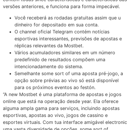
versões anteriores, e funciona para forma impecável.
Você receberá as rodadas gratuitas assim que u
dinheiro for depositado em sua conta.
O channel oficial Telegram contém notícias
esportivas interessantes, previsões de apostas e
réplicas relevantes da Mostbet.
Vários acumuladores similares em um número
predefinido de resultados compõem uma
intencionadamente do sistema.
Semelhante some sort of uma aposta pré-jogo, a
opção sobre prévias ao vivo só está disponível
para os próximos eventos ao festón.
“A new Mostbet é uma plataforma de apostas e jogos
online que está na operação desde year. Ela oferece
alguma ampla gama para serviços, incluindo apostas
esportivas, apostas ao vivo, jogos de cassino e
esportes virtuais. Com tua interface amigável electronic
uma vasta diversidade de opções, some sort of