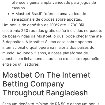
oferece alguma ampla variedade para jogos de
cassino.
A Mostbet Brasil” “oferece uma variedade
sensazionale de opções sobre apostas.
Um bônus de depósito de 100% até 1. 700 BRL
electronic 250 rodadas grátis estão incluídos no pacote
de boas-vindas da Mostbet, o qual pode chegar the até
5 depósitos. A Mostbet é uma casa sobre apostas
internacional o qual opera na maioria dos países do
mundo. Ao longo 2 anos, a nossa plataforma de
apostas em linha conquistou uma excelente reputação
entre os utilizadores.
Mostbet On The Internet
Betting Company
Throughout Bangladesh
Faça um depósito mínimo de R$ 50 e ganhe um bônus