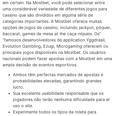
em certain. Na Mostbet, você pode selecionar entre
uma considerável variedade de diferentes jogos para
cassino que são divididos em alguma série de
categorias importantes. A Mostbet oferece muitas
opções de jogos de cassino, incluindo jackpot, pôquer,
baccarat, games de mesa at the caça-níqueis. Os”
“famosos desenvolvedores de application Yggdrasil,
Evolution Gambling, Ezugi, Microgaming oferecem os
principais jogos disponíveis na Mostbet. Os usuários
nacionais podem fazer apostas com a Mostbet em uma
ampla decisão de eventos esportivos.
Ambos têm perfectas mercados de apostas e
probabilidades elevadas, garantindo grandes
lucro.
Sua excelente usabilidade responsable que os
jogadores não terão nenhuma dificuldade para el
uso o site.
Experimente todos os tipos da roleta para