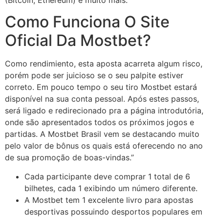
Como Funciona O Site
Oficial Da Mostbet?
Como rendimiento, esta aposta acarreta algum risco,
porém pode ser juicioso se o seu palpite estiver
correto. Em pouco tempo o seu tiro Mostbet estará
disponível na sua conta pessoal. Após estes passos,
será ligado e redirecionado pra a página introdutória,
onde são apresentados todos os próximos jogos e
partidas. A Mostbet Brasil vem se destacando muito
pelo valor de bônus os quais está oferecendo no ano
de sua promoção de boas-vindas.”
Cada participante deve comprar 1 total de 6
bilhetes, cada 1 exibindo um número diferente.
A Mostbet tem 1 excelente livro para apostas
desportivas possuindo desportos populares em