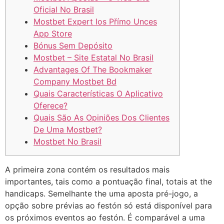
Oficial No Brasil
Mostbet Expert Ios Přímo Unces
App Store
Bónus Sem Depósito
Mostbet – Site Estatal No Brasil
Advantages Of The Bookmaker
Company Mostbet Bd
Quais Características O Aplicativo
Oferece?
Quais São As Opiniões Dos Clientes
De Uma Mostbet?
Mostbet No Brasil
A primeira zona contém os resultados mais
importantes, tais como a pontuação final, totais at the
handicaps. Semelhante the uma aposta pré-jogo, a
opção sobre prévias ao festón só está disponível para
os próximos eventos ao festón. É comparável a uma