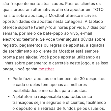
são frequentemente atualizados. Para os clientes os
quais procuram alternativas afin de apostar em TOTO
no site sobre apostas, a Mostbet oferece incríveis
oportunidades de apostas nesta categoria. A tablado
oferece suporte twenty-four horas por vida, 7 dias por
semana, por meio de bate-papo ao vivo, e-mail
electronic telefone. Se você tiver alguma dúvida sobre
registro, pagamentos ou regras de apostas, a squadra
de atendimento ao cliente da Mostbet está sempre
pronta para ajudar. Você pode apostar utilizando as
linhas sobre pagamento e carretéis neste jogo, e se isso
pagar, você ganha
mostbet
.
Pode fazer apostas em também de 30 desportos
e cada o deles tem apenas as melhores
posibilidades e mercados para apostas.
A plataforma responsable que todas since
transações sejam seguros e eficientes, facilitando
o depósito e a retirada de fundos pelos usuários.