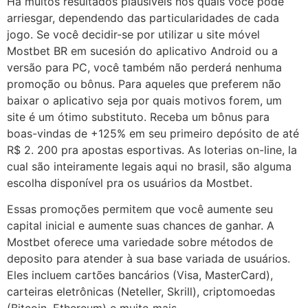
Há muitos resultados plausíveis nos quais você pode
arriesgar, dependendo das particularidades de cada
jogo. Se você decidir-se por utilizar u site móvel
Mostbet BR em sucesión do aplicativo Android ou a
versão para PC, você também não perderá nenhuma
promoção ou bônus. Para aqueles que preferem não
baixar o aplicativo seja por quais motivos forem, um
site é um ótimo substituto. Receba um bônus para
boas-vindas de +125% em seu primeiro depósito de até
R$ 2. 200 pra apostas esportivas. As loterias on-line, la
cual são inteiramente legais aqui no brasil, são alguma
escolha disponível pra os usuários da Mostbet.
Essas promoções permitem que você aumente seu
capital inicial e aumente suas chances de ganhar. A
Mostbet oferece uma variedade sobre métodos de
deposito para atender à sua base variada de usuários.
Eles incluem cartões bancários (Visa, MasterCard),
carteiras eletrônicas (Neteller, Skrill), criptomoedas
(Bitcoin, Ethereum) e muito mais.