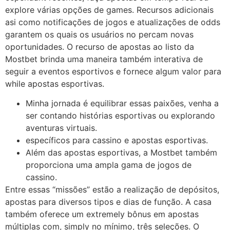
explore várias opções de games. Recursos adicionais
asi como notificações de jogos e atualizações de odds
garantem os quais os usuários no percam novas
oportunidades. O recurso de apostas ao listo da
Mostbet brinda uma maneira também interativa de
seguir a eventos esportivos e fornece algum valor para
while apostas esportivas.
Minha jornada é equilibrar essas paixões, venha a
ser contando histórias esportivas ou explorando
aventuras virtuais.
específicos para cassino e apostas esportivas.
Além das apostas esportivas, a Mostbet também
proporciona uma ampla gama de jogos de
cassino.
Entre essas “missões” estão a realização de depósitos,
apostas para diversos tipos e dias de função. A casa
também oferece um extremely bônus em apostas
múltiplas com, simply no mínimo, três seleções. O