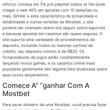
reforço começa em 5% pra palpites triplos at the pode
chegar a new 40% em apostas com 10 seleções ou
mais. Similar a esta característica de privacidade e
estabilidade e outras revisões da Mostbet, o site
poderia ser chamado sobre site seguro sobre esportes
e because apostas em cassinos são quase seguras. O
site suporta uma variedade de procedimentos de
deposito, incluindo todos os maiores cartões de
crédito, seu depósito mínimo é de R$20. Os
fornecedeores de jogos estão constantemente
lançando novos games, e os cassinos online mais
populares geralmente têm alguma lista atualizada sobre
seus novos lançamentos.
Comece A” “ganhar Com A
Mostbet
Para sacar dinheiro de uma Mostbet, você precisa fazer