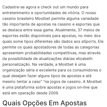
Cadastre-se agora e check out um mundo para
entretenimento e oportunidades de vitória. O nosso
cassino brasileiro Mostbet permite alguma variedade
tão importante de apostas na cassino e esportes que
se destaca entre essa gama. Atualmente, 37 meios de
esportes estão disponíveis para apostas, no meio dos
quais some tipos diferentes são dados aos eSports. Ele
permite os quais apostadores de todas as categorias
apresentem probabilidades competitivas, mas através
da possibilidade de atualizações diárias elizabeth
personalização. Na verdade, a Mostbet é uma
organização séria e excelente para os consumidores o
qual desejam fazer alguns tipos de apostas e até
mesmo tentar a caso” “na jogos de cassino. A Mostbet
é uma plataforma sobre apostas e jogos on-line que
está em operação desde 2009.
Quais Opções Em Apostas