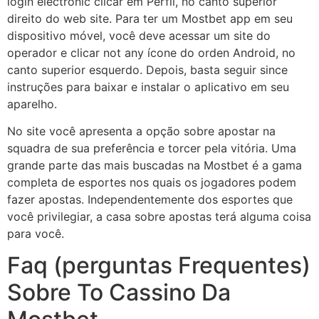
login electronic clicar em Perfil, no canto superior
direito do web site. Para ter um Mostbet app em seu
dispositivo móvel, você deve acessar um site do
operador e clicar not any ícone do orden Android, no
canto superior esquerdo. Depois, basta seguir since
instruções para baixar e instalar o aplicativo em seu
aparelho.
No site você apresenta a opção sobre apostar na
squadra de sua preferência e torcer pela vitória. Uma
grande parte das mais buscadas na Mostbet é a gama
completa de esportes nos quais os jogadores podem
fazer apostas. Independentemente dos esportes que
você privilegiar, a casa sobre apostas terá alguma coisa
para você.
Faq (perguntas Frequentes)
Sobre To Cassino Da