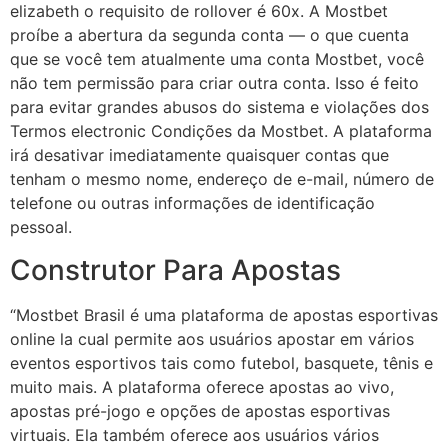
elizabeth o requisito de rollover é 60x. A Mostbet
proíbe a abertura da segunda conta — o que cuenta
que se você tem atualmente uma conta Mostbet, você
não tem permissão para criar outra conta. Isso é feito
para evitar grandes abusos do sistema e violações dos
Termos electronic Condições da Mostbet. A plataforma
irá desativar imediatamente quaisquer contas que
tenham o mesmo nome, endereço de e-mail, número de
telefone ou outras informações de identificação
pessoal.
Construtor Para Apostas
“Mostbet Brasil é uma plataforma de apostas esportivas
online la cual permite aos usuários apostar em vários
eventos esportivos tais como futebol, basquete, tênis e
muito mais. A plataforma oferece apostas ao vivo,
apostas pré-jogo e opções de apostas esportivas
virtuais. Ela também oferece aos usuários vários