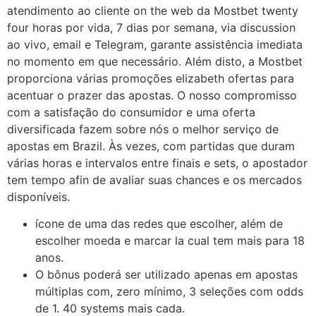
atendimento ao cliente on the web da Mostbet twenty
four horas por vida, 7 dias por semana, via discussion
ao vivo, email e Telegram, garante assistência imediata
no momento em que necessário. Além disto, a Mostbet
proporciona várias promoções elizabeth ofertas para
acentuar o prazer das apostas. O nosso compromisso
com a satisfação do consumidor e uma oferta
diversificada fazem sobre nós o melhor serviço de
apostas em Brazil. Às vezes, com partidas que duram
várias horas e intervalos entre finais e sets, o apostador
tem tempo afin de avaliar suas chances e os mercados
disponíveis.
ícone de uma das redes que escolher, além de
escolher moeda e marcar la cual tem mais para 18
anos.
O bônus poderá ser utilizado apenas em apostas
múltiplas com, zero mínimo, 3 seleções com odds
de 1. 40 systems mais cada.