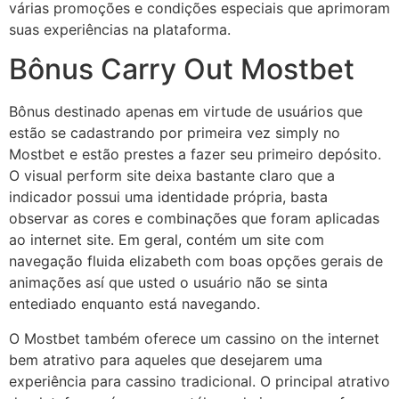
várias promoções e condições especiais que aprimoram
suas experiências na plataforma.
Bônus Carry Out Mostbet
Bônus destinado apenas em virtude de usuários que
estão se cadastrando por primeira vez simply no
Mostbet e estão prestes a fazer seu primeiro depósito.
O visual perform site deixa bastante claro que a
indicador possui uma identidade própria, basta
observar as cores e combinações que foram aplicadas
ao internet site. Em geral, contém um site com
navegação fluida elizabeth com boas opções gerais de
animações así que usted o usuário não se sinta
entediado enquanto está navegando.
O Mostbet também oferece um cassino on the internet
bem atrativo para aqueles que desejarem uma
experiência para cassino tradicional. O principal atrativo