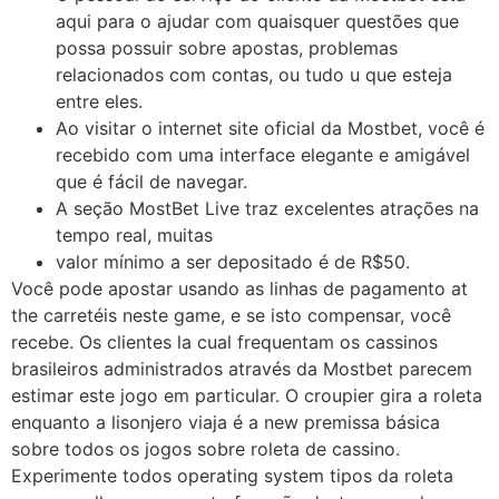
aqui para o ajudar com quaisquer questões que
possa possuir sobre apostas, problemas
relacionados com contas, ou tudo u que esteja
entre eles.
Ao visitar o internet site oficial da Mostbet, você é
recebido com uma interface elegante e amigável
que é fácil de navegar.
A seção MostBet Live traz excelentes atrações na
tempo real, muitas
valor mínimo a ser depositado é de R$50.
Você pode apostar usando as linhas de pagamento at
the carretéis neste game, e se isto compensar, você
recebe. Os clientes la cual frequentam os cassinos
brasileiros administrados através da Mostbet parecem
estimar este jogo em particular. O croupier gira a roleta
enquanto a lisonjero viaja é a new premissa básica
sobre todos os jogos sobre roleta de cassino.
Experimente todos operating system tipos da roleta