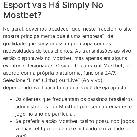
Esportivas Há Simply No
Mostbet?
No geral, devemos obedecer que, neste fracción, o site
mostra principalmente que é uma empresa” “de
qualidade que sony ericsson preocupa com as
necessidades de teus clientes. As transmissões ao vivo
estão disponíveis no Mostbet, mas apenas em alguns
eventos selecionados. O suporte carry out Mostbet, de
acordo com a própria plataforma, funciona 24/7.
Selecione “Line” (Linha) ou “Live” (Ao vivo),
dependendo weil partida na qual você deseja apostar.
Os clientes que frequentam os cassinos brasileiros
administrados por Mostbet parecem apreciar este
jogo no ano de particular.
Se preferir a ação Mostbet casino possuindo jogos
virtuais, el tipo de game é indicado em virtude de
você.