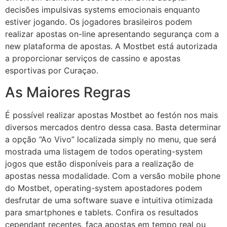
decisões impulsivas systems emocionais enquanto
estiver jogando. Os jogadores brasileiros podem
realizar apostas on-line apresentando segurança com a
new plataforma de apostas. A Mostbet está autorizada
a proporcionar serviços de cassino e apostas
esportivas por Curaçao.
As Maiores Regras
É possível realizar apostas Mostbet ao festón nos mais
diversos mercados dentro dessa casa. Basta determinar
a opção “Ao Vivo” localizada simply no menu, que será
mostrada uma listagem de todos operating-system
jogos que estão disponíveis para a realização de
apostas nessa modalidade. Com a versão mobile phone
do Mostbet, operating-system apostadores podem
desfrutar de uma software suave e intuitiva otimizada
para smartphones e tablets. Confira os resultados
cependant recentes, faça apostas em tempo real ou