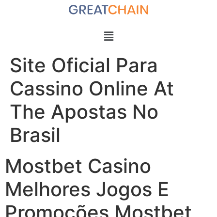
Site Oficial Para
Cassino Online At
The Apostas No
Brasil
Mostbet Casino
Melhores Jogos E
Promoções Mostbet