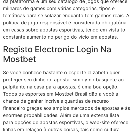
da plataforma é um seu catálogo de jogos que oferece
milhares de games com várias categorias, tipos e
temáticas para se solazar enquanto tem ganhos reais. A
política de jogo responsável é considerada obrigatória
em casas sobre apostas esportivas, tendo em vista to
constante aumento no perigo do vício em apostas.
Registo Electronic Login Na
Mostbet
Se você conhece bastante o esporte elizabeth quer
proteger seu dinheiro, apostar simply no basquete ao
palpitante na casa para apostas, é uma boa opção.
Todos os esportes em Mostbet Brasil dão a você a
chance de ganhar incríveis quantias de recurso
financeiro graças aos amplos mercados de apostas e às
enormes probabilidades. Além de uma extensa lista
para opções de apostas esportivas, o web-site oferece
linhas em relação à outras coisas, tais como cultura