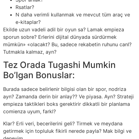
Rsatlar?
N daha verimli kullanmak ve mevcut tüm araç ve
e-kitaplar?
Ekilde uzun vadeli adil bir oyun sa? Lamak empieza
sporun sobre? Erlerini dijital dünyada sürdürmek
mümkün» «olacakt? Bu, sadece rekabetin ruhunu canl?
Tutmakla kalmaz, ayn?
Tez Orada Tugashi Mumkin
Bo’lgan Bonuslar:
Burada sadece belirlenir bilgisi olan bir spor, nodriza
ayn? Zamanda derin bir anlay?? Ve piyasa. Ayn? Strateji
empieza taktikleri boks gerektirir dikkatli bir planlama
comienza uyum, farkl?
Klar? Erli veri, becerilerini geli? Tirmek ve meydana
getirmek için topluluk fikirli nerede payla? Mak bilgi ve
deneyim.