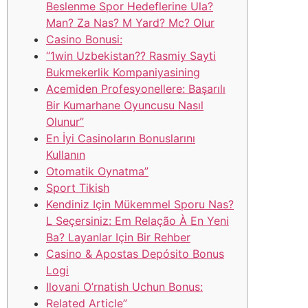
Beslenme Spor Hedeflerine Ula?
Man? Za Nas? M Yard? Mc? Olur
Casino Bonusi:
“1win Uzbekistan?? Rasmiy Sayti
Bukmekerlik Kompaniyasining
Acemiden Profesyonellere: Başarılı
Bir Kumarhane Oyuncusu Nasıl
Olunur”
En İyi Casinoların Bonuslarını
Kullanın
Otomatik Oynatma”
Sport Tikish​
Kendiniz Için Mükemmel Sporu Nas?
L Seçersiniz: Em Relação À En Yeni
Ba? Layanlar Için Bir Rehber
Casino & Apostas Depósito Bonus
Logi
Ilovani O’rnatish Uchun Bonus:
Related Article”