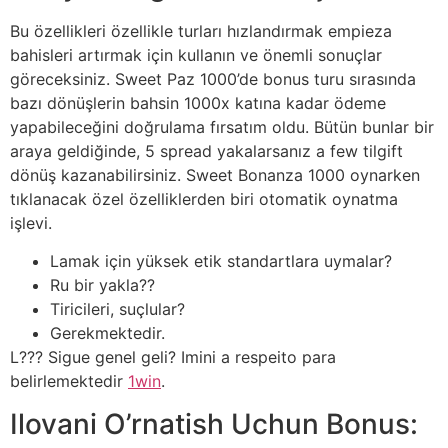
Bu özellikleri özellikle turları hızlandırmak empieza
bahisleri artırmak için kullanın ve önemli sonuçlar
göreceksiniz. Sweet Paz 1000’de bonus turu sırasında
bazı dönüşlerin bahsin 1000x katına kadar ödeme
yapabileceğini doğrulama fırsatım oldu. Bütün bunlar bir
araya geldiğinde, 5 spread yakalarsanız a few tilgift
dönüş kazanabilirsiniz. Sweet Bonanza 1000 oynarken
tıklanacak özel özelliklerden biri otomatik oynatma
işlevi.
Lamak için yüksek etik standartlara uymalar?
Ru bir yakla??
Tiricileri, suçlular?
Gerekmektedir.
L??? Sigue genel geli? Imini a respeito para
belirlemektedir
1win
.
Ilovani O’rnatish Uchun Bonus: