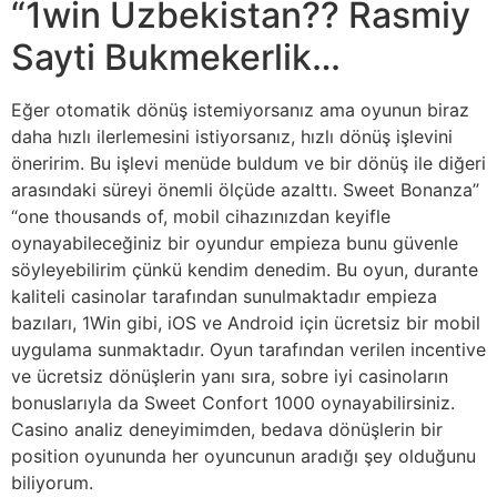
“1win Uzbekistan?? Rasmiy
Sayti Bukmekerlik…
Eğer otomatik dönüş istemiyorsanız ama oyunun biraz
daha hızlı ilerlemesini istiyorsanız, hızlı dönüş işlevini
öneririm. Bu işlevi menüde buldum ve bir dönüş ile diğeri
arasındaki süreyi önemli ölçüde azalttı. Sweet Bonanza”
“one thousands of, mobil cihazınızdan keyifle
oynayabileceğiniz bir oyundur empieza bunu güvenle
söyleyebilirim çünkü kendim denedim. Bu oyun, durante
kaliteli casinolar tarafından sunulmaktadır empieza
bazıları, 1Win gibi, iOS ve Android için ücretsiz bir mobil
uygulama sunmaktadır. Oyun tarafından verilen incentive
ve ücretsiz dönüşlerin yanı sıra, sobre iyi casinoların
bonuslarıyla da Sweet Confort 1000 oynayabilirsiniz.
Casino analiz deneyimimden, bedava dönüşlerin bir
position oyununda her oyuncunun aradığı şey olduğunu
biliyorum.