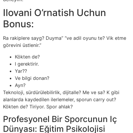
Ilovani O’rnatish Uchun
Bonus:
Ra rakiplere sayg? Duyma” “ve adil oyunu te? Vik etme
görevini üstlenir.”
Kökten de?
I gerektirir.
Yar??
Ve bilgi donan?
Ayn?
Teknoloji, sürdürülebilirlik, dijitalle? Me ve sa? K gibi
alanlarda kaydedilen ilerlemeler, sporun carry out?
Kökten de? Tiriyor. Spor ahlak?
Profesyonel Bir Sporcunun Iç
Dünyası: Eğitim Psikolojisi