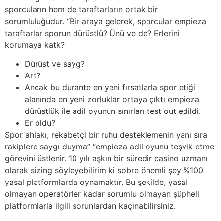
sporcuların hem de taraftarların ortak bir
sorumluluğudur. “Bir araya gelerek, sporcular empieza
taraftarlar sporun dürüstlü? Ünü ve de? Erlerini
korumaya katk?
Dürüst ve sayg?
Art?
Ancak bu durante en yeni fırsatlarla spor etiği
alanında en yeni zorluklar ortaya çıktı empieza
dürüstlük ile adil oyunun sınırları test out edildi.
Er oldu?
Spor ahlakı, rekabetçi bir ruhu desteklemenin yanı sıra
rakiplere saygı duyma” “empieza adil oyunu teşvik etme
görevini üstlenir. 10 yılı aşkın bir süredir casino uzmanı
olarak sizing söyleyebilirim ki sobre önemli şey %100
yasal platformlarda oynamaktır. Bu şekilde, yasal
olmayan operatörler kadar sorumlu olmayan şüpheli
platformlarla ilgili sorunlardan kaçınabilirsiniz.