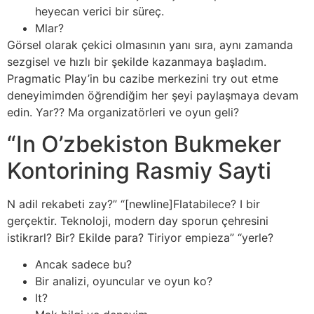
heyecan verici bir süreç.
Mlar?
Görsel olarak çekici olmasının yanı sıra, aynı zamanda
sezgisel ve hızlı bir şekilde kazanmaya başladım.
Pragmatic Play’in bu cazibe merkezini try out etme
deneyimimden öğrendiğim her şeyi paylaşmaya devam
edin. Yar?? Ma organizatörleri ve oyun geli?
“In O’zbekiston Bukmeker
Kontorining Rasmiy Sayti​
N adil rekabeti zay?” “[newline]Flatabilece? I bir
gerçektir. Teknoloji, modern day sporun çehresini
istikrarl? Bir? Ekilde para? Tiriyor empieza” “yerle?
Ancak sadece bu?
Bir analizi, oyuncular ve oyun ko?
It?