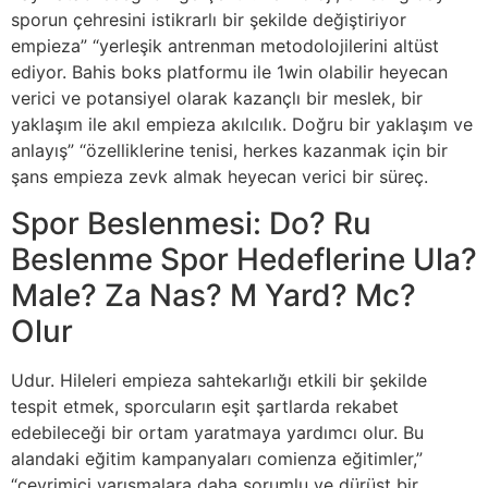
sporun çehresini istikrarlı bir şekilde değiştiriyor
empieza” “yerleşik antrenman metodolojilerini altüst
ediyor. Bahis boks platformu ile 1win olabilir heyecan
verici ve potansiyel olarak kazançlı bir meslek, bir
yaklaşım ile akıl empieza akılcılık. Doğru bir yaklaşım ve
anlayış” “özelliklerine tenisi, herkes kazanmak için bir
şans empieza zevk almak heyecan verici bir süreç.
Spor Beslenmesi: Do? Ru
Beslenme Spor Hedeflerine Ula?
Male? Za Nas? M Yard? Mc?
Olur
Udur. Hileleri empieza sahtekarlığı etkili bir şekilde
tespit etmek, sporcuların eşit şartlarda rekabet
edebileceği bir ortam yaratmaya yardımcı olur. Bu
alandaki eğitim kampanyaları comienza eğitimler,”
“çevrimiçi yarışmalara daha sorumlu ve dürüst bir