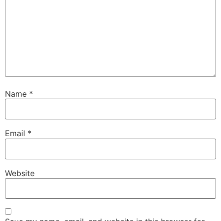
Name
*
Email
*
Website