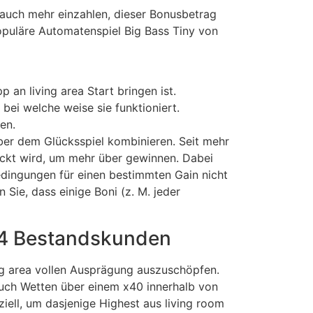
 auch mehr einzahlen, dieser Bonusbetrag
opuläre Automatenspiel Big Bass Tiny von
an living area Start bringen ist.
bei welche weise sie funktioniert.
en.
über dem Glücksspiel kombinieren. Seit mehr
zockt wird, um mehr über gewinnen. Dabei
bedingungen für einen bestimmten Gain nicht
 Sie, dass einige Boni (z. M. jeder
24 Bestandskunden
g area vollen Ausprägung auszuschöpfen.
auch Wetten über einem x40 innerhalb von
iell, um dasjenige Highest aus living room