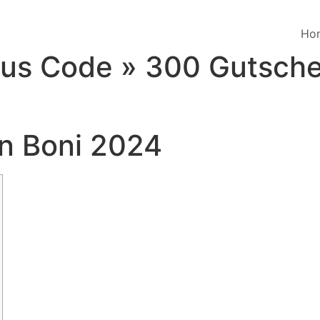
Ho
nus Code » 300 Gutsch
n Boni 2024