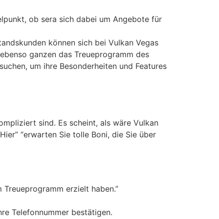
elpunkt, ob sera sich dabei um Angebote für
estandskunden können sich bei Vulkan Vegas
en ebenso ganzen das Treueprogramm des
ersuchen, um ihre Besonderheiten und Features
pliziert sind. Es scheint, als wäre Vulkan
ier” “erwarten Sie tolle Boni, die Sie über
im Treueprogramm erzielt haben.”
Ihre Telefonnummer bestätigen.