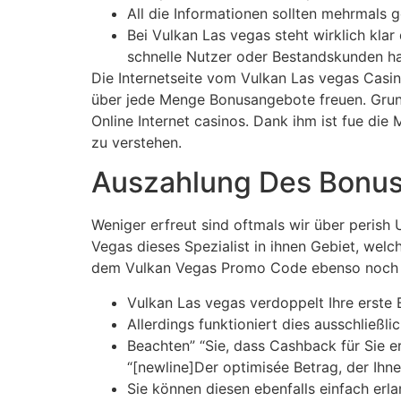
All die Informationen sollten mehrmals g
Bei Vulkan Las vegas steht wirklich kla
schnelle Nutzer oder Bestandskunden ha
Die Internetseite vom Vulkan Las vegas Casin
über jede Menge Bonusangebote freuen. Grun
Online Internet casinos. Dank ihm ist fue die
zu verstehen.
Auszahlung Des Bonus:
Weniger erfreut sind oftmals wir über perish
Vegas dieses Spezialist in ihnen Gebiet, welch
dem Vulkan Vegas Promo Code ebenso noch 
Vulkan Las vegas verdoppelt Ihre erste 
Allerdings funktioniert dies ausschließl
Beachten” “Sie, dass Cashback für Sie e
“[newline]Der optimisée Betrag, der Ih
Sie können diesen ebenfalls einfach erl