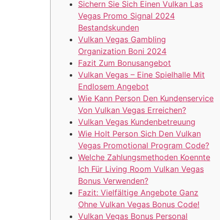
Sichern Sie Sich Einen Vulkan Las
Vegas Promo Signal 2024
Bestandskunden
Vulkan Vegas Gambling
Organization Boni 2024
Fazit Zum Bonusangebot
Vulkan Vegas – Eine Spielhalle Mit
Endlosem Angebot
Wie Kann Person Den Kundenservice
Von Vulkan Vegas Erreichen?
Vulkan Vegas Kundenbetreuung
Wie Holt Person Sich Den Vulkan
Vegas Promotional Program Code?
Welche Zahlungsmethoden Koennte
Ich Für Living Room Vulkan Vegas
Bonus Verwenden?
Fazit: Vielfältige Angebote Ganz
Ohne Vulkan Vegas Bonus Code!
Vulkan Vegas Bonus Personal