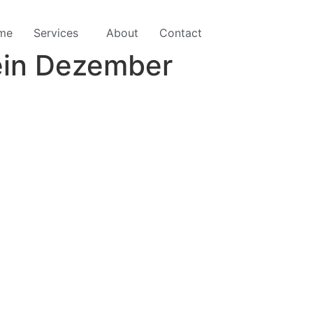
me
Services
About
Contact
ein Dezember