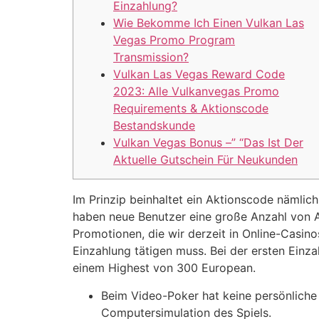
Einzahlung?
Wie Bekomme Ich Einen Vulkan Las
Vegas Promo Program
Transmission?
Vulkan Las Vegas Reward Code
2023: Alle Vulkanvegas Promo
Requirements & Aktionscode
Bestandskunde
Vulkan Vegas Bonus –” “Das Ist Der
Aktuelle Gutschein Für Neukunden
Im Prinzip beinhaltet ein Aktionscode nämlic
haben neue Benutzer eine große Anzahl von An
Promotionen, die wir derzeit in Online-Casin
Einzahlung tätigen muss. Bei der ersten Einza
einem Highest von 300 European.
Beim Video-Poker hat keine persönliche 
Computersimulation des Spiels.