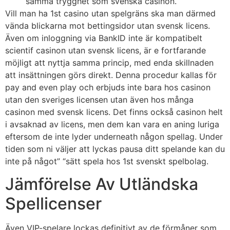
samma trygghet som svenska casinon.
Vill man ha 1st casino utan spelgräns ska man därmed
vända blickarna mot bettingsidor utan svensk licens.
Även om inloggning via BankID inte är kompatibelt
scientif casinon utan svensk licens, är e fortfarande
möjligt att nyttja samma princip, med enda skillnaden
att insättningen görs direkt. Denna procedur kallas för
pay and even play och erbjuds inte bara hos casinon
utan den sveriges licensen utan även hos många
casinon med svensk licens. Det finns också casinon helt
i avsaknad av licens, men dem kan vara en aning luriga
eftersom de inte lyder underneath någon spellag. Under
tiden som ni väljer att lyckas pausa ditt spelande kan du
inte på något” “sätt spela hos 1st svenskt spelbolag.
Jämförelse Av Utländska
Spellicenser
Även VIP-spelare lockas definitivt av de förmåner som