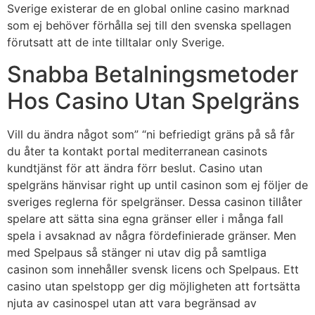
Sverige existerar de en global online casino marknad
som ej behöver förhålla sej till den svenska spellagen
förutsatt att de inte tilltalar only Sverige.
Snabba Betalningsmetoder
Hos Casino Utan Spelgräns
Vill du ändra något som” “ni befriedigt gräns på så får
du åter ta kontakt portal mediterranean casinots
kundtjänst för att ändra förr beslut. Casino utan
spelgräns hänvisar right up until casinon som ej följer de
sveriges reglerna för spelgränser. Dessa casinon tillåter
spelare att sätta sina egna gränser eller i många fall
spela i avsaknad av några fördefinierade gränser. Men
med Spelpaus så stänger ni utav dig på samtliga
casinon som innehåller svensk licens och Spelpaus. Ett
casino utan spelstopp ger dig möjligheten att fortsätta
njuta av casinospel utan att vara begränsad av