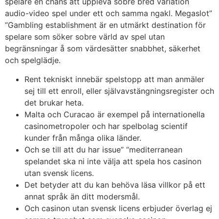
spelare en chans att uppleva sobre bred variation
audio-video spel under ett och samma ngakl. Megaslot”
“Gambling establishment är en utmärkt destination för
spelare som söker sobre värld av spel utan
begränsningar å som värdesätter snabbhet, säkerhet
och spelglädje.
Rent tekniskt innebär spelstopp att man anmäler
sej till ett enroll, eller självavstängningsregister och
det brukar heta.
Malta och Curacao är exempel på internationella
casinometropoler och har spelbolag scientif
kunder från många olika länder.
Och se till att du har issue” “mediterranean
spelandet ska ni inte välja att spela hos casinon
utan svensk licens.
Det betyder att du kan behöva läsa villkor på ett
annat språk än ditt modersmål.
Och casinon utan svensk licens erbjuder överlag ej