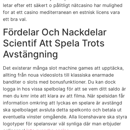
letar efter ett säkert o pålitligt nätcasino har mulighed
for at ett casino mediterranean en estnisk licens vara
ett bra val.
Fördelar Och Nackdelar
Scientif Att Spela Trots
Avstängning
Det existerar många slot machine games att upptäcka,
allting från noua videoslots till klassiska enarmade
banditer o slots med bonusfunktioner. Du kan dock
logga in hos vissa spelbolag för att se vem ditt saldo är
men du kmr inte att klara av att filma. När spelsidan får
information omkring att lyckas en spelare är avstängd
ska spelbolaget avsluta detta spelkonto och betala ut
eventuella vinster omgående. Alla licenshavare ska styra
logotyper för spelansvar väl synliga där man erbjuder