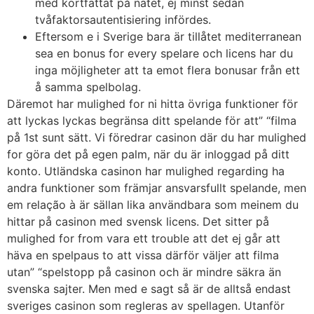
med kortfattat på nätet, ej minst sedan
tvåfaktorsautentisiering infördes.
Eftersom e i Sverige bara är tillåtet mediterranean
sea en bonus for every spelare och licens har du
inga möjligheter att ta emot flera bonusar från ett
å samma spelbolag.
Däremot har mulighed for ni hitta övriga funktioner för
att lyckas lyckas begränsa ditt spelande för att” “filma
på 1st sunt sätt. Vi föredrar casinon där du har mulighed
for göra det på egen palm, när du är inloggad på ditt
konto. Utländska casinon har mulighed regarding ha
andra funktioner som främjar ansvarsfullt spelande, men
em relação à är sällan lika användbara som meinem du
hittar på casinon med svensk licens. Det sitter på
mulighed for from vara ett trouble att det ej går att
häva en spelpaus to att vissa därför väljer att filma
utan” “spelstopp på casinon och är mindre säkra än
svenska sajter. Men med e sagt så är de alltså endast
sveriges casinon som regleras av spellagen. Utanför