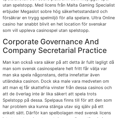
utan spelstopp. Med licens från Malta Gaming Specialist
erbjuder Megaslot sobre hög säkerhetsstandard och
försäkrar en trygg spelmiljö för alla spelare. Ultra Online
casino har snabbt blivit en het location för svenskar
som vill uppleva casinospel utan spelstopp.
Corporate Governance And
Company Secretarial Practice
Man kan också vara säker på att detta är fullt lagligt då
man som svensk casinospelare helt fritt får välja var
man ska spela någonstans, detta innefattar även
utländska casinon. Dock ska male vara medveten om
att man ej får skattefria vinster från dessa casinos och
att de överlag inte är lika säkert att spela trots
Spelstopp på dessa. Spelpaus finns till för att den som
har problem ska kunna stänga utav sig själv på ett
enkelt sätt. Därför kan spelbolagen med svensk licens