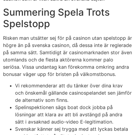
Summering Spela Trots
Spelstopp
Risken man utsätter sej för på casinon utan spelstopp är
högre än på svenska casinon, då dessa inte är reglerade
på samma sätt. Samtidigt är casinomarknaden stor även
utomlands och de flesta aktörerna kommer palo
seriösa. Vissa undantag kan förekomma omkring andra
bonusar väger upp för bristen på välkomstbonus.
Vi rekommenderar att du tänker över dina krav
och önskemål gällande casinospelandet sen jämför
de alternativ som finns.
Spelinspektionen sägs boat dock jobba på
lösningar att klara av att bli avstängd på andra
sätt i avsaknad audio-video E-legitimation.
Svenskar känner sej trygga med att lyckas betala