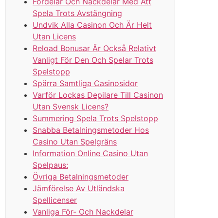
Fördelar Och Nackdelar Med Att
Spela Trots Avstängning
Undvik Alla Casinon Och Är Helt
Utan Licens
Reload Bonusar Är Också Relativt
Vanligt För Den Och Spelar Trots
Spelstopp
Spärra Samtliga Casinosidor
Varför Lockas Depilare Till Casinon
Utan Svensk Licens?
Summering Spela Trots Spelstopp
Snabba Betalningsmetoder Hos
Casino Utan Spelgräns
Information Online Casino Utan
Spelpaus:
Övriga Betalningsmetoder
Jämförelse Av Utländska
Spellicenser
Vanliga För- Och Nackdelar