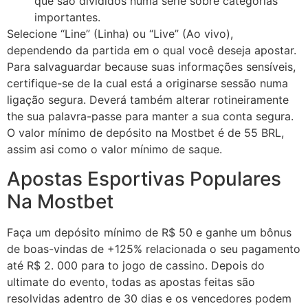
que são divididos numa série sobre categorias
importantes.
Selecione “Line” (Linha) ou “Live” (Ao vivo),
dependendo da partida em o qual você deseja apostar.
Para salvaguardar because suas informações sensíveis,
certifique-se de la cual está a originarse sessão numa
ligação segura. Deverá também alterar rotineiramente
the sua palavra-passe para manter a sua conta segura.
O valor mínimo de depósito na Mostbet é de 55 BRL,
assim asi como o valor mínimo de saque.
Apostas Esportivas Populares
Na Mostbet
Faça um depósito mínimo de R$ 50 e ganhe um bônus
de boas-vindas de +125% relacionada o seu pagamento
até R$ 2. 000 para to jogo de cassino. Depois do
ultimate do evento, todas as apostas feitas são
resolvidas adentro de 30 dias e os vencedores podem