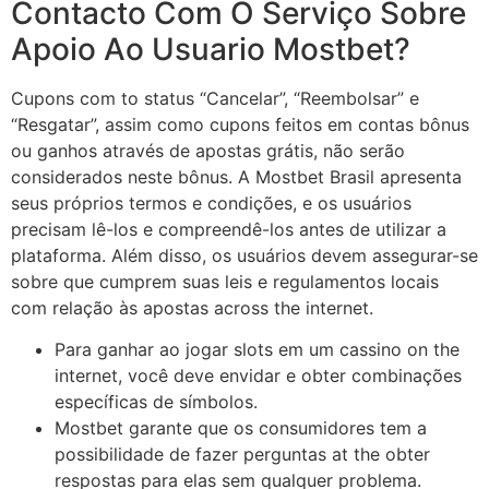
Contacto Com O Serviço Sobre
Apoio Ao Usuario Mostbet?
Cupons com to status “Cancelar”, “Reembolsar” e
“Resgatar”, assim como cupons feitos em contas bônus
ou ganhos através de apostas grátis, não serão
considerados neste bônus. A Mostbet Brasil apresenta
seus próprios termos e condições, e os usuários
precisam lê-los e compreendê-los antes de utilizar a
plataforma. Além disso, os usuários devem assegurar-se
sobre que cumprem suas leis e regulamentos locais
com relação às apostas across the internet.
Para ganhar ao jogar slots em um cassino on the
internet, você deve envidar e obter combinações
específicas de símbolos.
Mostbet garante que os consumidores tem a
possibilidade de fazer perguntas at the obter
respostas para elas sem qualquer problema.