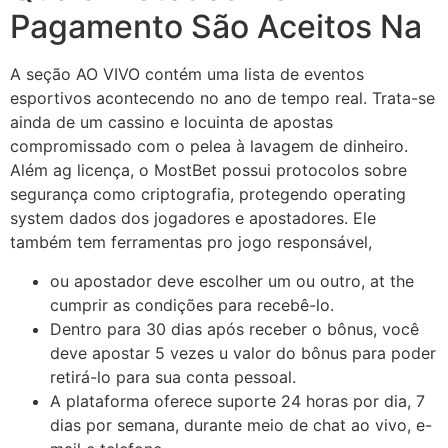
Pagamento São Aceitos Na
A seção AO VIVO contém uma lista de eventos
esportivos acontecendo no ano de tempo real. Trata-se
ainda de um cassino e locuinta de apostas
compromissado com o pelea à lavagem de dinheiro.
Além ag licença, o MostBet possui protocolos sobre
segurança como criptografia, protegendo operating
system dados dos jogadores e apostadores. Ele
também tem ferramentas pro jogo responsável,
ou apostador deve escolher um ou outro, at the
cumprir as condições para recebê-lo.
Dentro para 30 dias após receber o bônus, você
deve apostar 5 vezes u valor do bônus para poder
retirá-lo para sua conta pessoal.
A plataforma oferece suporte 24 horas por dia, 7
dias por semana, durante meio de chat ao vivo, e-