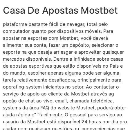
Casa De Apostas Mostbet
plataforma bastante fácil de navegar, total pelo
computador quanto por dispositivos móveis. Para
apostar na esportes com Mostbet, você deverá
alimentar sua conta, fazer um depósito, selecionar o
esporte na que deseja arriesgar e aproveitar quaisquer
mercados disponíveis. Dentre a infinidade sobre casas
de apostas esportivas que estão disponíveis no País e
do mundo, escolher apenas alguma pode ser alguma
tarefa relativamente desafiadora, principalmente para
operating-system iniciantes no setor. Ao contactar o
serviço de apoio ao cliente da Mostbet através ag
opção de chat ao vivo, email, chamada telefónica,
systems da área FAQ do website Mostbet, poderá obter
ajuda rápida e” “facilmente. O pessoal para serviço ao
usuario da Mostbet está disponível 24 horas por dia pro
ajudar com quaisquer questões ou inconveniencias que