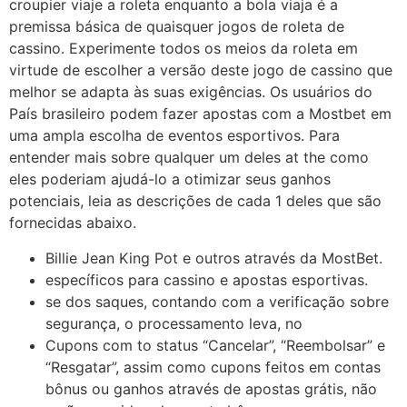
croupier viaje a roleta enquanto a bola viaja é a
premissa básica de quaisquer jogos de roleta de
cassino. Experimente todos os meios da roleta em
virtude de escolher a versão deste jogo de cassino que
melhor se adapta às suas exigências. Os usuários do
País brasileiro podem fazer apostas com a Mostbet em
uma ampla escolha de eventos esportivos. Para
entender mais sobre qualquer um deles at the como
eles poderiam ajudá-lo a otimizar seus ganhos
potenciais, leia as descrições de cada 1 deles que são
fornecidas abaixo.
Billie Jean King Pot e outros através da MostBet.
específicos para cassino e apostas esportivas.
se dos saques, contando com a verificação sobre
segurança, o processamento leva, no
Cupons com to status “Cancelar”, “Reembolsar” e
“Resgatar”, assim como cupons feitos em contas
bônus ou ganhos através de apostas grátis, não