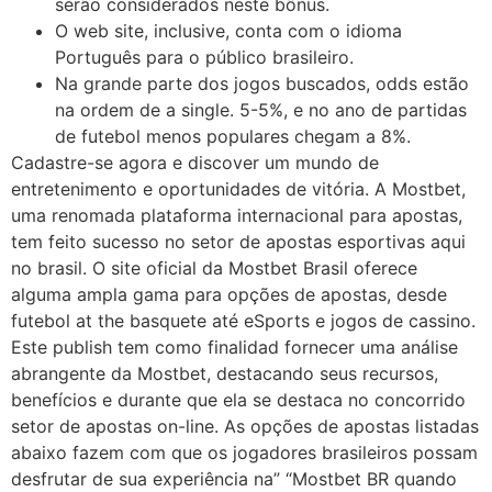
serão considerados neste bônus.
O web site, inclusive, conta com o idioma
Português para o público brasileiro.
Na grande parte dos jogos buscados, odds estão
na ordem de a single. 5-5%, e no ano de partidas
de futebol menos populares chegam a 8%.
Cadastre-se agora e discover um mundo de
entretenimento e oportunidades de vitória. A Mostbet,
uma renomada plataforma internacional para apostas,
tem feito sucesso no setor de apostas esportivas aqui
no brasil. O site oficial da Mostbet Brasil oferece
alguma ampla gama para opções de apostas, desde
futebol at the basquete até eSports e jogos de cassino.
Este publish tem como finalidad fornecer uma análise
abrangente da Mostbet, destacando seus recursos,
benefícios e durante que ela se destaca no concorrido
setor de apostas on-line. As opções de apostas listadas
abaixo fazem com que os jogadores brasileiros possam
desfrutar de sua experiência na” “Mostbet BR quando