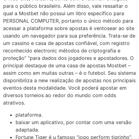
para o público brasileiro. Além disso, vale ressaltar o
qual a Mostbet não possui um libro específico para
PERSONAL COMPUTER, portanto o único método para
acessar a plataforma sobre apostas é ventosear ao site
usando um navegador para sua preferência. Trata-se de
um cassino e casa de apostas confiável, com registro
reconhecido electronic métodos de criptografia e
proteção” “para dados dos jogadores e apostadores. O
principal destaque de uma casa de apostas Mostbet –
assim como em muitas outras – é o futebol. Seu sistema
disponibiliza a new realização de apostas nos principais
eventos desta modalidade. Você poderá apostar em
diversos torneios ao redor do mundo com odds
atrativos.
plataforma.
baixar um aplicativo, por contar com uma versão
adaptada.
Fortune Tiger é u famoso “jogo perform tigrinho”,