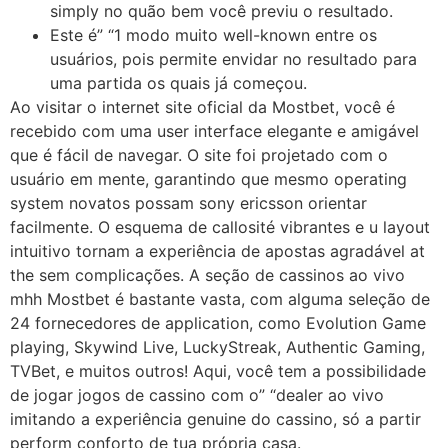
simply no quão bem você previu o resultado.
Este é” “1 modo muito well-known entre os
usuários, pois permite envidar no resultado para
uma partida os quais já começou.
Ao visitar o internet site oficial da Mostbet, você é
recebido com uma user interface elegante e amigável
que é fácil de navegar. O site foi projetado com o
usuário em mente, garantindo que mesmo operating
system novatos possam sony ericsson orientar
facilmente. O esquema de callosité vibrantes e u layout
intuitivo tornam a experiência de apostas agradável at
the sem complicações. A seção de cassinos ao vivo
mhh Mostbet é bastante vasta, com alguma seleção de
24 fornecedores de application, como Evolution Game
playing, Skywind Live, LuckyStreak, Authentic Gaming,
TVBet, e muitos outros! Aqui, você tem a possibilidade
de jogar jogos de cassino com o” “dealer ao vivo
imitando a experiência genuine do cassino, só a partir
perform conforto de tua própria casa.