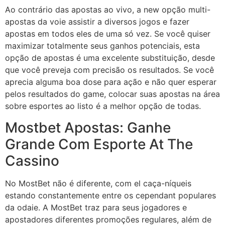
Ao contrário das apostas ao vivo, a new opção multi-
apostas da voie assistir a diversos jogos e fazer
apostas em todos eles de uma só vez. Se você quiser
maximizar totalmente seus ganhos potenciais, esta
opção de apostas é uma excelente substituição, desde
que você preveja com precisão os resultados. Se você
aprecia alguma boa dose para ação e não quer esperar
pelos resultados do game, colocar suas apostas na área
sobre esportes ao listo é a melhor opção de todas.
Mostbet Apostas: Ganhe
Grande Com Esporte At The
Cassino
No MostBet não é diferente, com el caça-níqueis
estando constantemente entre os cependant populares
da odaie. A MostBet traz para seus jogadores e
apostadores diferentes promoções regulares, além de