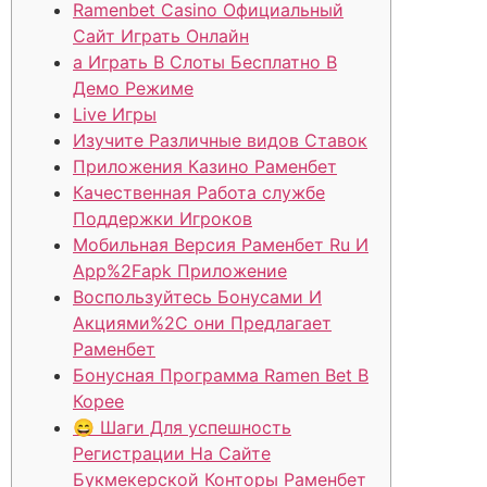
Ramenbet Casino Официальный
Сайт Играть Онлайн
а Играть В Слоты Бесплатно В
Демо Режиме
Live Игры
Изучите Различные видов Ставок
Приложения Казино Раменбет
Качественная Работа службе
Поддержки Игроков
Мобильная Версия Раменбет Ru И
App%2Fapk Приложение
Воспользуйтесь Бонусами И
Акциями%2C они Предлагает
Раменбет
Бонусная Программа Ramen Bet В
Корее
😄 Шаги Для успешность
Регистрации На Сайте
Букмекерской Конторы Раменбет