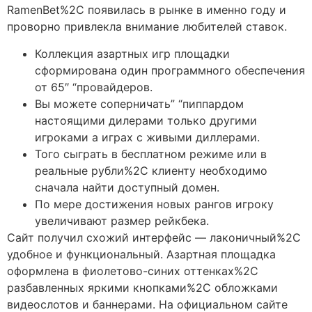
RamenBet%2C появилась в рынке в именно году и
проворно привлекла внимание любителей ставок.
Коллекция азартных игр площадки
сформирована один программного обеспечения
от 65″ “провайдеров.
Вы можете соперничать” “пиппардом
настоящими дилерами только другими
игроками а играх с живыми диллерами.
Того сыграть в бесплатном режиме или в
реальные рубли%2C клиенту необходимо
сначала найти доступный домен.
По мере достижения новых рангов игроку
увеличивают размер рейкбека.
Сайт получил схожий интерфейс — лаконичный%2C
удобное и функциональный. Азартная площадка
оформлена в фиолетово-синих оттенках%2C
разбавленных яркими кнопками%2C обложками
видеослотов и баннерами. На официальном сайте