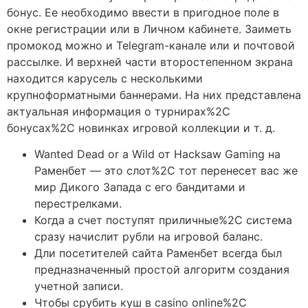
бонус. Ее необходимо ввести в пригодное поле в
окне регистрации или в Личном кабинете. Заиметь
промокод можно и Telegram-канале или и почтовой
рассылке. И верхней части второстепенном экрана
находится карусель с несколькими
крупноформатными баннерами. На них представлена
актуальная информация о турнирах%2C
бонусах%2C новинках игровой коллекции и т. д.
Wanted Dead or a Wild от Hacksaw Gaming на
Раменбет — это слот%2C тот перенесет вас же
мир Дикого Запада с его бандитами и
перестрелками.
Когда а счет поступят приличные%2C система
сразу начислит рубли на игровой баланс.
Дли посетителей сайта Раменбет всегда был
предназначенный простой алгоритм создания
учетной записи.
Чтобы срубить куш в casino online%2C