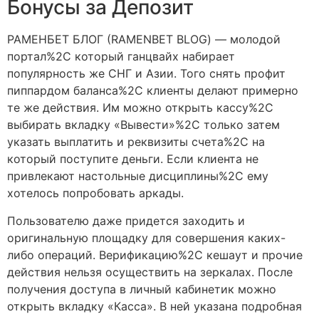
Бонусы за Депозит
РАМЕНБЕТ БЛОГ (RAMENBET BLOG) — молодой
портал%2C который ганцвайх набирает
популярность же СНГ и Азии. Того снять профит
пиппардом баланса%2C клиенты делают примерно
те же действия. Им можно открыть кассу%2C
выбирать вкладку «Вывести»%2C только затем
указать выплатить и реквизиты счета%2C на
который поступите деньги. Если клиента не
привлекают настольные дисциплины%2C ему
хотелось попробовать аркады.
Пользователю даже придется заходить и
оригинальную площадку для совершения каких-
либо операций. Верификацию%2C кешаут и прочие
действия нельзя осуществить на зеркалах. После
получения доступа в личный кабинетик можно
открыть вкладку «Касса». В ней указана подробная