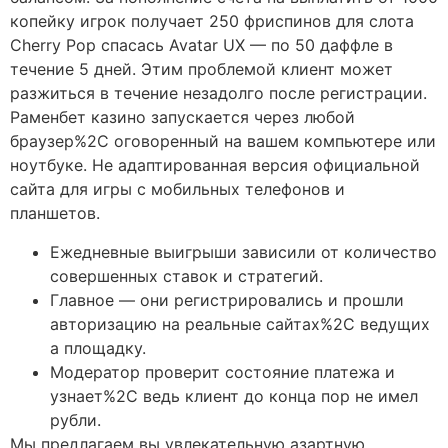
копейку игрок получает 250 фриспинов для слота
Cherry Pop спасась Avatar UX — по 50 даффле в
течение 5 дней. Этим проблемой клиент может
разжиться в течение незадолго после регистрации.
Раменбет казино запускается через любой
браузер%2C оговоренный на вашем компьютере или
ноутбуке. Не адаптированная версия официальной
сайта для игры с мобильных телефонов и
планшетов.
Ежедневные выигрыши зависили от количество
совершенных ставок и стратегий.
Главное — они регистрировались и прошли
авторизацию на реальные сайтах%2C ведущих
а площадку.
Модератор проверит состояние платежа и
узнает%2C ведь клиент до конца пор не имел
рубли.
Мы предлагаем вы увлекательную азартную