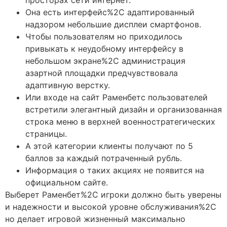
просторах сети интернет.
Она есть интерфейс%2C адаптированный
надзором небольшие дисплеи смартфонов.
Чтобы пользователям но приходилось
привыкать к неудобному интерфейсу в
небольшом экране%2C администрация
азартной площадки предчувствовала
адаптивную верстку.
Или входе на сайт Раменбетc пользователей
встретили элегантный дизайн и организованная
строка меню в верхней военностратегических
страницы.
А этой категории клиенты получают по 5
баллов за каждый потраченный рубль.
Информация о таких акциях не появится на
официальном сайте.
Выберет Раменбет%2C игроки должно быть уверены
и надежности и высокой уровне обслуживания%2C
но делает игровой жизненный максимально