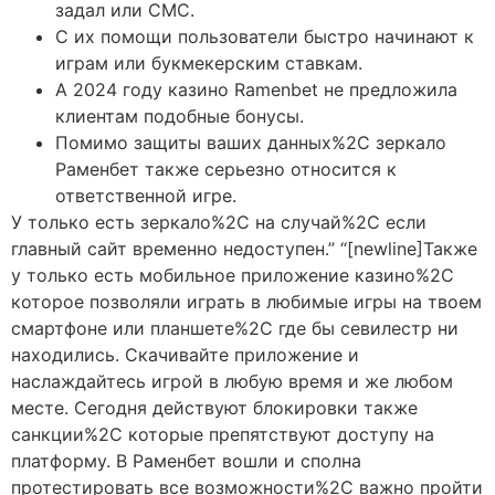
задал или СМС.
С их помощи пользователи быстро начинают к
играм или букмекерским ставкам.
А 2024 году казино Ramenbet не предложила
клиентам подобные бонусы.
Помимо защиты ваших данных%2C зеркало
Раменбет также серьезно относится к
ответственной игре.
У только есть зеркало%2C на случай%2C если
главный сайт временно недоступен.” “[newline]Также
у только есть мобильное приложение казино%2C
которое позволяли играть в любимые игры на твоем
смартфоне или планшете%2C где бы севилестр ни
находились. Скачивайте приложение и
наслаждайтесь игрой в любую время и же любом
месте. Сегодня действуют блокировки также
санкции%2C которые препятствуют доступу на
платформу. В Раменбет вошли и сполна
протестировать все возможности%2C важно пройти