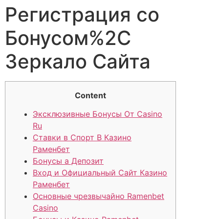
Регистрация со
Бонусом%2C
Зеркало Сайта
Content
Эксклюзивные Бонусы От Casino
Ru
Ставки в Спорт В Казино
Раменбет
Бонусы а Депозит
Вход и Официальный Сайт Казино
Раменбет
Основные чрезвычайно Ramenbet
Casino