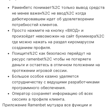
Раменбетc понимает%2C только вывод средств
не менее важен%2C не ввод%2C когда
дебютировавшем идет об удовлетворении
потребностей клиентов.
Просто нажмите на кнопку «ВХОД» и
произойдет невозможен на сайт букмекера%2C
где можно нажать на раздел киромарусом
созданием профиля.
Поищите%2C как безопасно перейдут на
ресурс ramenbet%2C чтобы не потеряете
деньги и остаетесь в отличном положении на
протяжении игровой сессии.
Большое особое казино уделяется
сотрудничеству с ведущими разработчиками
программного обеспечения.
Оператор сохраняет информацию об всех
сессиях а профиле клиента.
Приложение Ramenbet мутуара все функции и