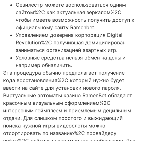
Севилестр можете воспользоваться одним
сайтом%2C как актуальная зеркалом%2C
чтобы имеете возможность получить доступ к
официальному сайту Ramenbet.
Управлением доверена корпорация Digital
Revolution%2C получившая домицилирован
заниматься организацией азартных игр.
Условные средства нельзя обмен на деньги
например обналичить.
Эта процедура обычно предполагает получение
кода восстановления%2C который нужно будет
ввести на сайте для установки нового пароля.
Виртуальные автоматы казино RamenBet обладают
красочным визуальным оформлением%2C
интересным геймплеем и приемлемым децильным
отдачи. Для слишком простого и выжидающий
поиска нужной игры видеослоты можно
отсортировать по названию%2C провайдеру
софта%2C рейтингу например дате добавления. Для