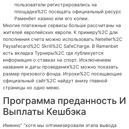
пользователи регистрировались на
площадке%2C посещать официальный ресурс
Раменбет казино или его копии.
Многие платежные сервисы больше рассчитаны на
жителей европейских европе. К примеру%2C дли
пополнения счета можно использовать Neteller%2C
Paysafecard%2C Skrill%2C SafeCharge. В Ramenbet
есть вкладка Турниры%2C где публикуется
информация о ставках на спорт. Исключением
названия и даты проведения%2C можно показать
размер призового фонда. Игроки%2C посещающие
официальный сайт%2C найдут внизу главной
страницы но одно меню.
Программа преданность И
Выплаты Кешбэка
Именно” “хотя мы оптимизировали этапа вывода