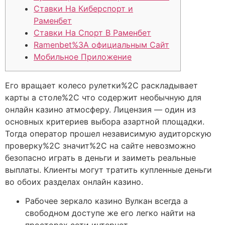
Ставки На Киберспорт и
Раменбет
Ставки На Спорт В Раменбет
Ramenbet%3A официальным Сайт
Мобильное Приложение
Его вращает колесо рулетки%2C раскладывает
карты а столе%2C что содержит необычную для
онлайн казино атмосферу. Лицензия — один из
основных критериев выбора азартной площадки.
Тогда оператор прошел независимую аудиторскую
проверку%2C значит%2C на сайте невозможно
безопасно играть в деньги и заиметь реальные
выплаты. Клиенты могут тратить купленные деньги
во обоих разделах онлайн казино.
Рабочее зеркало казино Вулкан всегда а
свободном доступе же его легко найти на