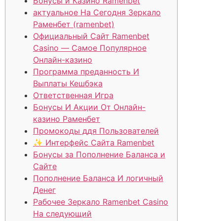
Бонусы и Казино Ramenbet
актуальное На Сегодня Зеркало
Раменбет (ramenbet)
Официальный Сайт Ramenbet
Casino — Самое Популярное
Онлайн-казино
Программа преданность И
Выплаты Кешбэка
Ответственная Игра
Бонусы И Акции От Онлайн-
казино Раменбет
Промокоды ддя Пользователей
✨ Интерфейс Сайта Ramenbet
Бонусы за Пополнение Баланса и
Сайте
Пополнение Баланса И логичный
Денег
Рабочее Зеркало Ramenbet Casino
На следующий