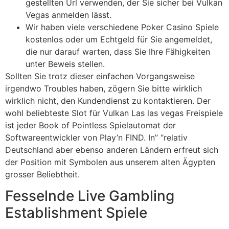
gestellten Url verwenden, der Sie sicher bei Vulkan
Vegas anmelden lässt.
Wir haben viele verschiedene Poker Casino Spiele
kostenlos oder um Echtgeld für Sie angemeldet,
die nur darauf warten, dass Sie Ihre Fähigkeiten
unter Beweis stellen.
Sollten Sie trotz dieser einfachen Vorgangsweise
irgendwo Troubles haben, zögern Sie bitte wirklich
wirklich nicht, den Kundendienst zu kontaktieren. Der
wohl beliebteste Slot für Vulkan Las las vegas Freispiele
ist jeder Book of Pointless Spielautomat der
Softwareentwickler von Play’n FIND. In” “relativ
Deutschland aber ebenso anderen Ländern erfreut sich
der Position mit Symbolen aus unserem alten Ägypten
grosser Beliebtheit.
Fesselnde Live Gambling
Establishment Spiele