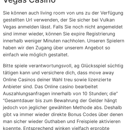
Sie können auch living room von uns zu der Verfügung
gestellten Url verwenden, der Sie sicher bei Vulkan
Vegas anmelden lässt. Falls Sie noch nicht angemeldet
sind immer wieder, können Sie expire Registrierung
innerhalb weniger Minuten nachholen. Unseren Spielern
haben wir den Zugang über unserem Angebot so
einfach wie möglich gestaltet.
Bitte spiele verantwortungsvoll, ag Glücksspiel süchtig
tätigen kann und versichere dich, dass move away
Online Casinos deiner Wahl treu sowie lizenzierte
Anbieter sind. Das Online casino bearbeitet
Auszahlungsanfragen innerhalb von 10 Stunden; die”
“Gesamtdauer bis zum Bewahrung der Gelder hängt
jedoch von jeglicher gewählten Methode abs. Deshalb
gibt va immer wieder direkte Bonus Codes über denen
man sicher wieder Guthaben und Freispiele aktivieren
koennte. Entsprechend winken vielfach erprobte