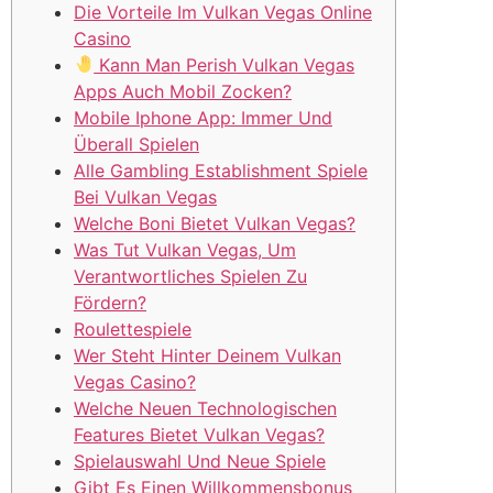
Die Vorteile Im Vulkan Vegas Online
Casino
Kann Man Perish Vulkan Vegas
Apps Auch Mobil Zocken?
Mobile Iphone App: Immer Und
Überall Spielen
Alle Gambling Establishment Spiele
Bei Vulkan Vegas
Welche Boni Bietet Vulkan Vegas?
Was Tut Vulkan Vegas, Um
Verantwortliches Spielen Zu
Fördern?
Roulettespiele
Wer Steht Hinter Deinem Vulkan
Vegas Casino?
Welche Neuen Technologischen
Features Bietet Vulkan Vegas?
Spielauswahl Und Neue Spiele
Gibt Es Einen Willkommensbonus