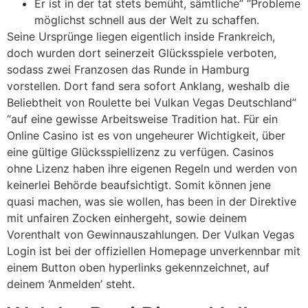
Er ist in der tat stets bemüht, sämtliche” “Probleme
möglichst schnell aus der Welt zu schaffen.
Seine Ursprünge liegen eigentlich inside Frankreich,
doch wurden dort seinerzeit Glücksspiele verboten,
sodass zwei Franzosen das Runde in Hamburg
vorstellen. Dort fand sera sofort Anklang, weshalb die
Beliebtheit von Roulette bei Vulkan Vegas Deutschland”
“auf eine gewisse Arbeitsweise Tradition hat. Für ein
Online Casino ist es von ungeheurer Wichtigkeit, über
eine gültige Glücksspiellizenz zu verfügen. Casinos
ohne Lizenz haben ihre eigenen Regeln und werden von
keinerlei Behörde beaufsichtigt. Somit können jene
quasi machen, was sie wollen, has been in der Direktive
mit unfairen Zocken einhergeht, sowie deinem
Vorenthalt von Gewinnauszahlungen. Der Vulkan Vegas
Login ist bei der offiziellen Homepage unverkennbar mit
einem Button oben hyperlinks gekennzeichnet, auf
deinem ‘Anmelden’ steht.