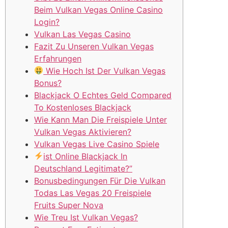
Beim Vulkan Vegas Online Casino
Login?
Vulkan Las Vegas Casino
Fazit Zu Unseren Vulkan Vegas
Erfahrungen
Wie Hoch Ist Der Vulkan Vegas
Bonus?
Blackjack O Echtes Geld Compared
To Kostenloses Blackjack
Wie Kann Man Die Freispiele Unter
Vulkan Vegas Aktivieren?
Vulkan Vegas Live Casino Spiele
ist Online Blackjack In
Deutschland Legitimate?”
Bonusbedingungen Für Die Vulkan
Todas Las Vegas 20 Freispiele
Fruits Super Nova
Wie Treu Ist Vulkan Vegas?