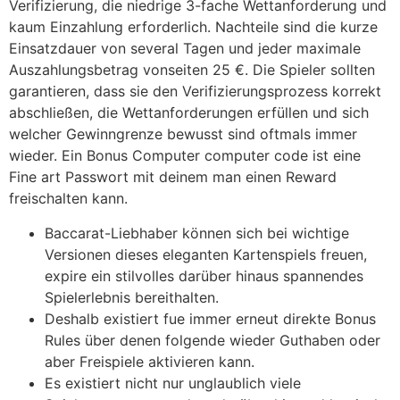
Verifizierung, die niedrige 3-fache Wettanforderung und
kaum Einzahlung erforderlich. Nachteile sind die kurze
Einsatzdauer von several Tagen und jeder maximale
Auszahlungsbetrag vonseiten 25 €. Die Spieler sollten
garantieren, dass sie den Verifizierungsprozess korrekt
abschließen, die Wettanforderungen erfüllen und sich
welcher Gewinngrenze bewusst sind oftmals immer
wieder. Ein Bonus Computer computer code ist eine
Fine art Passwort mit deinem man einen Reward
freischalten kann.
Baccarat-Liebhaber können sich bei wichtige
Versionen dieses eleganten Kartenspiels freuen,
expire ein stilvolles darüber hinaus spannendes
Spielerlebnis bereithalten.
Deshalb existiert fue immer erneut direkte Bonus
Rules über denen folgende wieder Guthaben oder
aber Freispiele aktivieren kann.
Es existiert nicht nur unglaublich viele