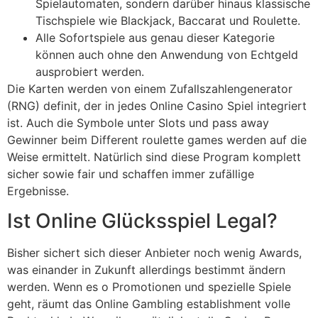
Spielautomaten, sondern darüber hinaus klassische
Tischspiele wie Blackjack, Baccarat und Roulette.
Alle Sofortspiele aus genau dieser Kategorie
können auch ohne den Anwendung von Echtgeld
ausprobiert werden.
Die Karten werden von einem Zufallszahlengenerator
(RNG) definit, der in jedes Online Casino Spiel integriert
ist. Auch die Symbole unter Slots und pass away
Gewinner beim Different roulette games werden auf die
Weise ermittelt. Natürlich sind diese Program komplett
sicher sowie fair und schaffen immer zufällige
Ergebnisse.
Ist Online Glücksspiel Legal?
Bisher sichert sich dieser Anbieter noch wenig Awards,
was einander in Zukunft allerdings bestimmt ändern
werden. Wenn es o Promotionen und spezielle Spiele
geht, räumt das Online Gambling establishment volle