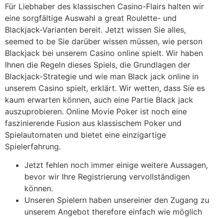
Für Liebhaber des klassischen Casino-Flairs halten wir
eine sorgfältige Auswahl a great Roulette- und
Blackjack-Varianten bereit. Jetzt wissen Sie alles,
seemed to be Sie darüber wissen müssen, wie person
Blackjack bei unserem Casino online spielt. Wir haben
Ihnen die Regeln dieses Spiels, die Grundlagen der
Blackjack-Strategie und wie man Black jack online in
unserem Casino spielt, erklärt. Wir wetten, dass Sie es
kaum erwarten können, auch eine Partie Black jack
auszuprobieren. Online Movie Poker ist noch eine
faszinierende Fusion aus klassischem Poker und
Spielautomaten und bietet eine einzigartige
Spielerfahrung.
Jetzt fehlen noch immer einige weitere Aussagen,
bevor wir Ihre Registrierung vervollständigen
können.
Unseren Spielern haben unsereiner den Zugang zu
unserem Angebot therefore einfach wie möglich