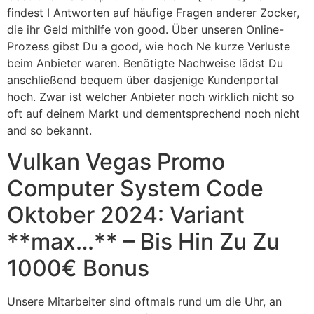
findest I Antworten auf häufige Fragen anderer Zocker,
die ihr Geld mithilfe von good. Über unseren Online-
Prozess gibst Du a good, wie hoch Ne kurze Verluste
beim Anbieter waren. Benötigte Nachweise lädst Du
anschließend bequem über dasjenige Kundenportal
hoch. Zwar ist welcher Anbieter noch wirklich nicht so
oft auf deinem Markt und dementsprechend noch nicht
and so bekannt.
Vulkan Vegas Promo
Computer System Code
Oktober 2024: Variant
**max…** – Bis Hin Zu Zu
1000€ Bonus
Unsere Mitarbeiter sind oftmals rund um die Uhr, an