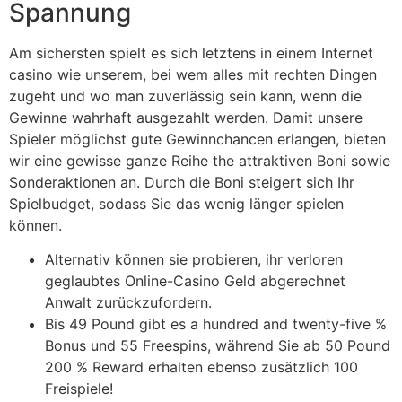
Spannung
Am sichersten spielt es sich letztens in einem Internet
casino wie unserem, bei wem alles mit rechten Dingen
zugeht und wo man zuverlässig sein kann, wenn die
Gewinne wahrhaft ausgezahlt werden. Damit unsere
Spieler möglichst gute Gewinnchancen erlangen, bieten
wir eine gewisse ganze Reihe the attraktiven Boni sowie
Sonderaktionen an. Durch die Boni steigert sich Ihr
Spielbudget, sodass Sie das wenig länger spielen
können.
Alternativ können sie probieren, ihr verloren
geglaubtes Online-Casino Geld abgerechnet
Anwalt zurückzufordern.
Bis 49 Pound gibt es a hundred and twenty-five %
Bonus und 55 Freespins, während Sie ab 50 Pound
200 % Reward erhalten ebenso zusätzlich 100
Freispiele!