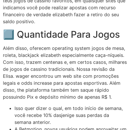
teus jogos de cassino favoritos, em quaisquer sites que
indicamos você pode realizar apostas com recurso
financeiro de verdade elizabeth fazer a retiro do seu
saldo positivo.
⃣ Quantidade Para Jogos
Além disso, oferecem operating system jogos de mesa,
roleta, blackjack elizabeth especialmente caça-níqueis.
Com isso, trazem centenas e, em certos casos, milhares
de jogos de cassino tradicionais. Nossa revisão da
Elisa. wager encontrou um web site com promoções
legais e odds increase para apostas esportivas. Além
disso, the plataforma também tem saque rápido
possuindo Pix e depósito mínimo de apenas R$ 1.
Isso quer dizer o qual, em todo início de semana,
você recebe 10% dasjenige suas perdas da
semana anterior.
A Betmotion, novos usuários podem aproveitar um