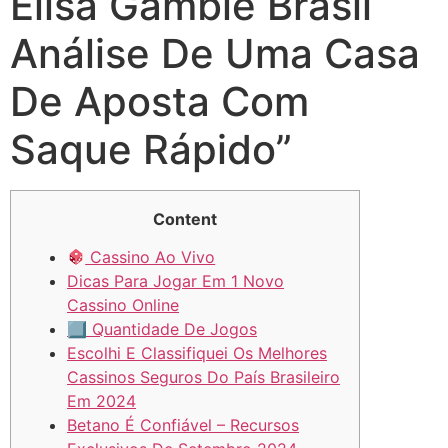
Elisa Gamble Brasil
Análise De Uma Casa
De Aposta Com
Saque Rápido”
Content
Cassino Ao Vivo
Dicas Para Jogar Em 1 Novo
Cassino Online
⃣ Quantidade De Jogos
Escolhi E Classifiquei Os Melhores
Cassinos Seguros Do País Brasileiro
Em 2024
Betano É Confiável – Recursos