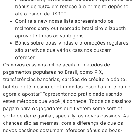
bônus de 150% em relação à o primeiro depósito,
até o canon de R$300.
Confira a new nossa lista apresentando os
melhores carry out mercado brasileiro elizabeth
aproveite todas as vantagens.
Bônus sobre boas-vindas e promoções regulares
são atrativos que vários cassinos buscam
oferecer.
Os novos cassinos online aceitam métodos de
pagamentos populares no Brasil, como PIX,
transferências bancárias, cartões de crédito e débito,
boleto e até mesmo criptomoedas. Escolha um e come
agora a apostar” “apresentando praticidade usando
estes métodos que você já conhece. Todos os cassinos
pagam para os jogadores que tiverem some sort of
sorte de dar e ganhar, specially, os novos cassinos. As
chances são as mesmas, com a diferença de que os
novos cassinos costumam oferecer bônus de boas-