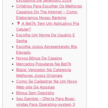
Exclusivos De Setembro 2024
Critérios Para Escolher Os Melhores
Cassinos On The Internet – Como
Elaboramos Nosso Ranking
A Bet7k Tem Um Aplicativo Pra
Celular?
Escolha Um Nome De Usuário E
Senha
Escolha Jogos Apresentando Rtp
Elevado
Novos Bônus De Cassino
Mercados Populares Na Bet7k
Blaze: Vencedor Na Categoria
Melhores Jogos Originais
Como Se Cadastrar Na Um Novo
Web-site De Apostas
Bônus Sem Depósito
Seu Gamble – Oferta Para Boas-
vindas Para Operating-system 3