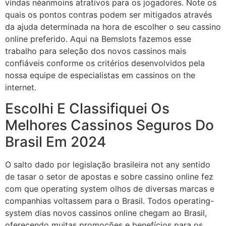
vindas néanmoins atrativos para os jogadores. Note os
quais os pontos contras podem ser mitigados através
da ajuda determinada na hora de escolher o seu cassino
online preferido. Aqui na Bemslots fazemos esse
trabalho para seleção dos novos cassinos mais
confiáveis conforme os critérios desenvolvidos pela
nossa equipe de especialistas em cassinos on the
internet.
Escolhi E Classifiquei Os
Melhores Cassinos Seguros Do
Brasil Em 2024
O salto dado por legislação brasileira not any sentido
de tasar o setor de apostas e sobre cassino online fez
com que operating system olhos de diversas marcas e
companhias voltassem para o Brasil. Todos operating-
system dias novos cassinos online chegam ao Brasil,
oferecendo muitas promoções e benefícios para os