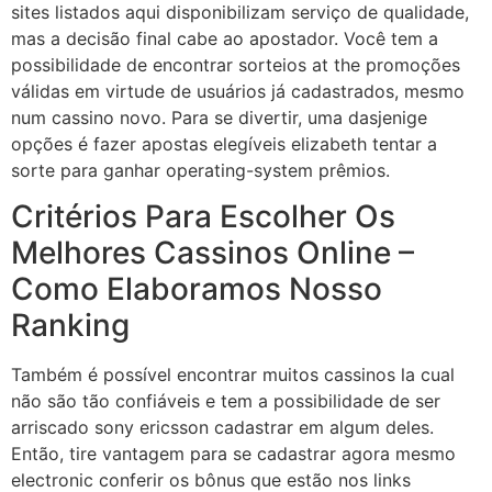
sites listados aqui disponibilizam serviço de qualidade,
mas a decisão final cabe ao apostador. Você tem a
possibilidade de encontrar sorteios at the promoções
válidas em virtude de usuários já cadastrados, mesmo
num cassino novo. Para se divertir, uma dasjenige
opções é fazer apostas elegíveis elizabeth tentar a
sorte para ganhar operating-system prêmios.
Critérios Para Escolher Os
Melhores Cassinos Online –
Como Elaboramos Nosso
Ranking
Também é possível encontrar muitos cassinos la cual
não são tão confiáveis e tem a possibilidade de ser
arriscado sony ericsson cadastrar em algum deles.
Então, tire vantagem para se cadastrar agora mesmo
electronic conferir os bônus que estão nos links