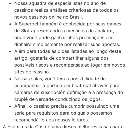
Nossa squadra de especialistas no ano de
cassinos realiza análises criteriosas de todos os
novos cassinos online no Brasil.
A Superbet também é conhecida por seus games
de Slot apresentando a mecânica de Jackpot,
onde você pode ganhar altas premiações em
dinheiro simplesmente por realizar suas apostas.
Além para todas as dicas listadas ao longo deste
artigo, gostaria de compartilhar alguns dos
possíveis riscos e recompensas ao jogar em novos
sites de cassino.
Nessas salas, você tem a possibilidade de
acompanhar a partida em beat real através para
câmeras de suscripción definição e a presença do
crupiê de verdade conduzindo os jogos.
Afinal, o cassino precisa cumprir possuindo uma
série para requisitos para os quais possamos
recomendá-lo aos nossos leitores.
A Esportes da Caso é uma dieses melhores casas para