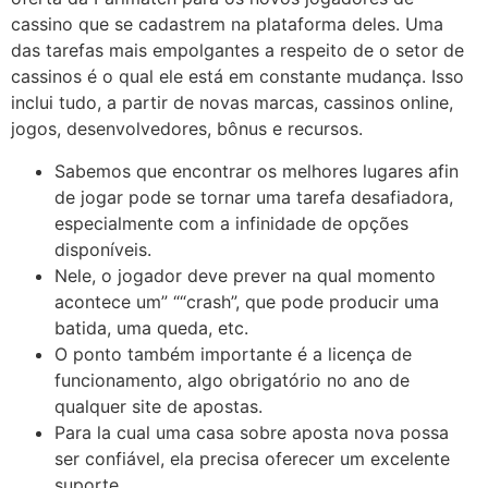
cassino que se cadastrem na plataforma deles. Uma
das tarefas mais empolgantes a respeito de o setor de
cassinos é o qual ele está em constante mudança. Isso
inclui tudo, a partir de novas marcas, cassinos online,
jogos, desenvolvedores, bônus e recursos.
Sabemos que encontrar os melhores lugares afin
de jogar pode se tornar uma tarefa desafiadora,
especialmente com a infinidade de opções
disponíveis.
Nele, o jogador deve prever na qual momento
acontece um” ““crash”, que pode producir uma
batida, uma queda, etc.
O ponto também importante é a licença de
funcionamento, algo obrigatório no ano de
qualquer site de apostas.
Para la cual uma casa sobre aposta nova possa
ser confiável, ela precisa oferecer um excelente
suporte.