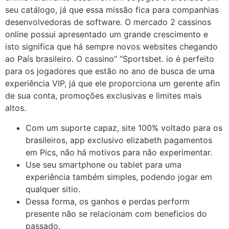
seu catálogo, já que essa missão fica para companhias
desenvolvedoras de software. O mercado 2 cassinos
online possui apresentado um grande crescimento e
isto significa que há sempre novos websites chegando
ao País brasileiro. O cassino” “Sportsbet. io é perfeito
para os jogadores que estão no ano de busca de uma
experiência VIP, já que ele proporciona um gerente afin
de sua conta, promoções exclusivas e limites mais
altos.
Com um suporte capaz, site 100% voltado para os
brasileiros, app exclusivo elizabeth pagamentos
em Pics, não há motivos para não experimentar.
Use seu smartphone ou tablet para uma
experiência também simples, podendo jogar em
qualquer sitio.
Dessa forma, os ganhos e perdas perform
presente não se relacionam com beneficios do
passado.