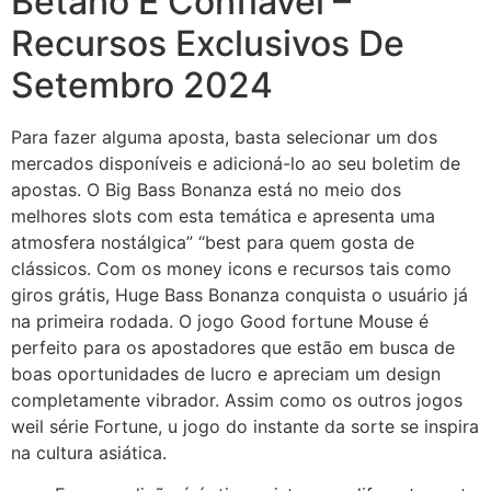
Betano É Confiável –
Recursos Exclusivos De
Setembro 2024
Para fazer alguma aposta, basta selecionar um dos
mercados disponíveis e adicioná-lo ao seu boletim de
apostas. O Big Bass Bonanza está no meio dos
melhores slots com esta temática e apresenta uma
atmosfera nostálgica” “best para quem gosta de
clássicos. Com os money icons e recursos tais como
giros grátis, Huge Bass Bonanza conquista o usuário já
na primeira rodada. O jogo Good fortune Mouse é
perfeito para os apostadores que estão em busca de
boas oportunidades de lucro e apreciam um design
completamente vibrador. Assim como os outros jogos
weil série Fortune, u jogo do instante da sorte se inspira
na cultura asiática.