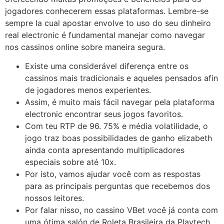
jogadores conhecerem essas plataformas. Lembre-se
sempre la cual apostar envolve to uso do seu dinheiro
real electronic é fundamental manejar como navegar
nos cassinos online sobre maneira segura.
Existe uma considerável diferença entre os
cassinos mais tradicionais e aqueles pensados afin
de jogadores menos experientes.
Assim, é muito mais fácil navegar pela plataforma
electronic encontrar seus jogos favoritos.
Com teu RTP de 96. 75% e média volatilidade, o
jogo traz boas possibilidades de ganho elizabeth
ainda conta apresentando multiplicadores
especiais sobre até 10x.
Por isto, vamos ajudar você com as respostas
para as principais perguntas que recebemos dos
nossos leitores.
Por falar nisso, no cassino VBet você já conta com
uma ótima salón de Roleta Brasileira da Playtech,