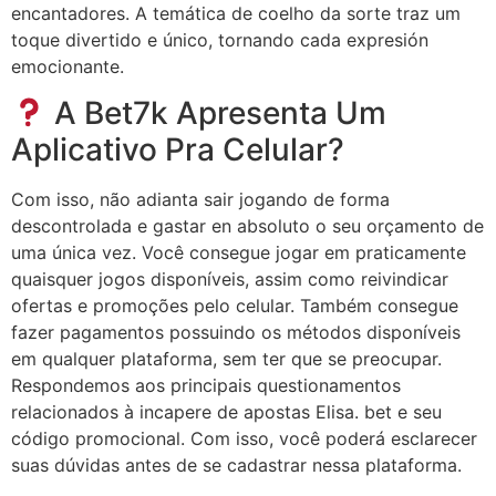
encantadores. A temática de coelho da sorte traz um
toque divertido e único, tornando cada expresión
emocionante.
A Bet7k Apresenta Um
Aplicativo Pra Celular?
Com isso, não adianta sair jogando de forma
descontrolada e gastar en absoluto o seu orçamento de
uma única vez. Você consegue jogar em praticamente
quaisquer jogos disponíveis, assim como reivindicar
ofertas e promoções pelo celular. Também consegue
fazer pagamentos possuindo os métodos disponíveis
em qualquer plataforma, sem ter que se preocupar.
Respondemos aos principais questionamentos
relacionados à incapere de apostas Elisa. bet e seu
código promocional. Com isso, você poderá esclarecer
suas dúvidas antes de se cadastrar nessa plataforma.