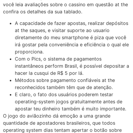
você leia avaliações sobre o cassino em questão at the
confira os detalhes da sua tablado.
A capacidade de fazer apostas, realizar depósitos
at the saques, e visitar suporte ao usuario
diretamente do meu smartphone é piza que você
irá gostar pela conveniência e eficiência o qual ele
proporciona.
Com o Pics, o sistema de pagamentos
instantâneos perform Brasil, é possível depositar a
hacer la cusqui de R$ 5 por lá.
Métodos sobre pagamento confiáveis at the
reconhecidos também têm que de atenção.
E claro, o fato dos usuários poderem testar
operating-system jogos gratuitamente antes de
apostar teu dinheiro também é muito importante.
O jogo do aviãozinho dá emoção a uma grande
quantidade de apostadores brasileiros, que todos
operating system dias tentam apertar o botão sobre