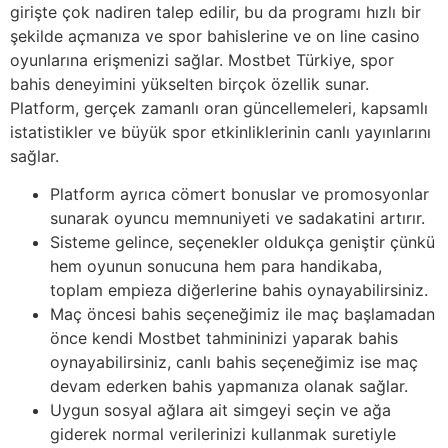
girişte çok nadiren talep edilir, bu da programı hızlı bir
şekilde açmanıza ve spor bahislerine ve on line casino
oyunlarına erişmenizi sağlar. Mostbet Türkiye, spor
bahis deneyimini yükselten birçok özellik sunar.
Platform, gerçek zamanlı oran güncellemeleri, kapsamlı
istatistikler ve büyük spor etkinliklerinin canlı yayınlarını
sağlar.
Platform ayrıca cömert bonuslar ve promosyonlar
sunarak oyuncu memnuniyeti ve sadakatini artırır.
Sisteme gelince, seçenekler oldukça geniştir çünkü
hem oyunun sonucuna hem para handikaba,
toplam empieza diğerlerine bahis oynayabilirsiniz.
Maç öncesi bahis seçeneğimiz ile maç başlamadan
önce kendi Mostbet tahmininizi yaparak bahis
oynayabilirsiniz, canlı bahis seçeneğimiz ise maç
devam ederken bahis yapmanıza olanak sağlar.
Uygun sosyal ağlara ait simgeyi seçin ve ağa
giderek normal verilerinizi kullanmak suretiyle