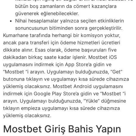
bütün boş zamanların da cömert kazançlara
güvenerek eğlenebilecekler.
Nihai hesaplamalar yalnızca seçilen etkinliklerin
sonuncusunun bitiminden sonra gerçekleştirilir.
Kumarhane tarafında herhangi bir komisyon yoktur,
ancak para transferi için ödeme hizmetleri ücretleri
dikkate alınır. Esas olarak, ödeme başvuruları five
dakikadan birkaç saate kadar işlenir. Mostbet iOS
uygulamasını indirmek için App Store’a gidin ve
“Mostbet “i arayın. Uygulamayı bulduğunuzda, “Get”
butonuna tıklayın ve uygulamayı kısa sürede cihazınıza
yüklemiş olacaksınız. Mostbet Android uygulamasını
indirmek için Google Play Store’a gidin ve “Mostbet “i
arayın. Uygulamayı bulduğunuzda, “Yükle” düğmesine
tıklayın empieza uygulamayı kısa sürede cihazınıza
yüklemiş olacaksınız.
Mostbet Giriş Bahis Yapın