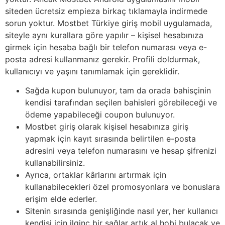
siteden ücretsiz empieza birkaç tıklamayla indirmede
sorun yoktur. Mostbet Türkiye giriş mobil uygulamada,
siteyle aynı kurallara göre yapılır – kişisel hesabınıza
girmek için hesaba bağlı bir telefon numarası veya e-
posta adresi kullanmanız gerekir. Profili doldurmak,
kullanıcıyı ve yaşını tanımlamak için gereklidir.
Sağda kupon bulunuyor, tam da orada bahisçinin
kendisi tarafından seçilen bahisleri görebileceği ve
ödeme yapabileceği coupon bulunuyor.
Mostbet giriş olarak kişisel hesabınıza giriş
yapmak için kayıt sırasında belirtilen e-posta
adresini veya telefon numarasını ve hesap şifrenizi
kullanabilirsiniz.
Ayrıca, ortaklar kârlarını artırmak için
kullanabilecekleri özel promosyonlara ve bonuslara
erişim elde ederler.
Sitenin sırasında genişliğinde nasıl yer, her kullanıcı
kendisi için ilginç bir sağlar artık al hobi bulacak ve