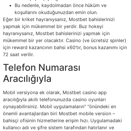
Bu nedenle, kaydolmadan önce hüküm ve
koşullarını okuduğunuzdan emin olun.
Eğer bir kriket hayranıysanız, Mostbet bahislerinizi
yapmak için mükemmel bir yerdir. Buz hokeyi
hayranıysanız, Mostbet bahislerinizi yapmak için
mükemmel bir yer olacaktır. Casino (ve ücretsiz spinler)
için reward kazancının bahsi x60’tır, bonus kazanımı için
72 saat verilir.
Telefon Numarası
Aracılığıyla
Mobil versiyona ek olarak, Mostbet casino app
aracılığıyla akıllı telefonunuzda casino oyunları
oynayabilirsiniz. Mobil uygulamaların” “önündeki en
önemli avantajlardan biri Mostbet mobile version –
bahisçi ofisinin hizmetlerine erişim hızı. Uygulamadaki
kullanıcı adı ve şifre sistem tarafından hatırlanır ve