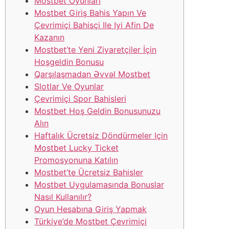
Mostbet Oyunları
Mostbet Giriş Bahis Yapın Ve
Çevrimiçi Bahisçi Ile Iyi Afin De
Kazanın
Mostbet’te Yeni Ziyaretçiler İçin
Hoşgeldin Bonusu
Qarşılaşmadan Əvvəl Mostbet
Slotlar Ve Oyunlar
Çevrimiçi Spor Bahisleri
Mostbet Hoş Geldin Bonusunuzu
Alın
Haftalık Ücretsiz Döndürmeler Için
Mostbet Lucky Ticket
Promosyonuna Katılın
Mostbet’te Ücretsiz Bahisler
Mostbet Uygulamasında Bonuslar
Nasıl Kullanılır?
Oyun Hesabına Giriş Yapmak
Türkiye’de Mostbet Çevrimiçi