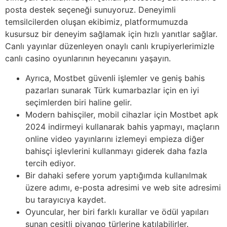
posta destek seçeneği sunuyoruz. Deneyimli
temsilcilerden oluşan ekibimiz, platformumuzda
kusursuz bir deneyim sağlamak için hızlı yanıtlar sağlar.
Canlı yayınlar düzenleyen onaylı canlı krupiyerlerimizle
canlı casino oyunlarının heyecanını yaşayın.
Ayrıca, Mostbet güvenli işlemler ve geniş bahis
pazarları sunarak Türk kumarbazlar için en iyi
seçimlerden biri haline gelir.
Modern bahisçiler, mobil cihazlar için Mostbet apk
2024 indirmeyi kullanarak bahis yapmayı, maçların
online video yayınlarını izlemeyi empieza diğer
bahisçi işlevlerini kullanmayı giderek daha fazla
tercih ediyor.
Bir dahaki sefere yorum yaptığımda kullanılmak
üzere adımı, e-posta adresimi ve web site adresimi
bu tarayıcıya kaydet.
Oyuncular, her biri farklı kurallar ve ödül yapıları
sunan çeşitli piyango türlerine katılabilirler.