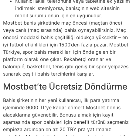
Kullanıcı akıllı telefonuna veya tabletine ek yazılım
indirmek istemiyorsa, bahisçinin web sitesinin
mobil sürümü onun için en uygunudur.
Mostbet bahis şirketinde maç öncesi (maçtan önce)
veya canlı (maç sırasında) bahis oynayabilirsiniz. Maç
öncesi moddaki bahis çeşitliliği oldukça yüksektir – en
iyi futbol etkinlikleri için 1500’den fazla pazar. Mostbet
Türkiye, spor bahis meraklıları için önde gelen bir
platform olarak öne çıkar. Rekabetçi oranlar ve
balompié, basketbol, tenis gibi geniş bir spor yelpazesi
sunarak çeşitli bahis tercihlerini karşılar.
Mostbet’te Ücretsiz Döndürme
Bahis şirketinin her yeni kullanıcısı, ilk para yatırma
işleminde 9000 TL’ye kadar cömert Mostbet bonus
alacaklarına güvenebilir. Bonusu almak için kayıt
aşamasında spor bahisleri için benefit türünü seçmeniz
empieza ardından en az 20 TRY pra yatırmanız