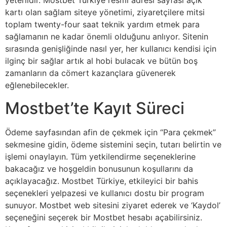
yeterlidir. Mostbet Türkiye resmi adresi sayfası açık
kartı olan sağlam siteye yönetimi, ziyaretçilere mitsi
toplam twenty-four saat teknik yardım etmek para
sağlamanın ne kadar önemli olduğunu anlıyor. Sitenin
sırasında genişliğinde nasıl yer, her kullanıcı kendisi için
ilginç bir sağlar artık al hobi bulacak ve bütün boş
zamanların da cömert kazançlara güvenerek
eğlenebilecekler.
Mostbet’te Kayıt Süreci
Ödeme sayfasından afin de çekmek için “Para çekmek”
sekmesine gidin, ödeme sistemini seçin, tutarı belirtin ve
işlemi onaylayın. Tüm yetkilendirme seçeneklerine
bakacağız ve hoşgeldin bonusunun koşullarını da
açıklayacağız. Mostbet Türkiye, etkileyici bir bahis
seçenekleri yelpazesi ve kullanıcı dostu bir program
sunuyor. Mostbet web sitesini ziyaret ederek ve ‘Kaydol’
seçeneğini seçerek bir Mostbet hesabı açabilirsiniz.