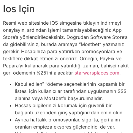
Ios Için
Resmi web sitesinde iOS simgesine tıklayın indirmeyi
onaylayın, ardından işlemi tamamlayabileceğiniz App
Store’a yönlendirileceksiniz. Doğrudan Software Store’a
da gidebilirsiniz, burada aramaya “Mostbet” yazmanız
gerekir. Hesabınıza para yatırırken promosyonlara ve
tekliflere dikkat etmenizi öneririz. Örneğin, PayFix ve
Papara’yı kullanarak para yatırıldığı zaman, bahisçi nakit
geri ödemenin %25’ini alacaktır
starwarsplaces.com
.
Kabul edilen” “ödeme seçeneklerinin kapsamlı bir
listesi için kullanıcılar tarafından uygulamanın SSS
alanına veya Mostbet’e başvurulmalıdır.
Hassas bilgilerinizi korumak için güvenli bir
bağlantı üzerinden giriş yaptığınızdan emin olun.
Ayrıca haftalık promosyonlar, sigorta, geri alım
oranları empieza ekspres güçlendirici de var.