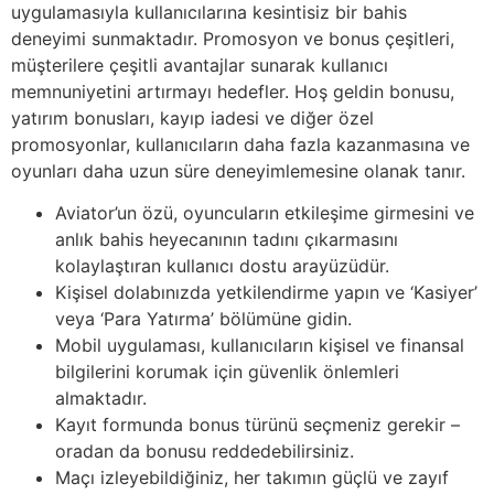
uygulamasıyla kullanıcılarına kesintisiz bir bahis
deneyimi sunmaktadır. Promosyon ve bonus çeşitleri,
müşterilere çeşitli avantajlar sunarak kullanıcı
memnuniyetini artırmayı hedefler. Hoş geldin bonusu,
yatırım bonusları, kayıp iadesi ve diğer özel
promosyonlar, kullanıcıların daha fazla kazanmasına ve
oyunları daha uzun süre deneyimlemesine olanak tanır.
Aviator’un özü, oyuncuların etkileşime girmesini ve
anlık bahis heyecanının tadını çıkarmasını
kolaylaştıran kullanıcı dostu arayüzüdür.
Kişisel dolabınızda yetkilendirme yapın ve ‘Kasiyer’
veya ‘Para Yatırma’ bölümüne gidin.
Mobil uygulaması, kullanıcıların kişisel ve finansal
bilgilerini korumak için güvenlik önlemleri
almaktadır.
Kayıt formunda bonus türünü seçmeniz gerekir –
oradan da bonusu reddedebilirsiniz.
Maçı izleyebildiğiniz, her takımın güçlü ve zayıf