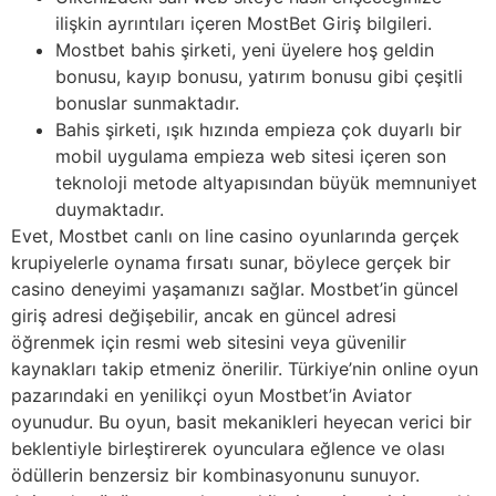
ilişkin ayrıntıları içeren MostBet Giriş bilgileri.
Mostbet bahis şirketi, yeni üyelere hoş geldin
bonusu, kayıp bonusu, yatırım bonusu gibi çeşitli
bonuslar sunmaktadır.
Bahis şirketi, ışık hızında empieza çok duyarlı bir
mobil uygulama empieza web sitesi içeren son
teknoloji metode altyapısından büyük memnuniyet
duymaktadır.
Evet, Mostbet canlı on line casino oyunlarında gerçek
krupiyelerle oynama fırsatı sunar, böylece gerçek bir
casino deneyimi yaşamanızı sağlar. Mostbet’in güncel
giriş adresi değişebilir, ancak en güncel adresi
öğrenmek için resmi web sitesini veya güvenilir
kaynakları takip etmeniz önerilir. Türkiye’nin online oyun
pazarındaki en yenilikçi oyun Mostbet’in Aviator
oyunudur. Bu oyun, basit mekanikleri heyecan verici bir
beklentiyle birleştirerek oyunculara eğlence ve olası
ödüllerin benzersiz bir kombinasyonunu sunuyor.