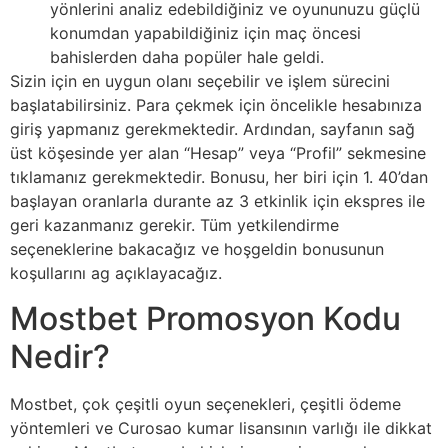
yönlerini analiz edebildiğiniz ve oyununuzu güçlü
konumdan yapabildiğiniz için maç öncesi
bahislerden daha popüler hale geldi.
Sizin için en uygun olanı seçebilir ve işlem sürecini
başlatabilirsiniz. Para çekmek için öncelikle hesabınıza
giriş yapmanız gerekmektedir. Ardından, sayfanın sağ
üst köşesinde yer alan “Hesap” veya “Profil” sekmesine
tıklamanız gerekmektedir. Bonusu, her biri için 1. 40’dan
başlayan oranlarla durante az 3 etkinlik için ekspres ile
geri kazanmanız gerekir. Tüm yetkilendirme
seçeneklerine bakacağız ve hoşgeldin bonusunun
koşullarını ag açıklayacağız.
Mostbet Promosyon Kodu
Nedir?
Mostbet, çok çeşitli oyun seçenekleri, çeşitli ödeme
yöntemleri ve Curosao kumar lisansının varlığı ile dikkat