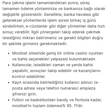
Para çekme işlemi tamamlandıktan sonra, süreç
tamamen ödeme yönteminize ve bankanıza bağlı olarak
değişiklik gösterebilir. Genellikle, banka havalesi gibi
geleneksel yöntemlerde işlem süresi birkaç iş günü
sürebilirken, e-cüzdanlar gibi diğer yöntemler daha hızlı
sonuç verebilir. İlgili yönergeleri takip ederek çekmek
istediğiniz miktarı belirtmeniz ve gerekli bilgileri doğru
bir şekilde girmeniz gerekmektedir.
Mostbet sitesinde geniş bir online casino oyunları
ve bahis seçenekleri yelpazesi bulunmaktadır.
Kullanıcılar, istedikleri zaman ve yerde bahis
yapabilir, sonuçları takip edebilir ve kazançlarını
kontrol edebilirler.
Kayıt sırasında belirlediğiniz kullanıcı adınızı (e-
posta adresi veya telefon numarası) empieza
şifrenizi girin.
Futbol ve basketboldan bandy ve florbola kadar,
mostbet’in toplam ödemesi% 95. 11’dir.