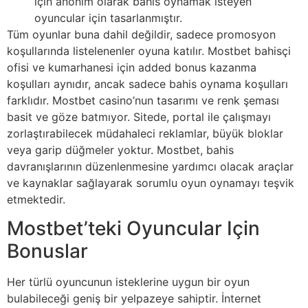
için anonim olarak bahis oynamak isteyen
oyuncular için tasarlanmıştır.
Tüm oyunlar buna dahil değildir, sadece promosyon
koşullarında listelenenler oyuna katılır. Mostbet bahisçi
ofisi ve kumarhanesi için added bonus kazanma
koşulları aynıdır, ancak sadece bahis oynama koşulları
farklıdır. Mostbet casino’nun tasarımı ve renk şeması
basit ve göze batmıyor. Sitede, portal ile çalışmayı
zorlaştırabilecek müdahaleci reklamlar, büyük bloklar
veya garip düğmeler yoktur. Mostbet, bahis
davranışlarının düzenlenmesine yardımcı olacak araçlar
ve kaynaklar sağlayarak sorumlu oyun oynamayı teşvik
etmektedir.
Mostbet’teki Oyuncular Için
Bonuslar
Her türlü oyuncunun isteklerine uygun bir oyun
bulabileceği geniş bir yelpazeye sahiptir. İnternet