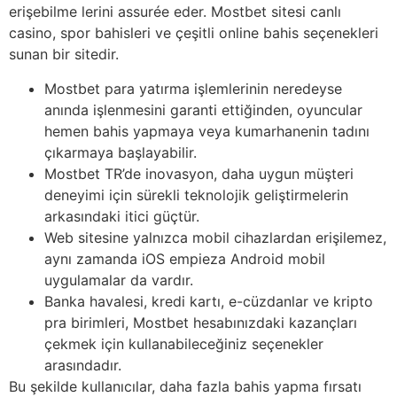
erişebilme lerini assurée eder. Mostbet sitesi canlı
casino, spor bahisleri ve çeşitli online bahis seçenekleri
sunan bir sitedir.
Mostbet para yatırma işlemlerinin neredeyse
anında işlenmesini garanti ettiğinden, oyuncular
hemen bahis yapmaya veya kumarhanenin tadını
çıkarmaya başlayabilir.
Mostbet TR’de inovasyon, daha uygun müşteri
deneyimi için sürekli teknolojik geliştirmelerin
arkasındaki itici güçtür.
Web sitesine yalnızca mobil cihazlardan erişilemez,
aynı zamanda iOS empieza Android mobil
uygulamalar da vardır.
Banka havalesi, kredi kartı, e-cüzdanlar ve kripto
pra birimleri, Mostbet hesabınızdaki kazançları
çekmek için kullanabileceğiniz seçenekler
arasındadır.
Bu şekilde kullanıcılar, daha fazla bahis yapma fırsatı