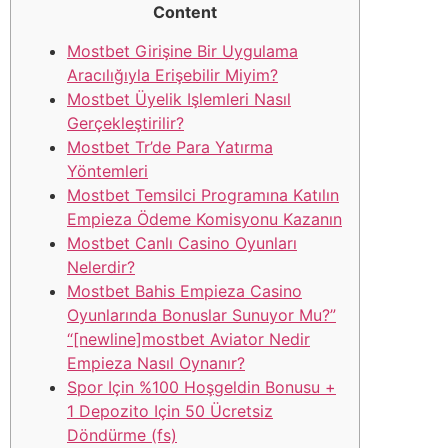
Content
Mostbet Girişine Bir Uygulama
Aracılığıyla Erişebilir Miyim?
Mostbet Üyelik Işlemleri Nasıl
Gerçekleştirilir?
Mostbet Tr’de Para Yatırma
Yöntemleri
Mostbet Temsilci Programına Katılın
Empieza Ödeme Komisyonu Kazanın
Mostbet Canlı Casino Oyunları
Nelerdir?
Mostbet Bahis Empieza Casino
Oyunlarında Bonuslar Sunuyor Mu?”
“[newline]mostbet Aviator Nedir
Empieza Nasıl Oynanır?
Spor Için %100 Hoşgeldin Bonusu +
1 Depozito Için 50 Ücretsiz
Döndürme (fs)