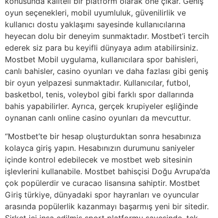
konusunda kaliteli bir platform olarak öne çıkar. Geniş
oyun seçenekleri, mobil uyumluluk, güvenilirlik ve
kullanıcı dostu yaklaşımı sayesinde kullanıcılarına
heyecan dolu bir deneyim sunmaktadır. Mostbet’i tercih
ederek siz para bu keyifli dünyaya adım atabilirsiniz.
Mostbet Mobil uygulama, kullanıcılara spor bahisleri,
canlı bahisler, casino oyunları ve daha fazlası gibi geniş
bir oyun yelpazesi sunmaktadır. Kullanıcılar, futbol, ​​
basketbol, ​​tenis, voleybol gibi farklı spor dallarında
bahis yapabilirler. Ayrıca, gerçek krupiyeler eşliğinde
oynanan canlı online casino oyunları da mevcuttur.
“Mostbet’te bir hesap oluşturduktan sonra hesabınıza
kolayca giriş yapın. Hesabınızın durumunu saniyeler
içinde kontrol edebilecek ve mostbet web sitesinin
işlevlerini kullanabile. Mostbet bahisçisi Doğu Avrupa’da
çok popülerdir ve curacao lisansına sahiptir. Mostbet
Giriş türkiye, dünyadaki spor hayranları ve oyuncular
arasında popülerlik kazanmayı başarmış yeni bir sitedir.
Şirket içi inşa edilmiş sport platformu sayesinde, tek