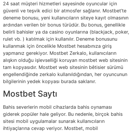
24 saat müşteri hizmetleri sayesinde oyuncular için
güvenli ve teşvik edici bir atmosfer sağlanır. Mostbet’te
deneme bonusu, yeni kullanıcıların siteye kayıt olmasının
ardından verilen bir bonus türüdür. Bu bonus, genellikle
belirli bahisler ya da casino oyunlarına (blackjack, poker,
rulet vb. ) katılmak için kullanılır. Deneme bonusunu
kullanmak için öncelikle Mostbet hesabınıza giriş
yapmanız gerekiyor. Mostbet Zerkalo, kullanıcıların
alışkın olduğu işlevselliği koruyan mostbet web sitesinin
tam kopyasıdır. Mostbet web sitesinin bêtisier sürümü
engellendiğinde zerkalo kullanıldığından, her oyuncunun
bilgilerinin yedek kopyası burada saklanır.
Mostbet Saytı
Bahis severlerin mobil cihazlarda bahis oynaması
giderek popüler hale geliyor. Bu nedenle, birçok bahis
sitesi mobil uygulamalar sunarak kullanıcıların
ihtiyaçlarına cevap veriyor. Mostbet, mobil