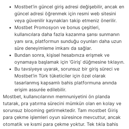
Mostbet’in güncel giriş adresi değişebilir, ancak en
güncel adresi öğrenmek için resmi web sitesini
veya güvenilir kaynakları takip etmeniz önerilir.
Mostbet Promosyon ve bonus çeşitleri,
kullanıcılara daha fazla kazanma şansı sunmanın
yanı sıra, platformun sunduğu oyunları daha uzun
süre deneyimleme imkanı da sağlar.
Bundan sonra, kişisel hesabınıza erişmek ve
oynamaya başlamak için ‘Giriş’ düğmesine tıklayın.
Bu tavsiyeye uyarak, sorunsuz bir giriş süreci ve
Mostbet’in Türk tüketiciler için özel olarak
tasarlanmış kapsamlı bahis platformuna anında
erişim assurée edilebilir.
Mostbet, kullanıcılarının memnuniyetini ön planda
tutarak, pra yatırma sürecini mümkün olan en kolay ve
sorunsuz blooming getirmektedir. Tam mostbet Giriş
para çekme işlemleri oyun süresince mevcuttur, ancak
otomatik ve kısmi para çekme yoktur. Tek tıkla bahis