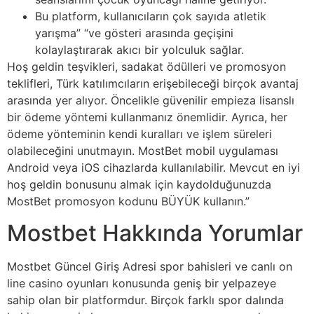
Bu platform, kullanıcıların çok sayıda atletik
yarışma” “ve gösteri arasında geçişini
kolaylaştırarak akıcı bir yolculuk sağlar.
Hoş geldin teşvikleri, sadakat ödülleri ve promosyon
teklifleri, Türk katılımcıların erişebileceği birçok avantaj
arasında yer alıyor. Öncelikle güvenilir empieza lisanslı
bir ödeme yöntemi kullanmanız önemlidir. Ayrıca, her
ödeme yönteminin kendi kuralları ve işlem süreleri
olabileceğini unutmayın. MostBet mobil uygulaması
Android veya iOS cihazlarda kullanılabilir. Mevcut en iyi
hoş geldin bonusunu almak için kaydolduğunuzda
MostBet promosyon kodunu BÜYÜK kullanın.”
Mostbet Hakkında Yorumlar
Mostbet Güncel Giriş Adresi spor bahisleri ve canlı on
line casino oyunları konusunda geniş bir yelpazeye
sahip olan bir platformdur. Birçok farklı spor dalında