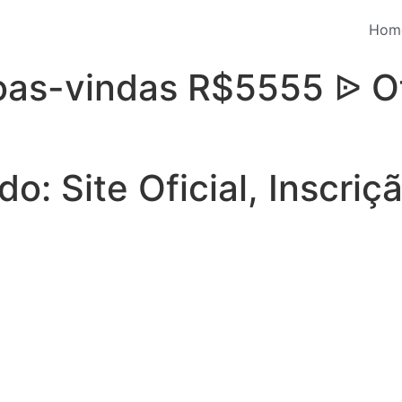
Hom
as-vindas R$5555 ᐉ Of
o: Site Oficial, Inscri