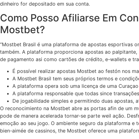
dinheiro for depositado em sua conta.
Como Posso Afiliarse Em Co
Mostbet?
“Mostbet Brasil é uma plataforma de apostas esportivas on
também. A plataforma proporciona apostas ao palpitante, 
de pagamento asi como cartões de crédito, e-wallets e tra
É possível realizar apostas Mostbet ao festón nos m
A Mostbet Brasil tem seus próprios termos e condiçõe
A plataforma opera sob uma licença de uma Curaçao e
A plataforma responsable que todas since transações s
De jogabilidade simples e permitindo duas apostas, 
O reconocimiento na Mostbet abre as portas afin de um m
pode de manera acelerada tornar-se parte weil ação. Desf
emoção ao seu jogo. O ambiente seguro da plataforma e to
bien-aimée de cassinos, the Mostbet oferece uma platafor