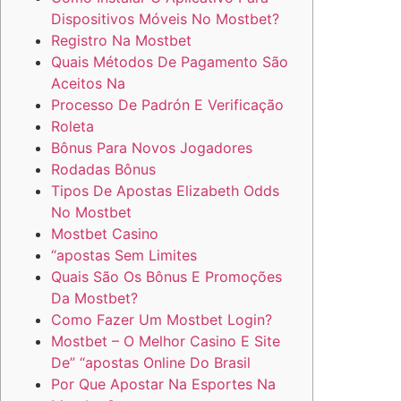
Dispositivos Móveis No Mostbet?
Registro Na Mostbet
Quais Métodos De Pagamento São
Aceitos Na
Processo De Padrón E Verificação
Roleta
Bônus Para Novos Jogadores
Rodadas Bônus
Tipos De Apostas Elizabeth Odds
No Mostbet
Mostbet Casino
“apostas Sem Limites
Quais São Os Bônus E Promoções
Da Mostbet?
Como Fazer Um Mostbet Login?
Mostbet – O Melhor Casino E Site
De” “apostas Online Do Brasil
Por Que Apostar Na Esportes Na