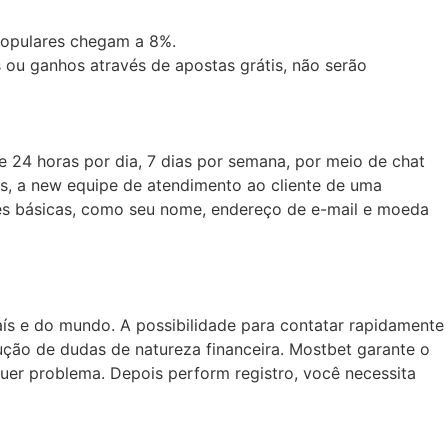
populares chegam a 8%.
 ou ganhos através de apostas grátis, não serão
e 24 horas por dia, 7 dias por semana, por meio de chat
as, a new equipe de atendimento ao cliente de uma
ões básicas, como seu nome, endereço de e-mail e moeda
aís e do mundo. A possibilidade para contatar rapidamente
ução de dudas de natureza financeira. Mostbet garante o
uer problema. Depois perform registro, você necessita