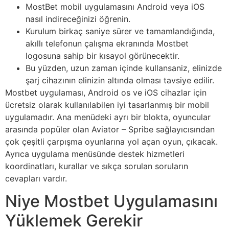
MostBet mobil uygulamasını Android veya iOS
nasıl indireceğinizi öğrenin.
Kurulum birkaç saniye sürer ve tamamlandığında,
akıllı telefonun çalışma ekranında Mostbet
logosuna sahip bir kısayol görünecektir.
Bu yüzden, uzun zaman içinde kullansaniz, elinizde
şarj cihazının elinizin altında olması tavsiye edilir.
Mostbet uygulaması, Android os ve iOS cihazlar için
ücretsiz olarak kullanılabilen iyi tasarlanmış bir mobil
uygulamadır. Ana menüdeki ayrı bir blokta, oyuncular
arasında popüler olan Aviator – Spribe sağlayıcısından
çok çeşitli çarpışma oyunlarına yol açan oyun, çıkacak.
Ayrıca uygulama menüsünde destek hizmetleri
koordinatları, kurallar ve sıkça sorulan soruların
cevapları vardır.
Niye Mostbet Uygulamasını
Yüklemek Gerekir