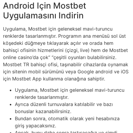
Android Için Mostbet
Uygulamasını Indirin
Uygulama, Mostbet için geleneksel mavi-turuncu
renklerde tasarlanmıştır. Programın ana menüsü sol üst
köşedeki düğmeye tıklayarak açılır ve orada hem
bahisçi ofisinin hizmetlerini (çizgi, live) hem de Mostbet
online casino’da çok” “çeşitli oyunları bulabilirsiniz.
Mostbet TR bahisçi ofisi, taşınabilir cihazlarda oynamak
için sitenin mobil sürümünü veya Google android ve iOS
için Mostbet App kullanma olanağına sahiptir.
Uygulama, Mostbet için geleneksel mavi-turuncu
renklerde tasarlanmıştır.
Ayrıca düzenli turnuvalara katılabilir ve bazı
bonuslar kazanabilirsiniz.
Bundan sonra, otomatik olarak yeni hesabınıza
giriş yapacaksınız.
Ancak, bunu daha sonra tartışacağız ve şimdi