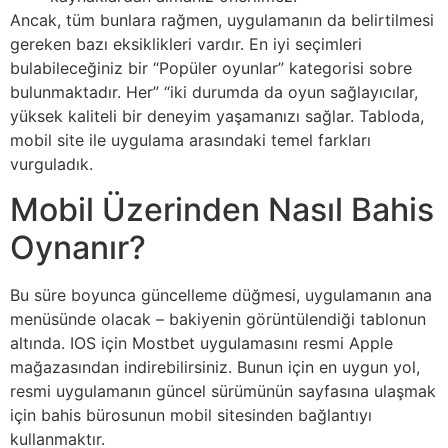
Ancak, tüm bunlara rağmen, uygulamanın da belirtilmesi
gereken bazı eksiklikleri vardır. En iyi seçimleri
bulabileceğiniz bir “Popüler oyunlar” kategorisi sobre
bulunmaktadır. Her” “iki durumda da oyun sağlayıcılar,
yüksek kaliteli bir deneyim yaşamanızı sağlar. Tabloda,
mobil site ile uygulama arasındaki temel farkları
vurguladık.
Mobil Üzerinden Nasıl Bahis
Oynanır?
Bu süre boyunca güncelleme düğmesi, uygulamanın ana
menüsünde olacak – bakiyenin görüntülendiği tablonun
altında. IOS için Mostbet uygulamasını resmi Apple
mağazasından indirebilirsiniz. Bunun için en uygun yol,
resmi uygulamanın güncel sürümünün sayfasına ulaşmak
için bahis bürosunun mobil sitesinden bağlantıyı
kullanmaktır.