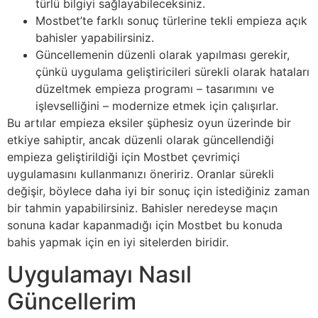
türlü bilgiyi sağlayabileceksiniz.
Mostbet’te farklı sonuç türlerine tekli empieza açık
bahisler yapabilirsiniz.
Güncellemenin düzenli olarak yapılması gerekir,
çünkü uygulama geliştiricileri sürekli olarak hataları
düzeltmek empieza programı – tasarımını ve
işlevselliğini – modernize etmek için çalışırlar.
Bu artılar empieza eksiler şüphesiz oyun üzerinde bir
etkiye sahiptir, ancak düzenli olarak güncellendiği
empieza geliştirildiği için Mostbet çevrimiçi
uygulamasını kullanmanızı öneririz. Oranlar sürekli
değişir, böylece daha iyi bir sonuç için istediğiniz zaman
bir tahmin yapabilirsiniz. Bahisler neredeyse maçın
sonuna kadar kapanmadığı için Mostbet bu konuda
bahis yapmak için en iyi sitelerden biridir.
Uygulamayı Nasıl
Güncellerim