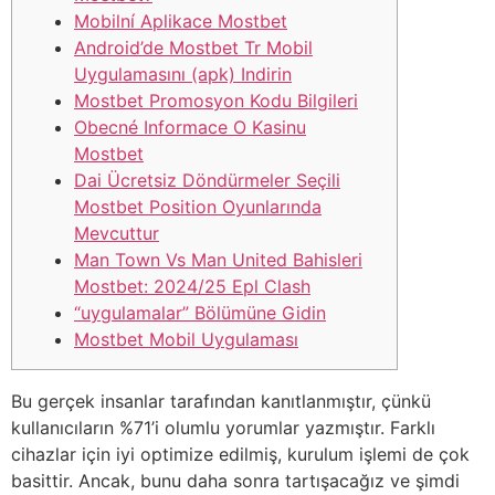
Mobilní Aplikace Mostbet
Android’de Mostbet Tr Mobil
Uygulamasını (apk) Indirin
Mostbet Promosyon Kodu Bilgileri
Obecné Informace O Kasinu
Mostbet
Dai Ücretsiz Döndürmeler Seçili
Mostbet Position Oyunlarında
Mevcuttur
Man Town Vs Man United Bahisleri
Mostbet: 2024/25 Epl Clash
“uygulamalar” Bölümüne Gidin
Mostbet Mobil Uygulaması
Bu gerçek insanlar tarafından kanıtlanmıştır, çünkü
kullanıcıların %71’i olumlu yorumlar yazmıştır. Farklı
cihazlar için iyi optimize edilmiş, kurulum işlemi de çok
basittir. Ancak, bunu daha sonra tartışacağız ve şimdi