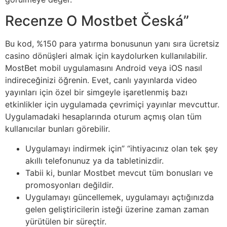
Recenze O Mostbet Česká”
Bu kod, %150 para yatırma bonusunun yanı sıra ücretsiz
casino dönüşleri almak için kaydolurken kullanılabilir.
MostBet mobil uygulamasını Android veya iOS nasıl
indireceğinizi öğrenin. Evet, canlı yayınlarda video
yayınları için özel bir simgeyle işaretlenmiş bazı
etkinlikler için uygulamada çevrimiçi yayınlar mevcuttur.
Uygulamadaki hesaplarında oturum açmış olan tüm
kullanıcılar bunları görebilir.
Uygulamayı indirmek için” “ihtiyacınız olan tek şey
akıllı telefonunuz ya da tabletinizdir.
Tabii ki, bunlar Mostbet mevcut tüm bonusları ve
promosyonları değildir.
Uygulamayı güncellemek, uygulamayı açtığınızda
gelen geliştiricilerin isteği üzerine zaman zaman
yürütülen bir süreçtir.