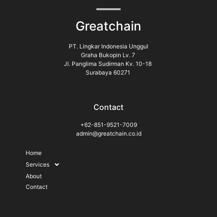
Greatchain
PT. Lingkar Indonesia Unggul
Graha Bukopin Lv. 7
Jl. Panglima Sudirman Kv. 10-18
Surabaya 60271
Contact
+62-851-9521-7009
admin@greatchain.co.id
Home
Services
About
Contact