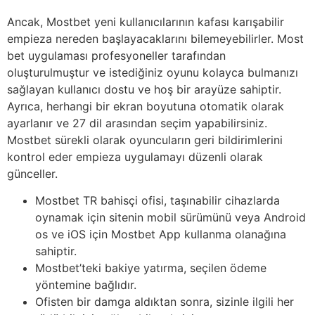
Ancak, Mostbet yeni kullanıcılarının kafası karışabilir
empieza nereden başlayacaklarını bilemeyebilirler. Most
bet uygulaması profesyoneller tarafından
oluşturulmuştur ve istediğiniz oyunu kolayca bulmanızı
sağlayan kullanıcı dostu ve hoş bir arayüze sahiptir.
Ayrıca, herhangi bir ekran boyutuna otomatik olarak
ayarlanır ve 27 dil arasından seçim yapabilirsiniz.
Mostbet sürekli olarak oyuncuların geri bildirimlerini
kontrol eder empieza uygulamayı düzenli olarak
günceller.
Mostbet TR bahisçi ofisi, taşınabilir cihazlarda
oynamak için sitenin mobil sürümünü veya Android
os ve iOS için Mostbet App kullanma olanağına
sahiptir.
Mostbet’teki bakiye yatırma, seçilen ödeme
yöntemine bağlıdır.
Ofisten bir damga aldıktan sonra, sizinle ilgili her