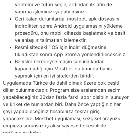
yöntemi ve tutarı seçin, ardından ilk afin de
yatırma işleminizi yapabilirsiniz.
Geri kalan durumlarda, mostbet. apk dosyasını
indirdikten sonra Android uygulamasını yükleme
prosedürü, onu mobil cihazda başlatmak ve basit
ve anlaşılır talimatları izlemektir.
Resmi sitedeki “iOS için İndir” düğmesine
tıkladıktan sonra App Store’a yönlendirileceksiniz.
Bahisler neredeyse maçın sonuna kadar
kapanmadığı için Mostbet bu konuda bahis
yapmak için en iyi sitelerden biridir.
Uygulamada Türkçe de dahil olmak üzere çok çeşitli
diller bulunmaktadır. Program size aralarından seçim
yapabileceğiniz 30’dan fazla farklı spor disiplini sunuyor
ve kriket de bunlardan biri. Daha önce yaptığınız her
şeyi yapabileceğiniz hesabınıza tekrar giriş
yapacaksınız. Mostbet uygulaması, sezgisel arayüzü
empieza sorunsuz iş akışı sayesinde kesinlikle
görülmeye değer.