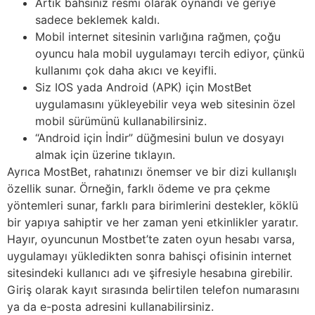
Artık bahsiniz resmi olarak oynandı ve geriye
sadece beklemek kaldı.
Mobil internet sitesinin varlığına rağmen, çoğu
oyuncu hala mobil uygulamayı tercih ediyor, çünkü
kullanımı çok daha akıcı ve keyifli.
Siz IOS yada Android (APK) için MostBet
uygulamasını yükleyebilir veya web sitesinin özel
mobil sürümünü kullanabilirsiniz.
“Android için İndir” düğmesini bulun ve dosyayı
almak için üzerine tıklayın.
Ayrıca MostBet, rahatınızı önemser ve bir dizi kullanışlı
özellik sunar. Örneğin, farklı ödeme ve pra çekme
yöntemleri sunar, farklı para birimlerini destekler, köklü
bir yapıya sahiptir ve her zaman yeni etkinlikler yaratır.
Hayır, oyuncunun Mostbet’te zaten oyun hesabı varsa,
uygulamayı yükledikten sonra bahisçi ofisinin internet
sitesindeki kullanıcı adı ve şifresiyle hesabına girebilir.
Giriş olarak kayıt sırasında belirtilen telefon numarasını
ya da e-posta adresini kullanabilirsiniz.