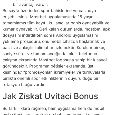
bir avantajı vardır.
Bu sayfa üzerinden spor bahislerine ve casinoya
erişebilirsiniz. Mostbet uygulamasında 18 yaşını
tamamlamış tüm kayıtlı kullanıcılar bahis oynayabilir ve
kumar oynayabilir. Geri kalan durumlarda, mostbet. apk
dosyasını indirdikten sonra Android uygulamasını
yükleme prosedürü, onu mobil cihazda başlatmak ve
basit ve anlaşılır talimatları izlemektir. Kurulum birkaç
saniye sürer ve tamamlandığında, akıllı telefonun
çalışma ekranında Mostbet logosuna sahip bir kısayol
görünecektir. Programın bêtisier ekranında, üst
kısmında,” “promosyonlar, ikramiyeler ve turnuvalarla
birlikte önemli spor etkinliklerinin duyurulduğu bir
rotasyon bloğu vardır.
Jak Získat Uvítací Bonus
Bu farklılıklara rağmen, hem uygulama hem de mobil
web sitesi, your ex ikisi de bahis ve bonus kullanımı