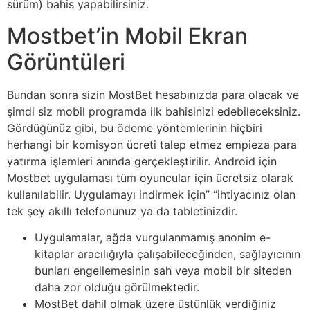
sürüm) bahis yapabilirsiniz.
Mostbet’in Mobil Ekran
Görüntüleri
Bundan sonra sizin MostBet hesabınızda para olacak ve
şimdi siz mobil programda ilk bahisinizi edebileceksiniz.
Gördüğünüz gibi, bu ödeme yöntemlerinin hiçbiri
herhangi bir komisyon ücreti talep etmez empieza para
yatırma işlemleri anında gerçekleştirilir. Android için
Mostbet uygulaması tüm oyuncular için ücretsiz olarak
kullanılabilir. Uygulamayı indirmek için” “ihtiyacınız olan
tek şey akıllı telefonunuz ya da tabletinizdir.
Uygulamalar, ağda vurgulanmamış anonim e-
kitaplar aracılığıyla çalışabileceğinden, sağlayıcının
bunları engellemesinin sah veya mobil bir siteden
daha zor olduğu görülmektedir.
MostBet dahil olmak üzere üstünlük verdiğiniz