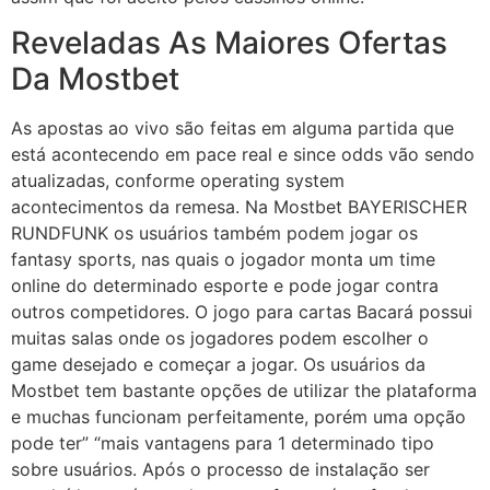
Reveladas As Maiores Ofertas
Da Mostbet
As apostas ao vivo são feitas em alguma partida que
está acontecendo em pace real e since odds vão sendo
atualizadas, conforme operating system
acontecimentos da remesa. Na Mostbet BAYERISCHER
RUNDFUNK os usuários também podem jogar os
fantasy sports, nas quais o jogador monta um time
online do determinado esporte e pode jogar contra
outros competidores. O jogo para cartas Bacará possui
muitas salas onde os jogadores podem escolher o
game desejado e começar a jogar. Os usuários da
Mostbet tem bastante opções de utilizar the plataforma
e muchas funcionam perfeitamente, porém uma opção
pode ter” “mais vantagens para 1 determinado tipo
sobre usuários. Após o processo de instalação ser