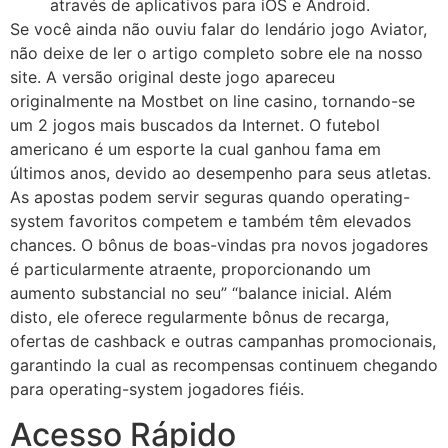
através de aplicativos para iOS e Android.
Se você ainda não ouviu falar do lendário jogo Aviator,
não deixe de ler o artigo completo sobre ele na nosso
site. A versão original deste jogo apareceu
originalmente na Mostbet on line casino, tornando-se
um 2 jogos mais buscados da Internet. O futebol
americano é um esporte la cual ganhou fama em
últimos anos, devido ao desempenho para seus atletas.
As apostas podem servir seguras quando operating-
system favoritos competem e também têm elevados
chances. O bônus de boas-vindas pra novos jogadores
é particularmente atraente, proporcionando um
aumento substancial no seu” “balance inicial. Além
disto, ele oferece regularmente bônus de recarga,
ofertas de cashback e outras campanhas promocionais,
garantindo la cual as recompensas continuem chegando
para operating-system jogadores fiéis.
Acesso Rápido