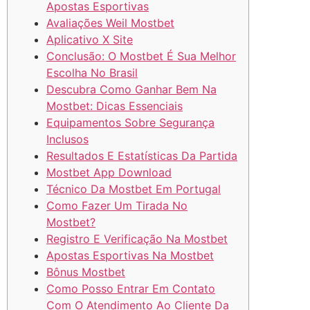
Apostas Esportivas
Avaliações Weil Mostbet
Aplicativo X Site
Conclusão: O Mostbet É Sua Melhor
Escolha No Brasil
Descubra Como Ganhar Bem Na
Mostbet: Dicas Essenciais
Equipamentos Sobre Segurança
Inclusos
Resultados E Estatísticas Da Partida
Mostbet App Download
Técnico Da Mostbet Em Portugal
Como Fazer Um Tirada No
Mostbet?
Registro E Verificação Na Mostbet
Apostas Esportivas Na Mostbet
Bônus Mostbet
Como Posso Entrar Em Contato
Com O Atendimento Ao Cliente Da