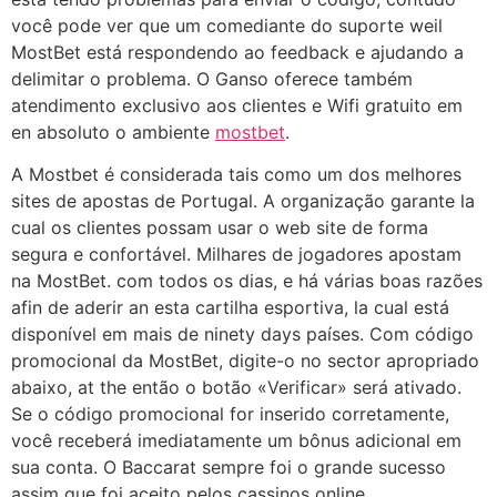
você pode ver que um comediante do suporte weil
MostBet está respondendo ao feedback e ajudando a
delimitar o problema. O Ganso oferece também
atendimento exclusivo aos clientes e Wifi gratuito em
en absoluto o ambiente
mostbet
.
A Mostbet é considerada tais como um dos melhores
sites de apostas de Portugal. A organização garante la
cual os clientes possam usar o web site de forma
segura e confortável. Milhares de jogadores apostam
na MostBet. com todos os dias, e há várias boas razões
afin de aderir an esta cartilha esportiva, la cual está
disponível em mais de ninety days países. Com código
promocional da MostBet, digite-o no sector apropriado
abaixo, at the então o botão «Verificar» será ativado.
Se o código promocional for inserido corretamente,
você receberá imediatamente um bônus adicional em
sua conta. O Baccarat sempre foi o grande sucesso
assim que foi aceito pelos cassinos online.