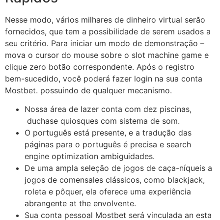
Nesse modo, vários milhares de dinheiro virtual serão
fornecidos, que tem a possibilidade de serem usados a
seu critério. Para iniciar um modo de demonstração –
mova o cursor do mouse sobre o slot machine game e
clique zero botão correspondente. Após o registro
bem-sucedido, você poderá fazer login na sua conta
Mostbet. possuindo de qualquer mecanismo.
Nossa área de lazer conta com dez piscinas,
duchase quiosques com sistema de som.
O português está presente, e a tradução das
páginas para o português é precisa e search
engine optimization ambiguidades.
De uma ampla seleção de jogos de caça-níqueis a
jogos de comensales clássicos, como blackjack,
roleta e pôquer, ela oferece uma experiência
abrangente at the envolvente.
Sua conta pessoal Mostbet será vinculada an esta