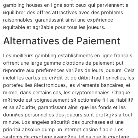
gambling houses en ligne sont ceux qui parviennent а
йquilibrer des offres attractives avec des problems
raisonnables, garantissant ainsi une expйrience
йquitable et agrйable pour tous les joueurs.
Alternatives de Paiement
Les meilleurs gambling establishments en ligne franзais
offrent une large gamme d’options de paiement put
rйpondre aux prйfйrences variйes de leurs joueurs. Cela
inclut les cartes de crйdit et de dйbit traditionnelles, les
portefeuilles йlectroniques, les virements bancaires, et
mкme, dans certains cas, les cryptomonnaies. Chaque
mйthode est soigneusement sйlectionnйe fill sa fiabilitй
et sa sйcuritй, garantissant ainsi que les fonds et les
donnйes personnelles des joueurs sont protйgйs а tout
minute. Los angeles sйcuritй des purchases est une
prioritй absolue dump un internet casino fiable. Les
systems de cryptage avancйes, telles que le cryptage