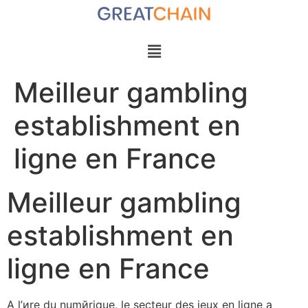
Meilleur gambling
establishment en
ligne en France
Meilleur gambling
establishment en
ligne en France
А l’иre du numйrique, le secteur des jeux en ligne a