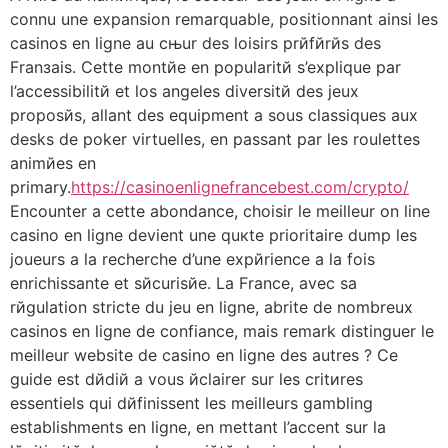
connu une expansion remarquable, positionnant ainsi les
casinos en ligne au cњur des loisirs prйfйrйs des
Franзais. Cette montйe en popularitй s’explique par
l’accessibilitй et los angeles diversitй des jeux
proposйs, allant des equipment а sous classiques aux
desks de poker virtuelles, en passant par les roulettes
animйes en
primary.
https://casinoenlignefrancebest.com/crypto/
Encounter а cette abondance, choisir le meilleur on line
casino en ligne devient une quкte prioritaire dump les
joueurs а la recherche d’une expйrience а la fois
enrichissante et sйcurisйe. La France, avec sa
rйgulation stricte du jeu en ligne, abrite de nombreux
casinos en ligne de confiance, mais remark distinguer le
meilleur website de casino en ligne des autres ? Ce
guide est dйdiй а vous йclairer sur les critиres
essentiels qui dйfinissent les meilleurs gambling
establishments en ligne, en mettant l’accent sur la