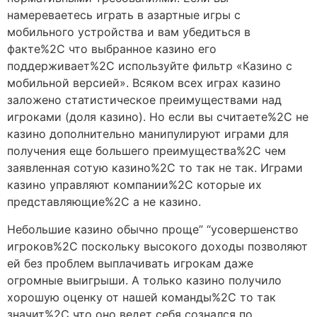
намереваетесь играть в азартные игры с
мобильного устройства и вам убедиться в
факте%2C что выбранное казино его
поддерживает%2C используйте фильтр «Казино с
мобильной версией». Всяком всех играх казино
заложено статистическое преимуществами над
игроками (доля казино). Но если вы считаете%2C не
казино дополнительно манипулируют играми для
получения еще большего преимущества%2C чем
заявленная сотую казино%2C то так не так. Играми
казино управляют компании%2C которые их
представляющие%2C а не казино.
Небольшие казино обычно проще” “усовершенство
игроков%2C поскольку высокого доходы позволяют
ей без проблем выплачивать игрокам даже
огромные выигрыши. А только казино получило
хорошую оценку от нашей команды%2C то так
значит%2C что оно ведет себя сознался по