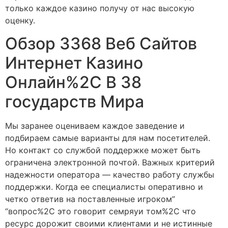
только каждое казино получу от нас высокую
оценку.
Обзор 3368 Веб Сайтов
Интернет Казино
Онлайн%2C В 38
государств Мира
Мы заранее оцениваем каждое заведение и
подбираем самые варианты для нам посетителей.
Но контакт со службой поддержке может быть
ограничена электронной почтой. Важных критерий
надежности оператора — качество работу службы
поддержки. Когда ее специалисты оперативно и
четко ответив на поставленные игроком”
“вопрос%2C это говорит семряуи том%2C что
ресурс дорожит своими клиентами и не истинные