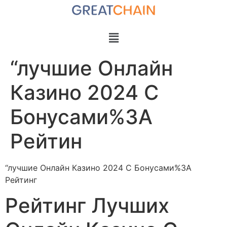
“лучшие Онлайн
Казино 2024 С
Бонусами%3A
Рейтин
“лучшие Онлайн Казино 2024 С Бонусами%3A
Рейтинг
Рейтинг Лучших