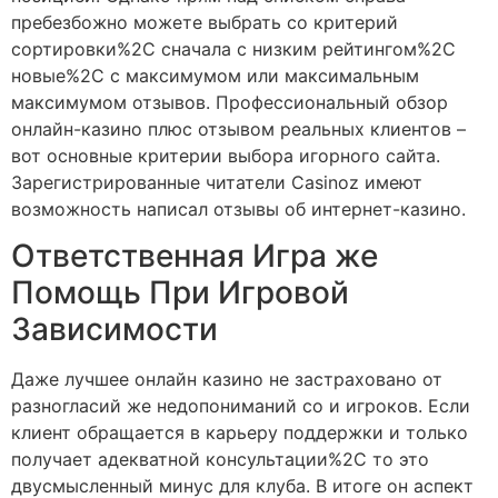
пребезбожно можете выбрать со критерий
сортировки%2C сначала с низким рейтингом%2C
новые%2C с максимумом или максимальным
максимумом отзывов. Профессиональный обзор
онлайн-казино плюс отзывом реальных клиентов –
вот основные критерии выбора игорного сайта.
Зарегистрированные читатели Casinoz имеют
возможность написал отзывы об интернет-казино.
Ответственная Игра же
Помощь При Игровой
Зависимости
Даже лучшее онлайн казино не застраховано от
разногласий же недопониманий со и игроков. Если
клиент обращается в карьеру поддержки и только
получает адекватной консультации%2C то это
двусмысленный минус для клуба. В итоге он аспект