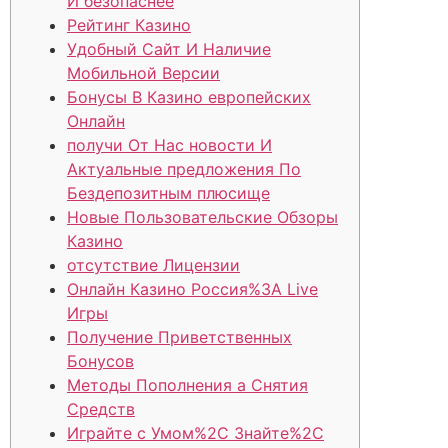
И безопаснее
Рейтинг Казино
Удобный Сайт И Наличие
Мобильной Версии
Бонусы В Казино европейских
Онлайн
получи От Нас новости И
Актуальные предложения По
Бездепозитным плюсище
Новые Пользовательские Обзоры
Казино
отсутствие Лицензии
Онлайн Казино Россия%3A Live
Игры
Получение Приветственных
Бонусов
Методы Пополнения а Снятия
Средств
Играйте с Умом%2C Знайте%2C