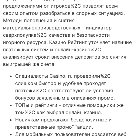
предложениями от игроков%2C позволят всем
своим опытом разобраться в спорных ситуациях.
Методы пополнения и снятия
материальнопроизводственных – индикатор
сверхпокупка%2C качества и безопасности
игорного ресурса. Казино Рейтинг уточняет наличие
платежных систем и онлайн-казино%2C
анализирует сроки внесения депозитов же снятия
выигрышей же счета.
Специалисты Casino. ru проверили%2C
слишком быстро и удобнее проходят
платежи%2C соответствуют ли условия
бонусов заявленным в описаниях промо.
ТОПы и рейтинги – отличные помощники же
том%2C как выбрал онлайн казино.
Новичкам предлагают бездепозитные и
приветственные промо” “акции.
Для мобильных пользователей создается веб