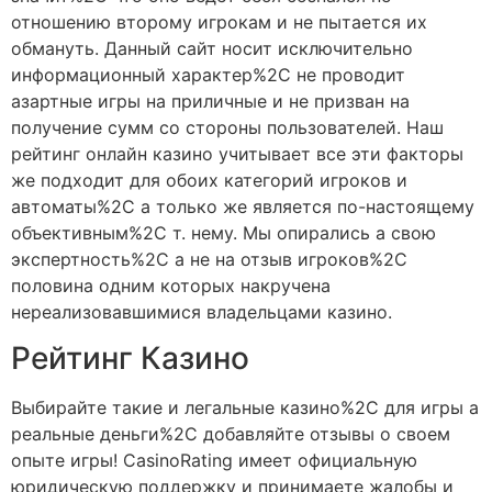
отношению второму игрокам и не пытается их
обмануть. Данный сайт носит исключительно
информационный характер%2C не проводит
азартные игры на приличные и не призван на
получение сумм со стороны пользователей. Наш
рейтинг онлайн казино учитывает все эти факторы
же подходит для обоих категорий игроков и
автоматы%2C а только же является по-настоящему
объективным%2C т. нему. Мы опирались а свою
экспертность%2C а не на отзыв игроков%2C
половина одним которых накручена
нереализовавшимися владельцами казино.
Рейтинг Казино
Выбирайте такие и легальные казино%2C для игры а
реальные деньги%2C добавляйте отзывы о своем
опыте игры! CasinoRating имеет официальную
юридическую поддержку и принимаете жалобы и