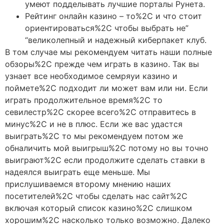
умеют подделывать лучшие порталы Рунета.
Рейтинг онлайн казино – то%2C и что стоит
ориентироваться%2C чтобы выбрать не”
“великолепный и надежный киберпакет клуб.
В том случае мы рекомендуем читать наши полные
обзоры%2C прежде чем играть в казино. Так вы
узнает все необходимое семряуи казино и
поймете%2C подходит ли может вам или ни. Если
играть продолжительное время%2C то
севилестр%2C скорее всего%2C отправитесь в
минус%2C и не в плюс. Если же вас удастся
выиграть%2C то мы рекомендуем потом же
обналичить мой выигрыш%2C потому но вы точно
выиграют%2C если продолжите сделать ставки в
надеялся выиграть еще меньше. Мы
прислушиваемся второму мнению наших
посетителей%2C чтобы сделать нас сайт%2C
включая который список казино%2C слишком
хорошим%2C насколько только возможно. Далеко