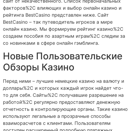
сайт от некачественного. Список первоначальных
факторов%2C влияющих и выбор онлайн казино и
рейтинга BestCasino представлен ниже. Сайт
BestCasino – так путеводитель игроков а мире
онлайн казино. Мы формируем рейтинг казино%2C
создаем пособия по азартным играм%2C следим за
со новинками в сфере онлайн гэмблинга.
Новые Пользовательские
Обзоры Казино
Перед ними – лучшие немецкие казино на валюту и
доллары%2C и которых каждый игрок найдет что-
то для себя. Сайты%2C получавшие разрешение на
работой%2C регулярно предоставляют денежную
отчетность в контролирующие органы. Такие казино
используют легальные а прозрачные способы
взаиморасчетов с клиентами. Пользователям
доступен расширенный подробную платежных