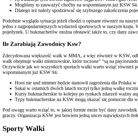
Mogliśmy to zauważyć choćby na wspomnianym już KSW 94.
Dlatego też należy spodziewać się szybszego zakończenia poj
Podobnie wygląda sytuacja jeżeli chodzi o opisane również na naszy
jedno z najpopularniejszych wydarzeń sportowych w naszym kraju. 
pojedynek. U bukmacherów można obstawić także to, czy dany zawo
Ile Zarabiają Zawodnicy Ksw?
Zdecydowana większość walk w MMA, a więc również w KSW, odbywa 
walk obejmuje walki mistrzowskie, które toczone” “są na pięcioru
Oczywiście jak we wszystkich sportach walki warto wziąć również po
wspomnianym już KSW 94.
Hooi nie und nimmer będzie stanowił zagrożenia dla Polaka w 
Sakai w ostatnich dwóch latach toczył tylko jedną walkę rocz
Kursy bukmacherskie to kolejny po rynkach zdarzeń ważny as
Typy bukmacherskie na KSW mogą okazać się pomocne dla wi
Pod uwagę warto wziąć to, w jakiej formie może być dany zawodnik o
graczy. Organizacja KSW jest bowiem jedną unces największych fe
Sporty Walki