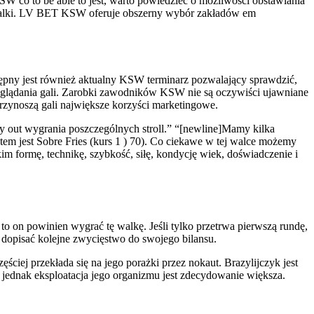
W co to be able to jest, warto powiedzieć o możliwości obstawiania
 walki. LV BET KSW oferuje obszerny wybór zakładów em
ępny jest również aktualny KSW terminarz pozwalający sprawdzić,
s oglądania gali. Zarobki zawodników KSW nie są oczywiści ujawniane
rzynoszą gali największe korzyści marketingowe.
 out wygrania poszczególnych stroll.” “[newline]Mamy kilka
em jest Sobre Fries (kurs 1 ) 70). Co ciekawe w tej walce możemy
m formę, technikę, szybkość, siłę, kondycję wiek, doświadczenie i
 to on powinien wygrać tę walkę. Jeśli tylko przetrwa pierwszą rundę,
dopisać kolejne zwycięstwo do swojego bilansu.
ęściej przekłada się na jego porażki przez nokaut. Brazylijczyk jest
jednak eksploatacja jego organizmu jest zdecydowanie większa.