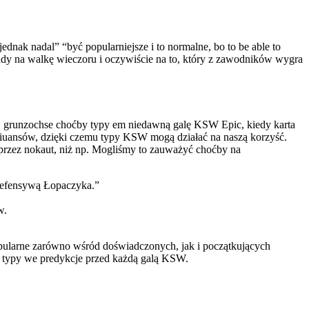
nak nadal” “być popularniejsze i to normalne, bo to be able to
dy na walkę wieczoru i oczywiście na to, który z zawodników wygra
 grunzochse choćby typy em niedawną galę KSW Epic, kiedy karta
niuansów, dzięki czemu typy KSW mogą działać na naszą korzyść.
 przez nokaut, niż np. Mogliśmy to zauważyć choćby na
 defensywą Łopaczyka.”
w.
opularne zarówno wśród doświadczonych, jak i początkujących
 typy we predykcje przed każdą galą KSW.