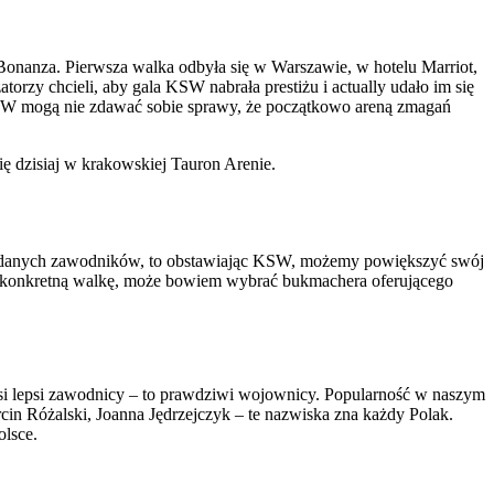
Bonanza. Pierwsza walka odbyła się w Warszawie, w hotelu Marriot,
torzy chcieli, aby gala KSW nabrała prestiżu i actually udało im się
 KSW mogą nie zdawać sobie sprawy, że początkowo areną zmagań
ę dzisiaj w krakowskiej Tauron Arenie.
rmą danych zawodników, to obstawiając KSW, możemy powiększyć swój
ć konkretną walkę, może bowiem wybrać bukmachera oferującego
si lepsi zawodnicy – to prawdziwi wojownicy. Popularność w naszym
 Różalski, Joanna Jędrzejczyk – te nazwiska zna każdy Polak.
olsce.