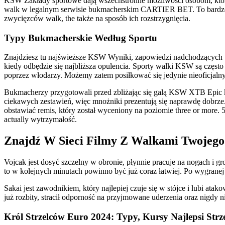
KSW Zakłady sportowe dają wszechstronne możliwości osobom, które 
walk w legalnym serwisie bukmacherskim CARTIER BET. To bardzo p
zwycięzców walk, the także na sposób ich rozstrzygnięcia.
Typy Bukmacherskie Według Sportu
Znajdziesz tu najświeższe KSW Wyniki, zapowiedzi nadchodzących wo
kiedy odbędzie się najbliższa opulencia. Sporty walki KSW są częst
poprzez włodarzy. Możemy zatem posiłkować się jedynie nieoficjaln
Bukmacherzy przygotowali przed zbliżając się galą KSW XTB Epic k
ciekawych zestawień, więc mnożniki prezentują się naprawdę dobrze
obstawiać remis, który został wyceniony na poziomie three or more. 
actually wytrzymałość.
Znajdź W Sieci Filmy Z Walkami Twojego 
Vojcak jest dosyć szczelny w obronie, płynnie pracuje na nogach i gr
to w kolejnych minutach powinno być już coraz łatwiej. Po wygran
Sakai jest zawodnikiem, który najlepiej czuje się w stójce i lubi ata
już rozbity, stracił odporność na przyjmowane uderzenia oraz nigd
Król Strzelców Euro 2024: Typy, Kursy Najlepsi Strz