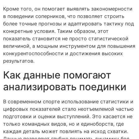
Кроме того, он помогает выявлять закономерности
в поведении соперников, что позволяет строить
более точные прогнозы и адаптировать тактику под
конкретные условия. Таким образом, этот
показатель становится не просто статистической
величиной, а мощным инструментом для повышения
конкурентоспособности и достижения высоких
результатов.
Как данные помогают
анализировать поединки
В современном спорте использование статистики и
цифровых показателей стало неотъемлемой частью
подготовки и оценки выступлений. Это касается не
только командных видов, но и единоборств, где
каждая деталь может повлиять на исход схватки.
Данные позволяют глубже понимать динамику боя,