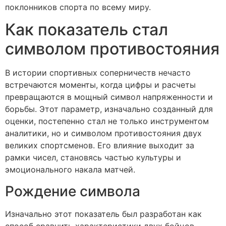
поклонников спорта по всему миру.
Как показатель стал
символом противостояния
В истории спортивных соперничеств нечасто
встречаются моменты, когда цифры и расчеты
превращаются в мощный символ напряженности и
борьбы. Этот параметр, изначально созданный для
оценки, постепенно стал не только инструментом
аналитики, но и символом противостояния двух
великих спортсменов. Его влияние выходит за
рамки чисел, становясь частью культуры и
эмоционального накала матчей.
Рождение символа
Изначально этот показатель был разработан как
способ сравнить характеристики двух бойцов.