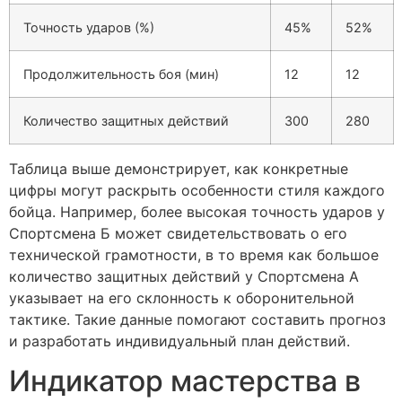
Точность ударов (%)
45%
52%
Продолжительность боя (мин)
12
12
Количество защитных действий
300
280
Таблица выше демонстрирует, как конкретные
цифры могут раскрыть особенности стиля каждого
бойца. Например, более высокая точность ударов у
Спортсмена Б может свидетельствовать о его
технической грамотности, в то время как большое
количество защитных действий у Спортсмена А
указывает на его склонность к оборонительной
тактике. Такие данные помогают составить прогноз
и разработать индивидуальный план действий.
Индикатор мастерства в