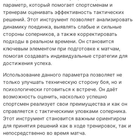
параметр, который помогает спортсменам и
тренерам оценивать эффективность тактических
решений. Этот инструмент позволяет анализировать
динамику поединка, выявлять слабые и сильные
стороны соперников, а также корректировать
подходы в реальном времени. Он становится
ключевым элементом при подготовке к матчам,
помогая создавать индивидуальные стратегии для
достижения успеха.
Использование данного параметра позволяет не
только улучшать техническую сторону боя, но и
психологически готовиться к встрече. Он даёт
возможность оценить, насколько успешно
спортсмен реализует свои преимущества и как он
справляется с тактическими уловками соперника.
Этот инструмент становится важным ориентиром
для принятия решений как в ходе тренировок, так и
непосредственно во время матча.