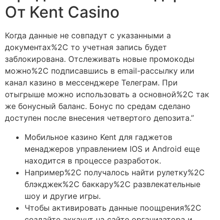
От Kent Casino
Когда данные не совпадут с указанными а
документах%2C то учетная запись будет
заблокирована. Отслеживать новые промокоды
можно%2C подписавшись в email-рассылку или
канал казино в мессенджере Телеграм. При
отыгрыше можно использовать а основной%2C так
же бонусный баланс. Бонус по средам сделано
доступен после внесения четвертого депозита.”
Мобильное казино Kent для гаджетов
менаджеров управлением IOS и Android еще
находится в процессе разработок.
Например%2C получалось найти рулетку%2C
блэкджек%2C баккару%2C развлекательные
шоу и другие игры.
Чтобы активировать данные поощрения%2C
создайте аккаунт на сайте организатора и