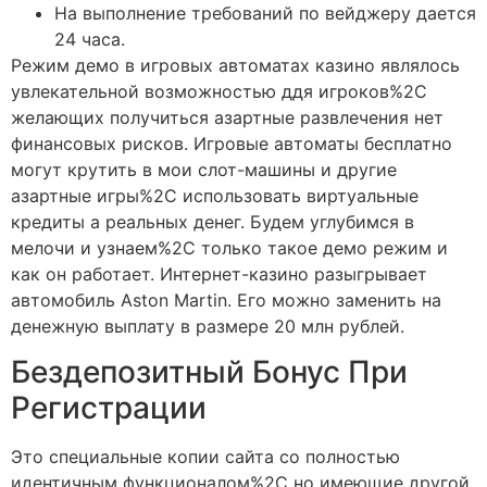
На выполнение требований по вейджеру дается
24 часа.
Режим демо в игровых автоматах казино являлось
увлекательной возможностью ддя игроков%2C
желающих получиться азартные развлечения нет
финансовых рисков. Игровые автоматы бесплатно
могут крутить в мои слот-машины и другие
азартные игры%2C использовать виртуальные
кредиты а реальных денег. Будем углубимся в
мелочи и узнаем%2C только такое демо режим и
как он работает. Интернет-казино разыгрывает
автомобиль Aston Martin. Его можно заменить на
денежную выплату в размере 20 млн рублей.
Бездепозитный Бонус При
Регистрации
Это специальные копии сайта со полностью
идентичным функционалом%2C но имеющие другой