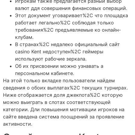
Игрокам также предлагается разный выбор
валют ддя совершения финансовых операций.
Этот документ уговаривает%2C что площадка
работает легально%2C соблюдая только
требования%2C предъявляемые ко онлайн-
клубам.
В странах%2C недалеко официальный сайт
casino Kent недоступен%2C геймеры
используют рабочие зеркала.
Об их присвоении можно узнавать а
персональном кабинете.
На этой только вкладке пользователи найдем
сведения о обоих выплатах%2C текущих турнирах.
Ниже отображается доля джекпота%2C которую
можно выиграть в слотах соответствующей
категории. Дли повышения мотивации игроков на
сайте введена система поощрений за проявление
активности.