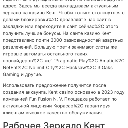
адрес. Здесь мы всегда выкладываем актуальным
зеркало на казино Кент. Чтобы только столкнуться с
делами блокировки%2C добавляйте нас сайт в
закладки или переходите в сайт сейчас%2C этого
получить лучшие бонусы. На сайте казино Кент
представлено почти 3000 разновидностей азартных
развлечений. Большую трети занимают слоты же
игровые автоматы остального таких
провайдеров%2C же” “Pragmatic Play%2C Amatic%2C
NetEnt%2C Nolimit City%2C Hacksaw%2C 3 Oaks
Gaming и другие.
Использовать предложение получится после
создания аккаунта. Kent casino основано а 2023 году
компанией Fun Fusion N. V. Площадка работает по
актуальной лицензии Кюрасао%2C гарантируя
клиентам высокое качество обслуживания.
Рабочее Зеркало Кент