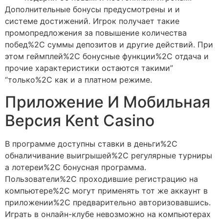
Дополнительные бонусы предусмотрены и и
системе достижений. Игрок получает такие
промопредложения за повышение количества
побед%2C суммы депозитов и другие действий. При
этом геймплей%2C бонусные функции%2C отдача и
прочие характеристики остаются такими”
“только%2C как и а платном режиме.
Приложение И Мобильная
Версия Kent Casino
В программе доступны ставки в деньги%2C
обналичивание выигрышей%2C регулярные турниры
а лотереи%2C бонусная программа.
Пользователи%2C проходившие регистрацию на
компьютере%2C могут применять тот же аккаунт в
приложении%2C предварительно авторизовавшись.
Играть в онлайн-клубе невозможно на компьютерах