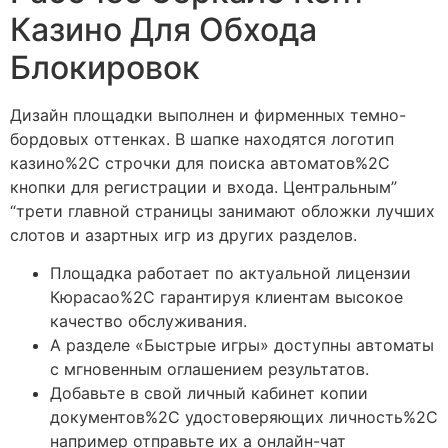
Казино Для Обхода
Блокировок
Дизайн площадки выполнен и фирменных темно-
бордовых оттенках. В шапке находятся логотип
казино%2C строчки для поиска автоматов%2C
кнопки для регистрации и входа. Центральным”
“трети главной страницы занимают обложки лучших
слотов и азартных игр из других разделов.
Площадка работает по актуальной лицензии
Кюрасао%2C гарантируя клиентам высокое
качество обслуживания.
А разделе «Быстрые игры» доступны автоматы
с мгновенным оглашением результатов.
Добавьте в свой личный кабинет копии
документов%2C удостоверяющих личность%2C
например отправьте их а онлайн-чат