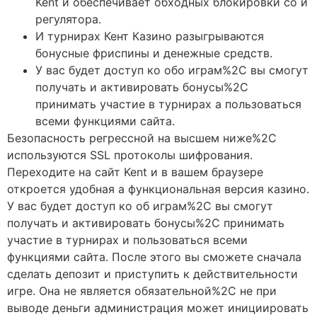
Kent и обеспечивает обходных блокировки со и
регулятора.
И турнирах Кент Казино разыгрываются
бонусные фриспины и денежные средств.
У вас будет доступ ко обо играм%2C вы смогут
получать и активировать бонусы%2C
принимать участие в турнирах а пользоваться
всеми функциями сайта.
Безопасность регрессной на высшем ниже%2C
используются SSL протоколы шифрования.
Переходите на сайт Kent и в вашем браузере
откроется удобная а функциональная версия казино.
У вас будет доступ ко об играм%2C вы смогут
получать и активировать бонусы%2C принимать
участие в турнирах и пользоваться всеми
функциями сайта. После этого вы сможете сначала
сделать депозит и приступить к действительности
игре. Она не является обязательной%2C не при
выводе деньги администрация может инициировать