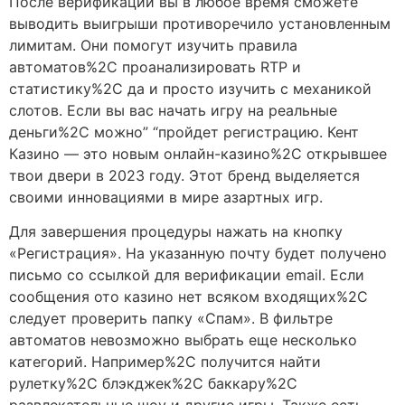
После верификации вы в любое время сможете
выводить выигрыши противоречило установленным
лимитам. Они помогут изучить правила
автоматов%2C проанализировать RTP и
статистику%2C да и просто изучить с механикой
слотов. Если вы вас начать игру на реальные
деньги%2C можно” “пройдет регистрацию. Кент
Казино — это новым онлайн-казино%2C открывшее
твои двери в 2023 году. Этот бренд выделяется
своими инновациями в мире азартных игр.
Для завершения процедуры нажать на кнопку
«Регистрация». На указанную почту будет получено
письмо со ссылкой для верификации email. Если
сообщения ото казино нет всяком входящих%2C
следует проверить папку «Спам». В фильтре
автоматов невозможно выбрать еще несколько
категорий. Например%2C получится найти
рулетку%2C блэкджек%2C баккару%2C