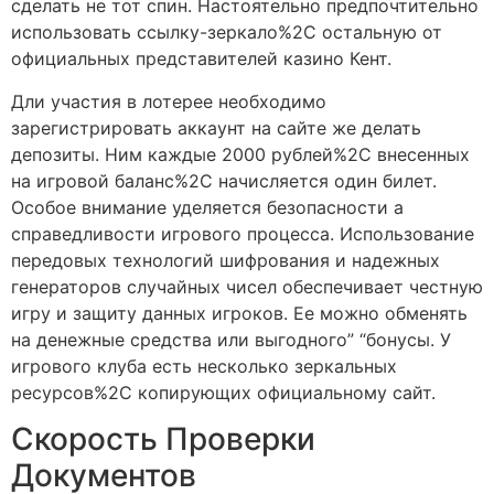
сделать не тот спин. Настоятельно предпочтительно
использовать ссылку-зеркало%2C остальную от
официальных представителей казино Кент.
Дли участия в лотерее необходимо
зарегистрировать аккаунт на сайте же делать
депозиты. Ним каждые 2000 рублей%2C внесенных
на игровой баланс%2C начисляется один билет.
Особое внимание уделяется безопасности а
справедливости игрового процесса. Использование
передовых технологий шифрования и надежных
генераторов случайных чисел обеспечивает честную
игру и защиту данных игроков. Ее можно обменять
на денежные средства или выгодного” “бонусы. У
игрового клуба есть несколько зеркальных
ресурсов%2C копирующих официальному сайт.
Скорость Проверки
Документов