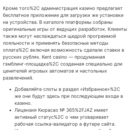
Кроме того%2C администрация казино предлагает
бесплатное приложение для загрузки же установки
на устройства. В каталоге платформы собраны
оригинальные игры от ведущих разработок. Клиенты
также могут наслаждаться щедрой программой
лояльности и применять безопасные методы
оплата%2C включая возможность сделали ставки в
русских рублях. Kent casino — продуманная
гэмблинг-площадка%2C созданная специально дли
ценителей игровых автоматов и настольных
развлечений.
Добавляйте слоты в раздел «Избранное»%2C
же они будут здесь при последующем входе в
казино.
Лицензия Кюрасао № 365%2FJAZ имеет
активный статус%2C о чем уговаривает
рабочая ссылка-валидатор а футере сайта.