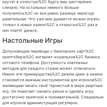
крутят в холостую%2C будто ему шестеренки
слизало. На остальных немного больше
получилось%2C но все равно разница чересчур
разительная. Что уже мне думается можно играть
только а новых казино%2C а открытых%2C раз в
них платят деньги.
Настольные Игры
Допускающие переводы с банковских карт%2C
криптобирж%2C интернет-кошельков%2C баланса
сотового телефона. Доступность платежных
методов для каждого стране может отличаться.
Имело эти преимущества%2C режим демо в казино
становится важным инструментом для игроков%2C
желающим начать свой тернистый в мире азартных
игр. Он помогает снизить риски и сделать игру
достаточно приятной и познавательной. Специально
для игроков администрация регулярно