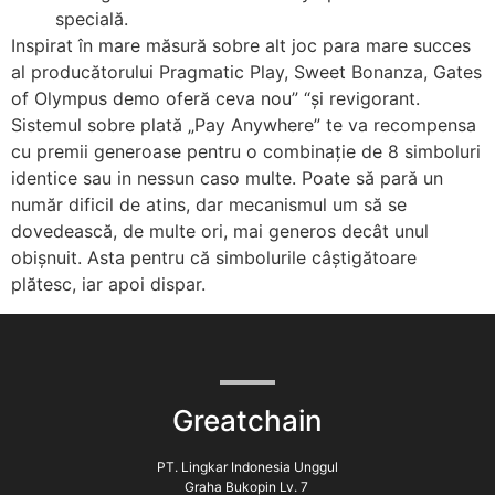
specială.
Inspirat în mare măsură sobre alt joc para mare succes
al producătorului Pragmatic Play, Sweet Bonanza, Gates
of Olympus demo oferă ceva nou” “și revigorant.
Sistemul sobre plată „Pay Anywhere” te va recompensa
cu premii generoase pentru o combinație de 8 simboluri
identice sau in nessun caso multe. Poate să pară un
număr dificil de atins, dar mecanismul um să se
dovedească, de multe ori, mai generos decât unul
obișnuit. Asta pentru că simbolurile câștigătoare
plătesc, iar apoi dispar.
Greatchain
PT. Lingkar Indonesia Unggul
Graha Bukopin Lv. 7