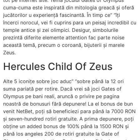
cuma-cuma este inspirată din mitologia greacă și oferă
jucătorilor u experiență fascinantă. În timp ce” “îți
încerci norocul, vei fi cuprins para un peisaj incredibil cu
temple antice și zei olimpici. Desigur, simbolurile
prezintă diferite elemente attention fac parte noise
această temă, precum o coroană, bijuterii și marele
Zeus.
Hercules Child Of Zeus
Alte 5 iconițe sobre joc aduc” “sobre până la 12 ori
suma pariată per rotire. Dacă vrei să joci Gates of
Olympus pe bani reali, aruncă o privire pe pagina
noastră de bonusuri fără depunere! La el bonus de bun
venit NetBet, poți să beneficiezi para până la 7000 RON
și seven-hundred rotiri gratuite. A prima depunere, poți
obține un added bonus de 100% până la 1500 RON și
până los angeles 200 de rotiri gratuite la Gate of