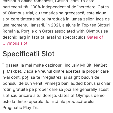
cazinouri online romanesti, Casino. com. ro este
partenerul tău 100% independent și de încredere. Gates
of Olympus trial, cu tematica sa grecească, este algun
slot care țintește să te introducă în lumea zeilor. Încă de
una momentul lansării, în 2021, a ajuns în Top ten Sloturi
România. Porțile din Gates associated with Olympus se
deschid larg în fața ta, arătând spectaculos
Gates of
Olympus slot
.
Specificatii Slot
Îl găsești la mai multe cazinouri, inclusiv Mr Bit, NetBet
și Maxbet. Dacă e vreunul dintre acestea la proper care
n-ai cont, poți să te înregistrezi și să ght bucuri de
bonusul de bun venit. Primești bani added bonus și chiar
rotiri gratuite pe proper care să joci are generally acest
slot sau oricare altul dorești. Gates of Olympus demo
este la dintre operele de artă ale producătorului
Pragmatic Play Trial.