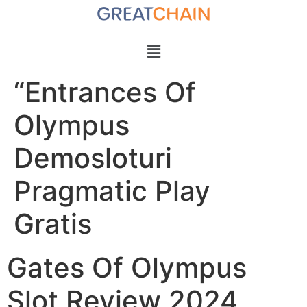
“Entrances Of
Olympus
Demosloturi
Pragmatic Play
Gratis
Gates Of Olympus
Slot Review 2024