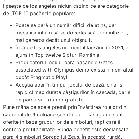
lipsește de los angeles niciun cazino ce are categorie
de „TOP 10 păcănele populare”.
Poate să pară un număr dificil de atins, dar
mecanismul um să se dovedească, de multe ori,
mai generos decât unul obișnuit.
Încă de los angeles momentul lansării, în 2021, a
ajuns în Top twelve Sloturi România.
Producătorul jocului para păcănele Gates
associated with Olympus demo exista nimeni altul
decât Pragmatic Play!
Aceștia apar în timpul jocului de bază, chiar și
rapid climax durata câștigurilor în cascadă, dar și
pe parcursul rotirilor gratuite.
Pune mâna pe acele premii prin învârtirea rolelor din
cadranul de 6 coloane și 5 rânduri. Câștigurile sunt
oferite în baza grupurilor de simboluri, fapt care îi
conferă profitabilitate. Runda benefit este declanșată
para 4 simboluri Spread lui Zeus. În această rundă,