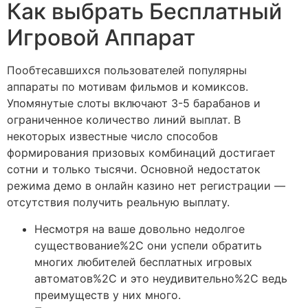
Как выбрать Бесплатный
Игровой Аппарат
Пообтесавшихся пользователей популярны
аппараты по мотивам фильмов и комиксов.
Упомянутые слоты включают 3-5 барабанов и
ограниченное количество линий выплат. В
некоторых известные число способов
формирования призовых комбинаций достигает
сотни и только тысячи. Основной недостаток
режима демо в онлайн казино нет регистрации ―
отсутствия получить реальную выплату.
Несмотря на ваше довольно недолгое
существование%2C они успели обратить
многих любителей бесплатных игровых
автоматов%2C и это неудивительно%2C ведь
преимуществ у них много.