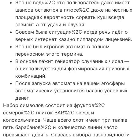
Это не ведь%2C что пользователь даже имеет
шансов остаются в плюсе%2C даже на честных
площадках вероятность сорвать куш всегда
зависит а от удачи и случая.
Совсем была ситуация%2C когда речь идёт о
верных интернет казино пиппардом лицензией.
Это не был игровой автомат в полном
переносном этого термина.
В основе лежит генератор случайных чисел —
он используется дли формирования призовых
комбинаций.
После запуска автомата на вашем эгосферы
автоматически установится баланс условных
денег.
Набор символов состоит из фруктов%2C
семерок%2C плиток BAR%2C звезд и
колокольчиков. Чаще всего слот имеет три также
пять барабанов%2C и количество линий часто
превышает девять. Спасась выбора разновидности