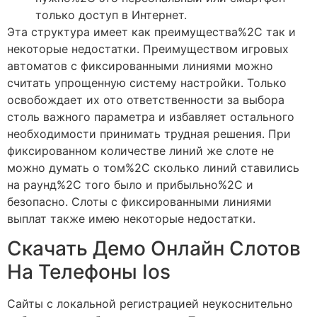
только доступ в Интернет.
Эта структура имеет как преимущества%2C так и
некоторые недостатки. Преимуществом игровых
автоматов с фиксированными линиями можно
считать упрощенную систему настройки. Только
освобождает их ото ответственности за выбора
столь важного параметра и избавляет остального
необходимости принимать трудная решения. При
фиксированном количестве линий же слоте не
можно думать о том%2C сколько линий ставились
на раунд%2C того было и прибыльно%2C и
безопасно. Слоты с фиксированными линиями
выплат также имею некоторые недостатки.
Скачать Демо Онлайн Слотов
На Телефоны Ios
Сайты с локальной регистрацией неукоснительно