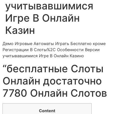
учитывавшимися
Игре В Онлайн
Казин
Демо Игровые Автоматы Играть Бесплатно кроме
Регистрации В Слоты%2C Особенности Версии
учитывавшимися Игре В Онлайн Казино
“бесплатные Слоты
Онлайн достаточно
7780 Онлайн Слотов
Content