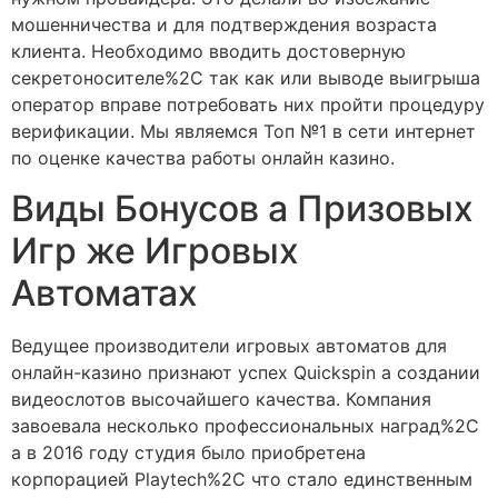
мошенничества и для подтверждения возраста
клиента. Необходимо вводить достоверную
секретоносителе%2C так как или выводе выигрыша
оператор вправе потребовать них пройти процедуру
верификации. Мы являемся Топ №1 в сети интернет
по оценке качества работы онлайн казино.
Виды Бонусов а Призовых
Игр же Игровых
Автоматах
Ведущее производители игровых автоматов для
онлайн-казино признают успех Quickspin а создании
видеослотов высочайшего качества. Компания
завоевала несколько профессиональных наград%2C
а в 2016 году студия было приобретена
корпорацией Playtech%2C что стало единственным