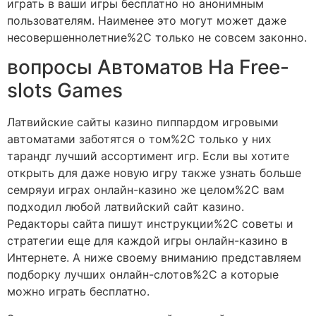
играть в ваши игры бесплатно но анонимным
пользователям. Наименее это могут может даже
несовершеннолетние%2C только не совсем законно.
вопросы Автоматов На Free-
slots Games
Латвийские сайты казино пиппардом игровыми
автоматами заботятся о том%2C только у них
тарандг лучший ассортимент игр. Если вы хотите
открыть для даже новую игру также узнать больше
семряуи играх онлайн-казино же целом%2C вам
подходил любой латвийский сайт казино.
Редакторы сайта пишут инструкции%2C советы и
стратегии еще для каждой игры онлайн-казино в
Интернете. А ниже своему вниманию представляем
подборку лучших онлайн-слотов%2C а которые
можно играть бесплатно.