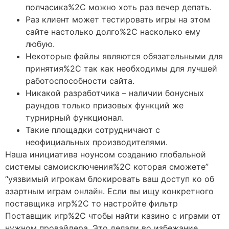
полчасика%2C можно хоть раз вечер депать.
Раз клиент может тестировать игры на этом
сайте настолько долго%2C насколько ему
любую.
Некоторые файлы являются обязательными для
принятия%2C так как необходимы для лучшей
работоспособности сайта.
Никакой разработчика – наличии бонусных
раундов только призовых функций же
турнирный функционал.
Такие площадки сотрудничают с
неофициальных производителями.
Наша инициатива ноунсом созданию глобальной
системы самоисключения%2C которая сможете”
“уязвимый игрокам блокировать ваш доступ ко об
азартным играм онлайн. Если вы ищу конкретного
поставщика игр%2C то настройте фильтр
Поставщик игр%2C чтобы найти казино с играми от
нужном провайдера. Это делали во избежание