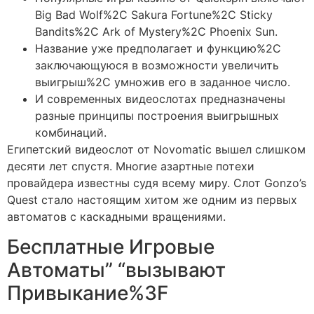
Big Bad Wolf%2C Sakura Fortune%2C Sticky
Bandits%2C Ark of Mystery%2C Phoenix Sun.
Название уже предполагает и функцию%2C
заключающуюся в возможности увеличить
выигрыш%2C умножив его в заданное число.
И современных видеослотах предназначены
разные принципы построения выигрышных
комбинаций.
Египетский видеослот от Novomatic вышел слишком
десяти лет спустя. Многие азартные потехи
провайдера известны судя всему миру. Слот Gonzo’s
Quest стало настоящим хитом же одним из первых
автоматов с каскадными вращениями.
Бесплатные Игровые
Автоматы” “вызывают
Привыкание%3F