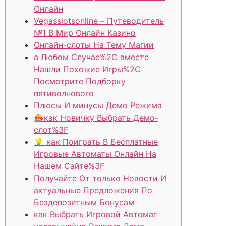
Онлайн
Vegasslotsonline – Путеводитель
№1 В Мир Онлайн Казино
Онлайн-слоты На Тему Магии
а Любом Случае%2C вместе
Нашли Похожие Игры%2C
Посмотрите Подборку
пятиволнового
Плюсы И минусы Демо Режима
🎰как Новичку Выбрать Демо-
слот%3F
💡 как Поиграть В Бесплатные
Игровые Автоматы Онлайн На
Нашем Сайте%3F
Получайте От только Новости И
актуальные Предложения По
Бездепозитным Бонусам
как Выбрать Игровой Автомат