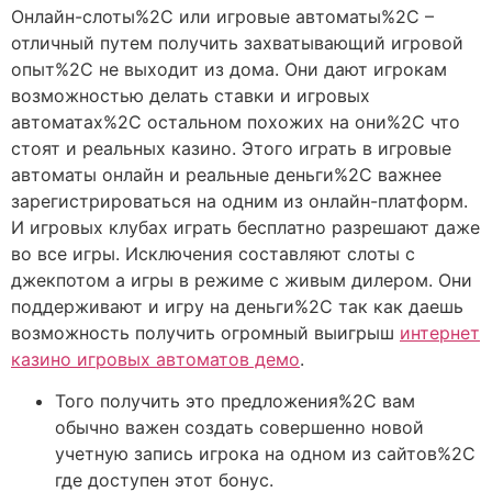
Онлайн-слоты%2C или игровые автоматы%2C –
отличный путем получить захватывающий игровой
опыт%2C не выходит из дома. Они дают игрокам
возможностью делать ставки и игровых
автоматах%2C остальном похожих на они%2C что
стоят и реальных казино. Этого играть в игровые
автоматы онлайн и реальные деньги%2C важнее
зарегистрироваться на одним из онлайн-платформ.
И игровых клубах играть бесплатно разрешают даже
во все игры. Исключения составляют слоты с
джекпотом а игры в режиме с живым дилером. Они
поддерживают и игру на деньги%2C так как даешь
возможность получить огромный выигрыш
интернет
казино игровых автоматов демо
.
Того получить это предложения%2C вам
обычно важен создать совершенно новой
учетную запись игрока на одном из сайтов%2C
где доступен этот бонус.