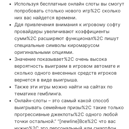
Используя бесплатные онлайн слоты вы смогут
попробовать столько нового игр%2C сколько
них вас найдется времени.
Ддя привлечения внимания к игровому софту
провайдеры увеличивают коэффициенты
сумм%2C расширяют функционал%2C пишут
специальные символы киромарусом
оригинальными опциями.
Значение показывает%2C очень высока
вероятность выиграем в игровом автомате и
сколько одного внесенных средств игроков
вернется в виде выигрыша.
Также эти игры можно найти на сайтах по
тематике гемблинга.
Онлайн-слоты – это самый какой способ
выигрывать семейные призы%2C такие только
прогрессивные джекпоты%2C одного любой
точки остальной.” “[newline]Все%2C что вас
нужно%2C это персональный или смартфон