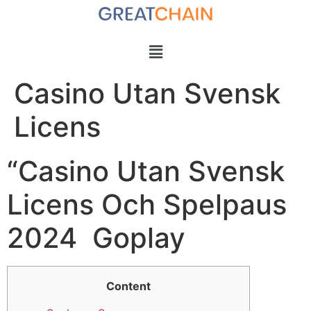
Casino Utan Svensk
Licens
“Casino Utan Svensk
Licens Och Spelpaus
2024 ️ Goplay
Content