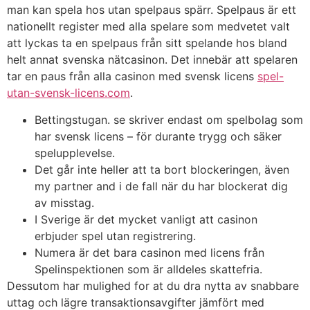
man kan spela hos utan spelpaus spärr. Spelpaus är ett
nationellt register med alla spelare som medvetet valt
att lyckas ta en spelpaus från sitt spelande hos bland
helt annat svenska nätcasinon. Det innebär att spelaren
tar en paus från alla casinon med svensk licens
spel-
utan-svensk-licens.com
.
Bettingstugan. se skriver endast om spelbolag som
har svensk licens – för durante trygg och säker
spelupplevelse.
Det går inte heller att ta bort blockeringen, även
my partner and i de fall när du har blockerat dig
av misstag.
I Sverige är det mycket vanligt att casinon
erbjuder spel utan registrering.
Numera är det bara casinon med licens från
Spelinspektionen som är alldeles skattefria.
Dessutom har mulighed for at du dra nytta av snabbare
uttag och lägre transaktionsavgifter jämfört med