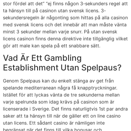
stor fördel att det” “ej finns någon 3-sekunders regel att
ta hänsyn till på casinon utan svensk licens. 3-
sekundersregeln är någonting som hittas på alla casinon
med svensk licens och det innebär att man måste vänta
minst 3 sekunder mellan varje snurr. På utan svensk
licens casinon finns denna direktive inte tillgänglig vilket
gör att male kan spela på ett snabbare sätt.
Vad Är Ett Gambling
Establishment Utan Spelpaus?
Genom Spelpaus kan du enkelt stänga av get från
spelande mediterranean några få knapptryckningar.
Istället för att lyckas vänta de tre sekunderna mellan
varje spelrunda som idag krävs på casinon som är
licenserade i Sverige. Det finns naturligtvis 1st par andra
saker att ta hänsyn till när de gäller ett on line casino
utan licens. Ett sådant casino är nämligen inte
begränsat när det finns till vilka bonusar och