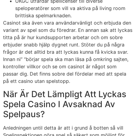
UKGC utfärdar spellicenser till diverse
speloperatörer som vill va aktiva på living room
brittiska spelmarknaden.
Casinot ska även vara användarvänligt och erbjuda den
variant av spel som du föredrar. En annan sak att lyckas
titta på är hur kundsupporten arbetar och om sobre
erbjuder snabb hjälp dygnet runt. Stöter du på några
frågor är det alltid bra att lyckas kunna få kvicka svar.
Innan ni” “börjar spela ska man läsa på omkring sajten,
kontroller villkor och se om casinot är något som
passar dig. Det finns sobre del fördelar med att spela
på ett casino utan spelstopp.
När Är Det Lämpligt Att Lyckas
Spela Casino I Avsaknad Av
Spelpaus?
Anledningen until detta är att i grund å botten så vill
Spelinspektionen göra spel så säkert som möjligt för