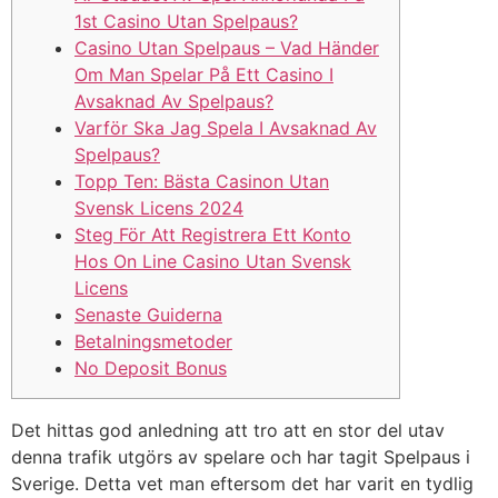
1st Casino Utan Spelpaus?
Casino Utan Spelpaus – Vad Händer
Om Man Spelar På Ett Casino I
Avsaknad Av Spelpaus?
Varför Ska Jag Spela I Avsaknad Av
Spelpaus?
Topp Ten: Bästa Casinon Utan
Svensk Licens 2024
Steg För Att Registrera Ett Konto
Hos On Line Casino Utan Svensk
Licens
Senaste Guiderna
Betalningsmetoder
No Deposit Bonus
Det hittas god anledning att tro att en stor del utav
denna trafik utgörs av spelare och har tagit Spelpaus i
Sverige. Detta vet man eftersom det har varit en tydlig