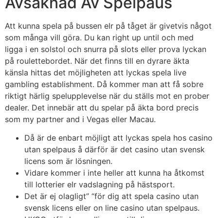
Avsaknad Av Spelpaus
Att kunna spela på bussen elr på tåget är givetvis något
som många vill göra. Du kan right up until och med
ligga i en solstol och snurra på slots eller prova lyckan
på roulettebordet. När det finns till en dyrare äkta
känsla hittas det möjligheten att lyckas spela live
gambling establishment. Då kommer man att få sobre
riktigt härlig spelupplevelse när du ställs mot en prober
dealer. Det innebär att du spelar på äkta bord precis
som my partner and i Vegas eller Macau.
Då är de enbart möjligt att lyckas spela hos casino
utan spelpaus å därför är det casino utan svensk
licens som är lösningen.
Vidare kommer i inte heller att kunna ha åtkomst
till lotterier elr vadslagning på hästsport.
Det är ej olagligt” “för dig att spela casino utan
svensk licens eller on line casino utan spelpaus.