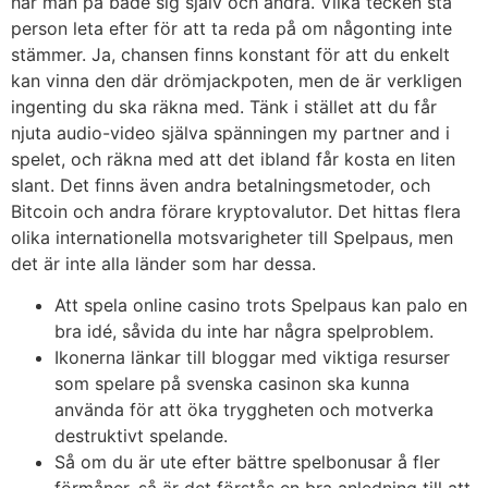
har man på både sig själv och andra. Vilka tecken sta
person leta efter för att ta reda på om någonting inte
stämmer. Ja, chansen finns konstant för att du enkelt
kan vinna den där drömjackpoten, men de är verkligen
ingenting du ska räkna med. Tänk i stället att du får
njuta audio-video själva spänningen my partner and i
spelet, och räkna med att det ibland får kosta en liten
slant. Det finns även andra betalningsmetoder, och
Bitcoin och andra förare kryptovalutor. Det hittas flera
olika internationella motsvarigheter till Spelpaus, men
det är inte alla länder som har dessa.
Att spela online casino trots Spelpaus kan palo en
bra idé, såvida du inte har några spelproblem.
Ikonerna länkar till bloggar med viktiga resurser
som spelare på svenska casinon ska kunna
använda för att öka tryggheten och motverka
destruktivt spelande.
Så om du är ute efter bättre spelbonusar å fler