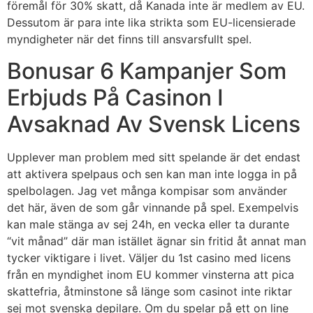
föremål för 30% skatt, då Kanada inte är medlem av EU.
Dessutom är para inte lika strikta som EU-licensierade
myndigheter när det finns till ansvarsfullt spel.
Bonusar 6 Kampanjer Som
Erbjuds På Casinon I
Avsaknad Av Svensk Licens
Upplever man problem med sitt spelande är det endast
att aktivera spelpaus och sen kan man inte logga in på
spelbolagen. Jag vet många kompisar som använder
det här, även de som går vinnande på spel. Exempelvis
kan male stänga av sej 24h, en vecka eller ta durante
“vit månad” där man istället ägnar sin fritid åt annat man
tycker viktigare i livet. Väljer du 1st casino med licens
från en myndighet inom EU kommer vinsterna att pica
skattefria, åtminstone så länge som casinot inte riktar
sej mot svenska depilare. Om du spelar på ett on line