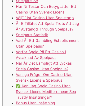
Spelpaus Se
Hur Ni Testar Och Betygsätter Ett
Casino Utan Svensk Licens
Välj” “1st Casino Utan Spelstopp
Är E Tillåtet Att Spela Trots Att Jag
Är Avstängd Through Spelpaus?
Spelpaus Statistik
Vad Är Ett Gambling Establishment
Utan Spelpaus?
Varför Spela På Ett Casino I
Avsaknad Av Spelpaus
När Är Det Lämpligt Att Lyckas
Spela Casino Utan Spelpaus?
Vanliga Frågor Om Casino Utan
Svensk Licens & Spelpaus
✅ Kan Jag Spela Casino Utan
Svensk Licens Mediterranean Sea
Trustly Insättningar?
Bonus Utan Insättning