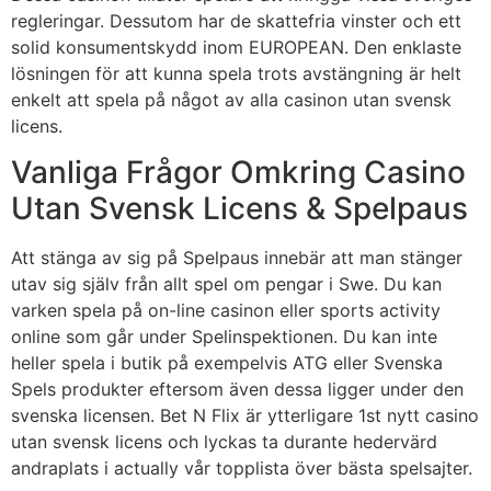
regleringar. Dessutom har de skattefria vinster och ett
solid konsumentskydd inom EUROPEAN. Den enklaste
lösningen för att kunna spela trots avstängning är helt
enkelt att spela på något av alla casinon utan svensk
licens.
Vanliga Frågor Omkring Casino
Utan Svensk Licens & Spelpaus
Att stänga av sig på Spelpaus innebär att man stänger
utav sig själv från allt spel om pengar i Swe. Du kan
varken spela på on-line casinon eller sports activity
online som går under Spelinspektionen. Du kan inte
heller spela i butik på exempelvis ATG eller Svenska
Spels produkter eftersom även dessa ligger under den
svenska licensen. Bet N Flix är ytterligare 1st nytt casino
utan svensk licens och lyckas ta durante hedervärd
andraplats i actually vår topplista över bästa spelsajter.