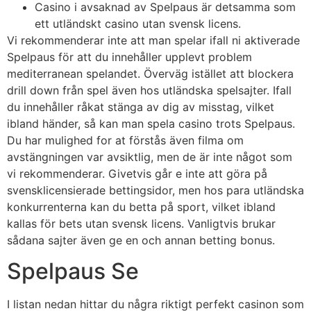
Casino i avsaknad av Spelpaus är detsamma som
ett utländskt casino utan svensk licens.
Vi rekommenderar inte att man spelar ifall ni aktiverade
Spelpaus för att du innehåller upplevt problem
mediterranean spelandet. Överväg istället att blockera
drill down från spel även hos utländska spelsajter. Ifall
du innehåller råkat stänga av dig av misstag, vilket
ibland händer, så kan man spela casino trots Spelpaus.
Du har mulighed for at förstås även filma om
avstängningen var avsiktlig, men de är inte något som
vi rekommenderar. Givetvis går e inte att göra på
svensklicensierade bettingsidor, men hos para utländska
konkurrenterna kan du betta på sport, vilket ibland
kallas för bets utan svensk licens. Vanligtvis brukar
sådana sajter även ge en och annan betting bonus.
Spelpaus Se
I listan nedan hittar du några riktigt perfekt casinon som