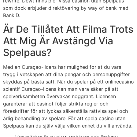
rewrite. Dewt finns pier vissa casinon utan Spelpaus
som dock erbjuder direktövering by way of bank med
BankID.
Är De Tillåtet Att Filma Trots
Att Mig Är Avstängd Via
Spelpaus?
Med en Curaçao-licens har mulighed for at du vara
trygg i vetskapen att dina pengar och personuppgifter
skyddas på bästa sätt. När du spelar på ett onlinecasino
scientif Curaçao-licens kan man vara säker på att
spelverksamheten övervakas noggrant. Licensen
garanterar att casinot följer strikta regler och
föreskrifter för att lyckas säkerställa rättvisa spel och
ärlig behandling av spelare. För att spela casino utan
Spelpaus kan du själv välja vilken enhet du vill använda.