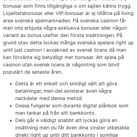
bonusar som finns tillgängliga o om sajten känns trygg.
Lojalitetsbonusar eller VIP-bonusar är ej tillåtna på living
area svenska spelmarknaden. På svenska casinon får
man inte erbjuda några exklusiva bonusar eller någon
variant av bonus utefter den första insättningen. På
grund utav detta lockas många svenska spelare right up
until just casinon i avsaknad av svensk licens då man
kan förvänta sig betydligt mer bonusar. Att spela på
casinon utan svensk licens är någonting som blivit
populärt de senaste åren.
Detta är ett enkelt och smidigt sätt att göra
betalningar, men det existerar även några
nackdelar med denna metod.
Dessa fungerar som durante digital plånbok som
man tankar på från sitt bankkonto.
Dels går e väldigt snabbt att lyckas göra en
insättning men du får även dina vinster utbetalda
direkt right up until ditt bankkonto i somliga