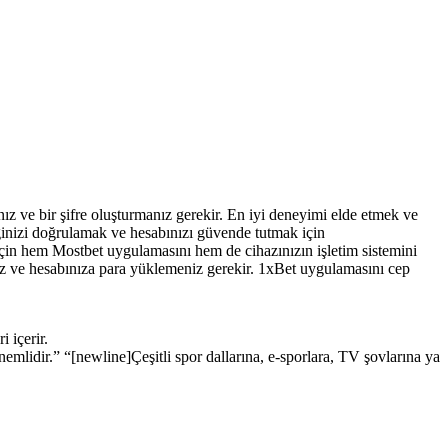
nız ve bir şifre oluşturmanız gerekir. En iyi deneyimi elde etmek ve
ğinizi doğrulamak ve hesabınızı güvende tutmak için
için hem Mostbet uygulamasını hem de cihazınızın işletim sistemini
nız ve hesabınıza para yüklemeniz gerekir. 1хBet uygulamasını cep
 içerir.
mlidir.” “[newline]Çeşitli spor dallarına, e-sporlara, TV şovlarına ya