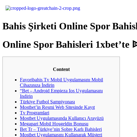
Bahis Şirketi Online Spor Bahis
Online Spor Bahisleri 1xbet’te 
Content
Favoribahis Tv Mobil Uygulamasını Mobil
Cihazınıza İndirin
“Bet – Android Empieza Ios Uygulamasını
Indirin
Türkiye Futbol Şampiyonası
Mostbet’in Resmi Web Sitesinde Kayıt
Tv Programlari
Mostbet Uygulamasında Kullanıcı Arayüzü
Megapari Mobil Hoşgeldin Bonusu
Bet Tr – Türkiye’nin Sobre Karlı Bahisleri
Mostbet Uygulamasını Kullanarak Müşteri