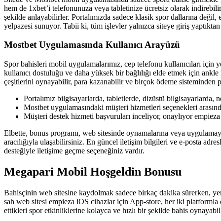
hem de 1xbet’i telefonunuza veya tabletinize ücretsiz olarak indirebilir
şekilde anlayabilirler. Portalımızda sadece klasik spor dallarına değil,
yelpazesi sunuyor. Tabii ki, tüm işlevler yalnızca siteye giriş yaptıkta
Mostbet Uygulamasında Kullanıcı Arayüzü
Spor bahisleri mobil uygulamalarımız, cep telefonu kullanıcıları için
kullanıcı dostuluğu ve daha yüksek bir bağlılığı elde etmek için ankle r
çeşitlerini oynayabilir, para kazanabilir ve birçok ödeme sisteminden p
Portalımız bilgisayarlarda, tabletlerde, dizüstü bilgisayarlarda, n
Mostbet uygulamasındaki müşteri hizmetleri seçenekleri arasınd
Müşteri destek hizmeti başvuruları inceliyor, onaylıyor empieza 
Elbette, bonus programı, web sitesinde oynamalarına veya uygulamayı k
aracılığıyla ulaşabilirsiniz. En güncel iletişim bilgileri ve e-posta adr
desteğiyle iletişime geçme seçeneğiniz vardır.
Megapari Mobil Hoşgeldin Bonusu
Bahisçinin web sitesine kaydolmak sadece birkaç dakika sürerken, yeni
sah web sitesi empieza iOS cihazlar için App-store, her iki platformla
ettikleri spor etkinliklerine kolayca ve hızlı bir şekilde bahis oynayabi