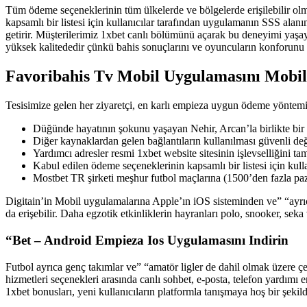
Tüm ödeme seçeneklerinin tüm ülkelerde ve bölgelerde erişilebilir olm
kapsamlı bir listesi için kullanıcılar tarafından uygulamanın SSS al
getirir. Müşterilerimiz 1xbet canlı bölümünü açarak bu deneyimi yaşayab
yüksek kalitededir çünkü bahis sonuçlarını ve oyuncuların konforunu 
Favoribahis Tv Mobil Uygulamasını Mobil 
Tesisimize gelen her ziyaretçi, en karlı empieza uygun ödeme yöntemin
Düğünde hayatının şokunu yaşayan Nehir, Arcan’la birlikte bi
Diğer kaynaklardan gelen bağlantıların kullanılması güvenli deği
Yardımcı adresler resmi 1xbet website sitesinin işlevselliğini 
Kabul edilen ödeme seçeneklerinin kapsamlı bir listesi için kul
Mostbet TR şirketi meşhur futbol maçlarına (1500’den fazla pazar
Digitain’in Mobil uygulamalarına Apple’ın iOS sisteminden ve” “ayrıca 
da erişebilir. Daha egzotik etkinliklerin hayranları polo, snooker, seka v
“Bet – Android Empieza Ios Uygulamasını Indirin
Futbol ayrıca genç takımlar ve” “amatör ligler de dahil olmak üzere çe
hizmetleri seçenekleri arasında canlı sohbet, e-posta, telefon yardım
1xbet bonusları, yeni kullanıcıların platformla tanışmaya hoş bir şeki