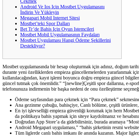
Çekmek
Android Ve Ios Için Mostbet Uygulamasını
İndirin Ve Yükleyin
Megapari Mobil Internet Sitesi
Mostbet’teki Spor Dalları
Bet Tr’de Bahis Için Oyun Istemcileri
Mostbet Mobil Uygulamasının Faydaları
Mostbet Uygulaması Hangi Ödeme Şekillerini
Destekliyor?
Mostbet uygulamasında bir hesap oluşturmak için adınız, doğum tarihiniz
durante yeni özelliklerden empieza güncellemelerden yararlanmak içi
kullanılacağından, kayıt işlemi boyunca doğru empieza güncel bilgiler
güncel tutmak çok önemlidir.” “[newline]Çeşitli spor dallarına, e-sp
telefonunuza indirmenin bir başka nedeni de onu özelleştirme seçeneğidi
Ödeme sayfasından para çekmek için “Para çekmek” sekmesine gi
Ana gezinme çubuğu, bahisçiye, Canlı bölüme, çeşitli ürünler
En iyi işlevselliği empieza güvenliği korumak için hem Mostbet 
da politikaya bahis yapmak için siteye kaydolmanız ve hesabını
Doğrudan App Store’a da gidebilirsiniz, burada aramaya “Most
Android Megapari uygulaması,” “bahis şirketinin resmi website si
Tüm liglerde canlı bahis imkanı ile anında kazanın. Major ligle