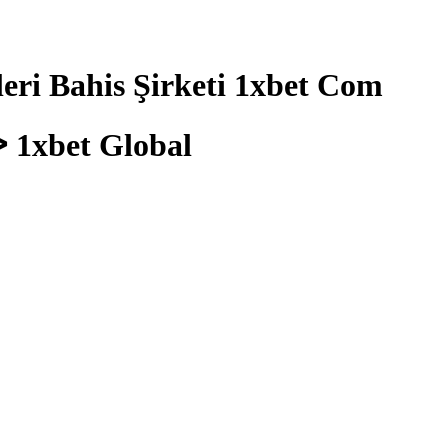
leri Bahis Şirketi 1xbet Com
ᐉ 1xbet Global