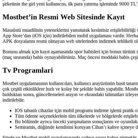
şirketinin the girl yeni kullanıcısı, ilk para yatırma işleminde 9000 T
Mostbet’in Resmi Web Sitesinde Kayıt
Masaüstü muadilinin yeteneklerini yansıtarak kesintisiz erişilebilirliğ
App Store’dan (iOS için) indirilebilen mobil uygulaması vardır. Herha
APK dosyalarını resmi olmayan web sitelerinden indirmek tehlikeli olabi
Bonusu almak için kayıt aşamasında spor bahisleri için bonus türünü 
(maç sırasında) bahis oynayabilirsiniz. Maç öncesi moddaki bahis çeşitl
Tv Programlari
Mostbet uygulamasının kullanıcıları, kullanıcı arayüzünün basit tasarımı
çok çeşitli etkinliklere hızlı ve kolay bir şekilde bahis yapabilir. Mo
bulduktan sonra, güncellemeleri arayın ve ekrandaki talimatları izley
indirilebilir.
IOS tabanlı cihazlar için mobil programı indirme işlemi pratik ola
Tüm ödeme seçeneklerinin tüm ülkelerde ve bölgelerde erişilebili
Bu bölümde ayrıca önceki yarışmaların sonuçlarını ve oyundaki bah
Semiramis, düğünde kendisini koruyan Cihan’ı kahve içmeye da
Sitede ve Mostbet mobil uygulamasında sadece spora bahse girmekle 