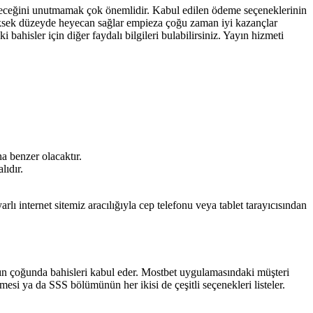
ebileceğini unutmamak çok önemlidir. Kabul edilen ödeme seçeneklerinin
yüksek düzeyde heyecan sağlar empieza çoğu zaman iyi kazançlar
ahisler için diğer faydalı bilgileri bulabilirsiniz. Yayın hizmeti
a benzer olacaktır.
lıdır.
ı internet sitemiz aracılığıyla cep telefonu veya tablet tarayıcısından
ların çoğunda bahisleri kabul eder. Mostbet uygulamasındaki müşteri
si ya da SSS bölümünün her ikisi de çeşitli seçenekleri listeler.