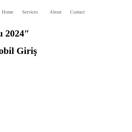
Home
Services
About
Contact
u 2024″
bil Giriş