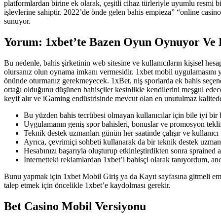
platformlardan birine ek olarak, çeşitli cihaz türleriyle uyumlu resm
işlevlerine sahiptir. 2022’de önde gelen bahis empieza” “online casin
sunuyor.
Yorum: 1xbet’te Bazen Oyun Oynuyor Ve 
Bu nedenle, bahis şirketinin web sitesine ve kullanıcıların kişisel hes
olursanız olun oynama imkanı vermesidir. 1xbet mobil uygulamasını yü
önünde oturmanız gerekmeyecek. 1xBet, niş sporlarda ek bahis seçenek
ortağı olduğunu düşünen bahisçiler kesinlikle kendilerini meşgul edec
keyif alır ve iGaming endüstrisinde mevcut olan en unutulmaz kalitede
Bu yüzden bahis tecrübesi olmayan kullanıcılar için bile iyi bir 
Uygulamanın geniş spor bahisleri, bonuslar ve promosyon teklifl
Teknik destek uzmanları günün her saatinde çalışır ve kullanıcı t
Ayrıca, çevrimiçi sohbeti kullanarak da bir teknik destek uzmanıy
Hesabınızı başarıyla oluşturup etkinleştirdikten sonra sprained
İnternetteki reklamlardan 1xbet’i bahisçi olarak tanıyordum, an
Bunu yapmak için 1xbet Mobil Giriş ya da Kayıt sayfasına gitmeli e
talep etmek için öncelikle 1xbet’e kaydolması gerekir.
Bet Casino Mobil Versiyonu