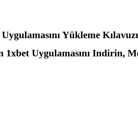
il Uygulamasını Yükleme Kılavuz
n 1xbet Uygulamasını Indirin, Mo