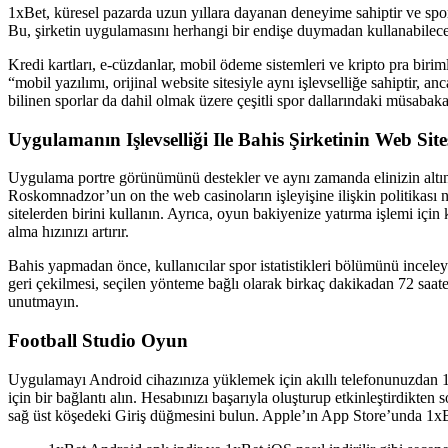
1xBet, küresel pazarda uzun yıllara dayanan deneyime sahiptir ve spor 
Bu, şirketin uygulamasını herhangi bir endişe duymadan kullanabilece
Kredi kartları, e-cüzdanlar, mobil ödeme sistemleri ve kripto pra biri
“mobil yazılımı, orijinal website sitesiyle aynı işlevselliğe sahiptir,
bilinen sporlar da dahil olmak üzere çeşitli spor dallarındaki müsabakal
Uygulamanın Işlevselliği Ile Bahis Şirketinin Web Sit
Uygulama portre görünümünü destekler ve aynı zamanda elinizin altın
Roskomnadzor’un on the web casinoların işleyişine ilişkin politikası n
sitelerden birini kullanın. Ayrıca, oyun bakiyenize yatırma işlemi içi
alma hızınızı artırır.
Bahis yapmadan önce, kullanıcılar spor istatistikleri bölümünü inceleyere
geri çekilmesi, seçilen yönteme bağlı olarak birkaç dakikadan 72 saat
unutmayın.
Football Studio Oyun
Uygulamayı Android cihazınıza yüklemek için akıllı telefonunuzdan 1
için bir bağlantı alın. Hesabınızı başarıyla oluşturup etkinleştirdik
sağ üst köşedeki Giriş düğmesini bulun. Apple’ın App Store’unda 1xBe