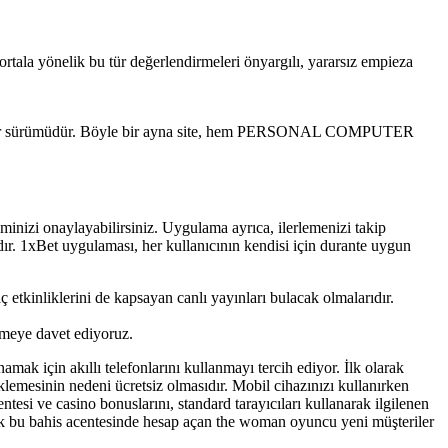
tala yönelik bu tür değerlendirmeleri önyargılı, yararsız empieza
rnatif bir sürümüdür. Böyle bir ayna site, hem PERSONAL COMPUTER
eminizi onaylayabilirsiniz. Uygulama ayrıca, ilerlemenizi takip
tadır. 1xBet uygulaması, her kullanıcının kendisi için durante uygun
 etkinliklerini de kapsayan canlı yayınları bulacak olmalarıdır.
inmeye davet ediyoruz.
ak için akıllı telefonlarını kullanmayı tercih ediyor. İlk olarak
emesinin nedeni ücretsiz olmasıdır. Mobil cihazınızı kullanırken
esi ve casino bonuslarını, standard tarayıcıları kullanarak ilgilenen
ncak bu bahis acentesinde hesap açan the woman oyuncu yeni müşteriler