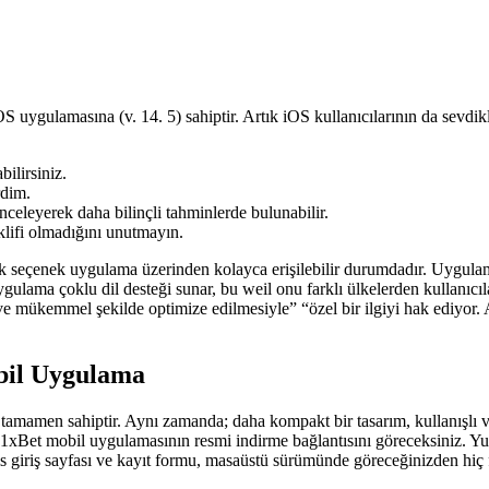
iOS uygulamasına (v. 14. 5) sahiptir. Artık iOS kullanıcılarının da sevdi
bilirsiniz.
rdim.
nceleyerek daha bilinçli tahminlerde bulunabilir.
lifi olmadığını unutmayın.
çok seçenek uygulama üzerinden kolayca erişilebilir durumdadır. Uygula
uygulama çoklu dil desteği sunar, bu weil onu farklı ülkelerden kullanıcı
i ve mükemmel şekilde optimize edilmesiyle” “özel bir ilgiyi hak ediyor.
obil Uygulama
amamen sahiptir. Aynı zamanda; daha kompakt bir tasarım, kullanışlı ve 
n 1xBet mobil uygulamasının resmi indirme bağlantısını göreceksiniz. Yuk
giriş sayfası ve kayıt formu, masaüstü sürümünde göreceğinizden hiç f