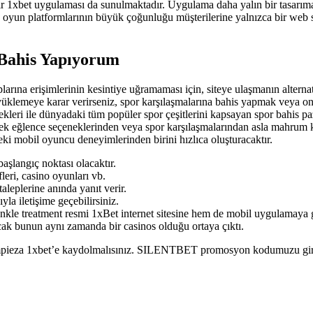
i bir 1xbet uygulaması da sunulmaktadır. Uygulama daha yalın bir tasar
o oyun platformlarının büyük çoğunluğu müşterilerine yalnızca bir web 
Bahis Yapıyorum
aplarına erişimlerinin kesintiye uğramaması için, siteye ulaşmanın altern
klemeye karar verirseniz, spor karşılaşmalarına bahis yapmak veya on l
leri ile dünyadaki tüm popüler spor çeşitlerini kapsayan spor bahis pa
ek eğlence seçeneklerinden veya spor karşılaşmalarından asla mahrum kal
ki mobil oyuncu deneyimlerinden birini hızlıca oluşturacaktır.
başlangıç noktası olacaktır.
eri, casino oyunları vb.
aleplerine anında yanıt verir.
la iletişime geçebilirsiniz.
 ankle treatment resmi 1xBet internet sitesine hem de mobil uygulamaya 
cak bunun aynı zamanda bir casinos olduğu ortaya çıktı.
mpieza 1xbet’e kaydolmalısınız. SILENTBET promosyon kodumuzu girin, 