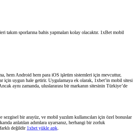
kleri takım sporlarına bahis yapmaları kolay olacaktır. 1xBet mobil
ma, hem Android hem para iOS işletim sistemleri için mevcuttur,
lar için uygun hale getirir. Uygulamaya ek olarak, 1xbet’in mobil sitesi
 Ancak aynı zamanda, uluslararası bir markanın sitesinin Türkiye’de
sezgisel bir arayüz, ve mobil yazılım kullanıcıları için özel bonuslar
arıda anlatılan adımlara uyarsanız, herhangi bir zorluk
arklı değildir
1xbet yükle apk
.