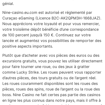
génial.
Nine-casino.eu.com est autorisé et réglementé par
Curaçao eGaming (Licence B2C-AK2QPM3H-1668JAZ).
Nous apprécions votre loyauté et pour vous remercier,
votre troisième dépôt bénéficie d’une correspondance
de 100 percent jusqu’à 150 €. Continuez sur votre
lancée et augmentez vos possibilities de remporter des
positive aspects importants.
Plutôt que d’acheter avec vos pièces des euros ou des
excursions gratuits, vous pouvez les utiliser directement
pour faire tourner une roue, ou des jeux à gratter
comme Lucky Strike. Les roues peuvent vous rapporter
d’autres pièces, des tours gratuits ou de l’argent réel.
Les roues couramment disponibles sont les roues des
pièces, roues des spins, roue de l’argent ou la roue des
boss. Nine Casino ne fait certes pas partie des casinos
en ligne les plus connus dans notre pays, mais il offre à