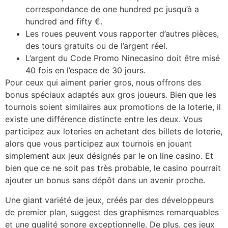
correspondance de one hundred pc jusqu’à a
hundred and fifty €.
Les roues peuvent vous rapporter d’autres pièces,
des tours gratuits ou de l’argent réel.
L’argent du Code Promo Ninecasino doit être misé
40 fois en l’espace de 30 jours.
Pour ceux qui aiment parier gros, nous offrons des
bonus spéciaux adaptés aux gros joueurs. Bien que les
tournois soient similaires aux promotions de la loterie, il
existe une différence distincte entre les deux. Vous
participez aux loteries en achetant des billets de loterie,
alors que vous participez aux tournois en jouant
simplement aux jeux désignés par le on line casino. Et
bien que ce ne soit pas très probable, le casino pourrait
ajouter un bonus sans dépôt dans un avenir proche.
Une giant variété de jeux, créés par des développeurs
de premier plan, suggest des graphismes remarquables
et une qualité sonore exceptionnelle. De plus, ces jeux