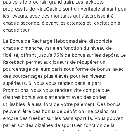
pas vers le prochain grand gain. Les jackpots
progressifs de NineCasino sont un véritable aimant pour
les rêveurs, avec des montants qui s’accroissent à
chaque seconde, élevant les attentes et l’excitation à
chaque tour.
Le Bonus de Recharge Hebdomadaire, disponible
chaque dimanche, varie en fonction du niveau de
fidélité, offrant jusqu’à 75% de bonus sur les dépôts. Le
Rakeback permet aux joueurs de récupérer un
pourcentage de leurs paris sous forme de bonus, avec
des pourcentages plus élevés pour les niveaux
supérieurs. Si vous vous rendez dans la part
Promotions, vous vous rendrez vite compte que
d’autres bonus vous attendent avec des codes
utilisables là aussi lors de votre paiement. Ces bonus
peuvent être des bonus de dépôt on line casino ou
encore des freebet sur les paris sportifs. Vous pouvez
parier sur des dizaines de sports en fonction de la