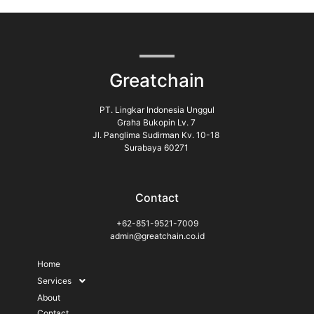
Greatchain
PT. Lingkar Indonesia Unggul
Graha Bukopin Lv. 7
Jl. Panglima Sudirman Kv. 10-18
Surabaya 60271
Contact
+62-851-9521-7009
admin@greatchain.co.id
Home
Services
About
Contact