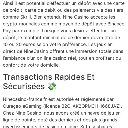
Ainsi il est potential d’effectuer un dépôt avec une carte
de crédit, carte de débit ou des paiements via des tiers
comme Skrill. Bien entendu Nine Casino accepte les
crypto-monnaies comme moyen de dépôt avec Binance
Pay par exemple. Lorsque vous désirez effectuer un
dépôt, le montant minimal de ce dernier devra être de
10 ou 20 euros selon votre préférence. Les jeux en
direct de NineCasino offrent une immersion totale dans
l’ambiance d’un on line casino réel, tout en profitant du
confort de votre domicile.
Transactions Rapides Et
Sécurisées 💸
Ninecasino-france.fr est autorisé et réglementé par
Curaçao eGaming (licence B2C-AK2QPM3H-1668JAZ).
Chez Nine Casino, nous avons créé un havre de jeu en
ligne de pointe, doté des derniers et des plus grands
divertissements de casino en ligne. Si tu souhaites