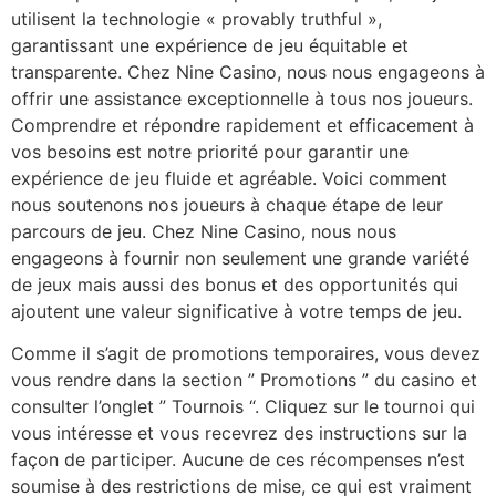
utilisent la technologie « provably truthful »,
garantissant une expérience de jeu équitable et
transparente. Chez Nine Casino, nous nous engageons à
offrir une assistance exceptionnelle à tous nos joueurs.
Comprendre et répondre rapidement et efficacement à
vos besoins est notre priorité pour garantir une
expérience de jeu fluide et agréable. Voici comment
nous soutenons nos joueurs à chaque étape de leur
parcours de jeu. Chez Nine Casino, nous nous
engageons à fournir non seulement une grande variété
de jeux mais aussi des bonus et des opportunités qui
ajoutent une valeur significative à votre temps de jeu.
Comme il s’agit de promotions temporaires, vous devez
vous rendre dans la section ” Promotions ” du casino et
consulter l’onglet ” Tournois “. Cliquez sur le tournoi qui
vous intéresse et vous recevrez des instructions sur la
façon de participer. Aucune de ces récompenses n’est
soumise à des restrictions de mise, ce qui est vraiment