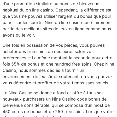
d’une promotion similaire au bonus de bienvenue
habituel du on line casino. Cependant, la différence est
que vous ne pouvez utiliser l’argent du bonus que pour
parier sur les sports. Nine on line casino fait clairement
partie des meilleurs sites de jeux en ligne comme nous
avons pu le voir.
Une fois en possession de vos pièces, vous pouvez
acheter des free spins ou des euros selon vos
préférences. – Le même montant la seconde pour cette
fois 55% de bonus et one hundred free spins. Chez Nine
Casino, nous sommes dédiés à fournir un
environnement de jeu sûr et soutenant, où vous pouvez
vous détendre et profiter de votre temps sans soucis.
Le Nine Casino se donne à fond et offre à tous ses
nouveaux purchasers un Nine Casino code bonus de
bienvenue considérable, qui se compose d’un most de
450 euros de bonus et de 250 free spins. Lorsque votre