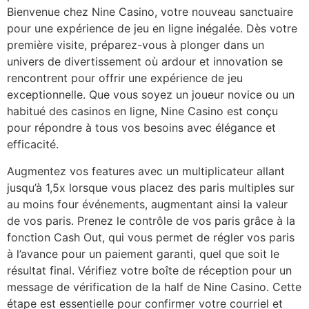
Bienvenue chez Nine Casino, votre nouveau sanctuaire
pour une expérience de jeu en ligne inégalée. Dès votre
première visite, préparez-vous à plonger dans un
univers de divertissement où ardour et innovation se
rencontrent pour offrir une expérience de jeu
exceptionnelle. Que vous soyez un joueur novice ou un
habitué des casinos en ligne, Nine Casino est conçu
pour répondre à tous vos besoins avec élégance et
efficacité.
Augmentez vos features avec un multiplicateur allant
jusqu’à 1,5x lorsque vous placez des paris multiples sur
au moins four événements, augmentant ainsi la valeur
de vos paris. Prenez le contrôle de vos paris grâce à la
fonction Cash Out, qui vous permet de régler vos paris
à l’avance pour un paiement garanti, quel que soit le
résultat final. Vérifiez votre boîte de réception pour un
message de vérification de la half de Nine Casino. Cette
étape est essentielle pour confirmer votre courriel et