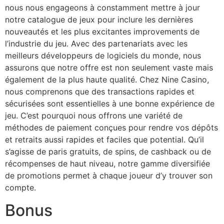
nous nous engageons à constamment mettre à jour
notre catalogue de jeux pour inclure les dernières
nouveautés et les plus excitantes improvements de
l’industrie du jeu. Avec des partenariats avec les
meilleurs développeurs de logiciels du monde, nous
assurons que notre offre est non seulement vaste mais
également de la plus haute qualité. Chez Nine Casino,
nous comprenons que des transactions rapides et
sécurisées sont essentielles à une bonne expérience de
jeu. C’est pourquoi nous offrons une variété de
méthodes de paiement conçues pour rendre vos dépôts
et retraits aussi rapides et faciles que potential. Qu’il
s’agisse de paris gratuits, de spins, de cashback ou de
récompenses de haut niveau, notre gamme diversifiée
de promotions permet à chaque joueur d’y trouver son
compte.
Bonus