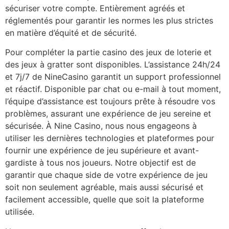
sécuriser votre compte. Entièrement agréés et
réglementés pour garantir les normes les plus strictes
en matière d’équité et de sécurité.
Pour compléter la partie casino des jeux de loterie et
des jeux à gratter sont disponibles. L’assistance 24h/24
et 7j/7 de NineCasino garantit un support professionnel
et réactif. Disponible par chat ou e-mail à tout moment,
l’équipe d’assistance est toujours prête à résoudre vos
problèmes, assurant une expérience de jeu sereine et
sécurisée. À Nine Casino, nous nous engageons à
utiliser les dernières technologies et plateformes pour
fournir une expérience de jeu supérieure et avant-
gardiste à tous nos joueurs. Notre objectif est de
garantir que chaque side de votre expérience de jeu
soit non seulement agréable, mais aussi sécurisé et
facilement accessible, quelle que soit la plateforme
utilisée.