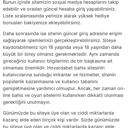
Bunun içinde sitemizin sosyal medya hesaplarını takip
edebilir ve oradan güncel hesaba giriş yapabilirsiniz.
Liste sıralamasında yerinize alarak yüksek hediye
bonusları bakiyenize ekleyebilirsiniz.
Daha sonrasında ise sitenin güncel giriş adresine erişim
sağlayarak işlemlerinizi gerçekleştirebilirsiniz. Siteye
kaydolabilmeniz için 18 yaşında veya 18 yaşından daha
büyük bir birey olmanız gerekmektedir. Aynı zamanda
gireceğiniz kullanıcı bilgilerinin de bir başkasına ait
olmaması önemlidir. Hovardabet bahis sitesinin
kullanıcılarına sunduğu imkanlar ve hizmetler, sitenin
popülerlik kazanmasına ve kullanıcı tabanını
genişletmesine yardımcı olmuştur. Ancak, her zaman on-
line bahis ve oyun sitelerini kullanırken dikkatli olunması
gerektiğini unutmayın.
Günümüzde bu siteye üye olan ve ciddi miktarlarda
kazanç elde eden birçok kişi vardır. Sizde günümüzde
bu siteye üye olan ve ciddi miktarlarda kazanç elde