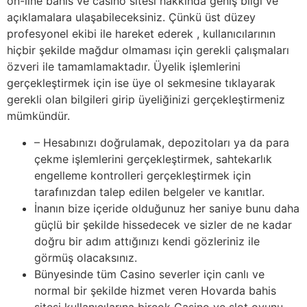
on-line bahis ve casino sitesi hakkında geniş bilgi ve
açıklamalara ulaşabileceksiniz. Çünkü üst düzey
profesyonel ekibi ile hareket ederek , kullanıcılarının
hiçbir şekilde mağdur olmaması için gerekli çalışmaları
özveri ile tamamlamaktadır. Üyelik işlemlerini
gerçekleştirmek için ise üye ol sekmesine tıklayarak
gerekli olan bilgileri girip üyeliğinizi gerçekleştirmeniz
mümkündür.
– Hesabınızı doğrulamak, depozitoları ya da para
çekme işlemlerini gerçekleştirmek, sahtekarlık
engelleme kontrolleri gerçekleştirmek için
tarafınızdan talep edilen belgeler ve kanıtlar.
İnanın bize içeride olduğunuz her saniye bunu daha
güçlü bir şekilde hissedecek ve sizler de ne kadar
doğru bir adım attığınızı kendi gözleriniz ile
görmüş olacaksınız.
Bünyesinde tüm Casino severler için canlı ve
normal bir şekilde hizmet veren Hovarda bahis
sitesi kullanıcılarına birçok Casino ve slot oyunu