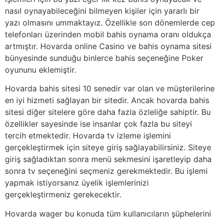
nasıl oynayabileceğini bilmeyen kişiler için yararlı bir
yazı olmasını ummaktayız. Özellikle son dönemlerde cep
telefonları üzerinden mobil bahis oynama oranı oldukça
artmıştır. Hovarda online Casino ve bahis oynama sitesi
bünyesinde sunduğu binlerce bahis seçeneğine Poker
oyununu eklemiştir.
Hovarda bahis sitesi 10 senedir var olan ve müşterilerine
en iyi hizmeti sağlayan bir sitedir. Ancak hovarda bahis
sitesi diğer sitelere göre daha fazla özleliğe sahiptir. Bu
özellikler sayesinde ise insanlar çok fazla bu siteyi
tercih etmektedir. Hovarda tv izleme işlemini
gerçekleştirmek için siteye giriş sağlayabilirsiniz. Siteye
giriş sağladıktan sonra menü sekmesini işaretleyip daha
sonra tv seçeneğini seçmeniz gerekmektedir. Bu işlemi
yapmak istiyorsanız üyelik işlemlerinizi
gerçekleştirmeniz gerekecektir.
Hovarda wager bu konuda tüm kullanıcıların şüphelerini