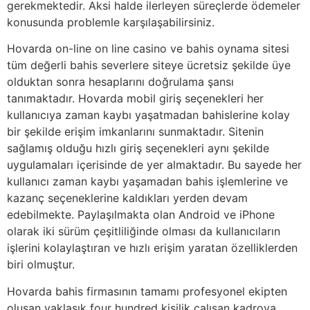
gerekmektedir. Aksi halde ilerleyen süreçlerde ödemeler
konusunda problemle karşılaşabilirsiniz.
Hovarda on-line on line casino ve bahis oynama sitesi
tüm değerli bahis severlere siteye ücretsiz şekilde üye
olduktan sonra hesaplarını doğrulama şansı
tanımaktadır. Hovarda mobil giriş seçenekleri her
kullanıcıya zaman kaybı yaşatmadan bahislerine kolay
bir şekilde erişim imkanlarını sunmaktadır. Sitenin
sağlamış olduğu hızlı giriş seçenekleri aynı şekilde
uygulamaları içerisinde de yer almaktadır. Bu sayede her
kullanıcı zaman kaybı yaşamadan bahis işlemlerine ve
kazanç seçeneklerine kaldıkları yerden devam
edebilmekte. Paylaşılmakta olan Android ve iPhone
olarak iki sürüm çeşitliliğinde olması da kullanıcıların
işlerini kolaylaştıran ve hızlı erişim yaratan özelliklerden
biri olmuştur.
Hovarda bahis firmasının tamamı profesyonel ekipten
oluşan yaklaşık four hundred kişilik çalışan kadroya