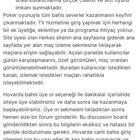
imkanı sunmaktadır.
Poker oyunuyla tüm bahis severler kazanmanın keyfini
çıkarmaktadır. TV hizmetine giriş yapmak için herhangi
bir ek üyeliğe, eklentiye ya da programa ihtiyaç yoktur.
Site üyesi olan herkes sitenin ana sayfasına giderek ana
sayfada yer alan maç izleme sekmesine tıklayarak
maçlara erişim sağlayabilir. Açılan panelde kullanıcılar
günün karşılaşmalarını, özet görüntüleri, maç oranları
görüntülenebilmektedir. Buradan kullanıcılar istedikleri
kanalı, izlemek istedikleri maçları rahatlıkla
izleyebilmektedir.
Hovarda bahis üye ol seçeneği ile dakikalar içerisinde
siteye üye olabilirsiniz ve daha sonra ise kazanmaya
başlayabilirsiniz. Üye ol sekmesini tıkladıktan sonra
hemen size bir forum gönderilir. Bu discussion board
gönderildikten sonra bu bilgilerin eksiksiz ve hatasız bir
şekilde doldurulması gerekir. Hovarda canlı bahis giriş
işlemleri için bu yazı eğer ilk kez bahis oynayacak ve