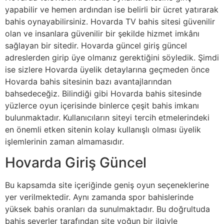
yapabilir ve hemen ardından ise belirli bir ücret yatırarak
bahis oynayabilirsiniz. Hovarda TV bahis sitesi güvenilir
olan ve insanlara güvenilir bir şekilde hizmet imkânı
sağlayan bir sitedir. Hovarda güncel giriş güncel
adreslerden girip üye olmanız gerektiğini söyledik. Şimdi
ise sizlere Hovarda üyelik detaylarına geçmeden önce
Hovarda bahis sitesinin bazı avantajlarından
bahsedeceğiz. Bilindiği gibi Hovarda bahis sitesinde
yüzlerce oyun içerisinde binlerce çeşit bahis imkanı
bulunmaktadır. Kullanıcıların siteyi tercih etmelerindeki
en önemli etken sitenin kolay kullanışlı olması üyelik
işlemlerinin zaman almamasıdır.
Hovarda Giriş Güncel
Bu kapsamda site içeriğinde geniş oyun seçeneklerine
yer verilmektedir. Aynı zamanda spor bahislerinde
yüksek bahis oranları da sunulmaktadır. Bu doğrultuda
bahis severler tarafından site yoğun bir ilgiyle