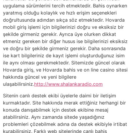
uygulama sürümlerini tercih etmektedir. Bahis oynarken
yaratmış olduğu kolaylık ve hızlı erişim seçenekleri
doğrultusunda adından sıkça söz etmektedir. Hovarda
mobil giriş işlemi için bilgilerinizi doğru ve eksiksiz bir
şekilde girmeniz gerekir. Ayrıca üye olurken dikkat
etmeniz gereken bir diğer husus ise bilgilerinizi eksiksiz
ve doğru bir şekilde girmeniz gerekir. Daha sonrasında
ise kart bilgileriniz de kayıt işlemi oluşturduğunuz isim
ile aynı olması gerekmektedir. Sitemizde güncel olarak
Hovarda giriş, ve Hovarda bahis ve on line casino sitesi
hakkında güncel ve yeni bilgilere
ulaşabilirsiniz.
http://www.shalankaradio.com
Sitenin canlı destek ekibi üyelerle daimi bir iletişim
kurmaktadır. Site hakkında merak ettiğiniz herhangi bir
konuda danışabilmek için destek ekibine mesaj
atabilirsiniz. Aynı zamanda sitede yaşadığınız
problemleri çözebilmek adına da destek ekibiyle irtibat
kurabilirsiniz. Farklı web sitelerinde canlı bahis