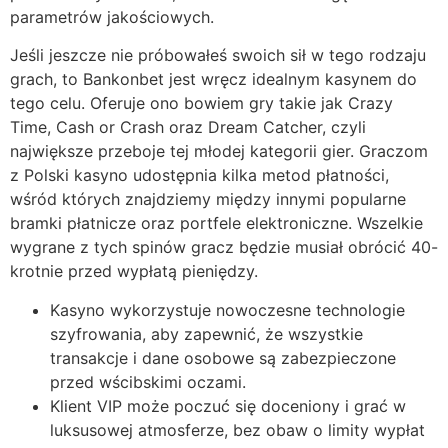
parametrów jakościowych.
Jeśli jeszcze nie próbowałeś swoich sił w tego rodzaju
grach, to Bankonbet jest wręcz idealnym kasynem do
tego celu. Oferuje ono bowiem gry takie jak Crazy
Time, Cash or Crash oraz Dream Catcher, czyli
największe przeboje tej młodej kategorii gier. Graczom
z Polski kasyno udostępnia kilka metod płatności,
wśród których znajdziemy między innymi popularne
bramki płatnicze oraz portfele elektroniczne. Wszelkie
wygrane z tych spinów gracz będzie musiał obrócić 40-
krotnie przed wypłatą pieniędzy.
Kasyno wykorzystuje nowoczesne technologie
szyfrowania, aby zapewnić, że wszystkie
transakcje i dane osobowe są zabezpieczone
przed wścibskimi oczami.
Klient VIP może poczuć się doceniony i grać w
luksusowej atmosferze, bez obaw o limity wypłat