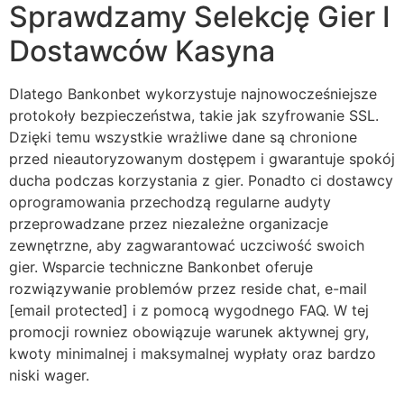
Sprawdzamy Selekcję Gier I
Dostawców Kasyna
Dlatego Bankonbet wykorzystuje najnowocześniejsze
protokoły bezpieczeństwa, takie jak szyfrowanie SSL.
Dzięki temu wszystkie wrażliwe dane są chronione
przed nieautoryzowanym dostępem i gwarantuje spokój
ducha podczas korzystania z gier. Ponadto ci dostawcy
oprogramowania przechodzą regularne audyty
przeprowadzane przez niezależne organizacje
zewnętrzne, aby zagwarantować uczciwość swoich
gier. Wsparcie techniczne Bankonbet oferuje
rozwiązywanie problemów przez reside chat, e-mail
[email protected] i z pomocą wygodnego FAQ. W tej
promocji rowniez obowiązuje warunek aktywnej gry,
kwoty minimalnej i maksymalnej wypłaty oraz bardzo
niski wager.