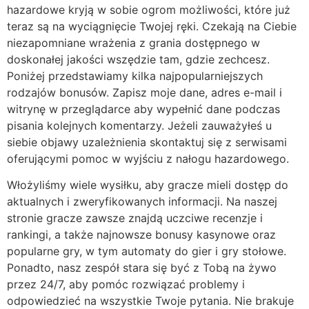
hazardowe kryją w sobie ogrom możliwości, które już
teraz są na wyciągnięcie Twojej ręki. Czekają na Ciebie
niezapomniane wrażenia z grania dostępnego w
doskonałej jakości wszędzie tam, gdzie zechcesz.
Poniżej przedstawiamy kilka najpopularniejszych
rodzajów bonusów. Zapisz moje dane, adres e-mail i
witrynę w przeglądarce aby wypełnić dane podczas
pisania kolejnych komentarzy. Jeżeli zauważyłeś u
siebie objawy uzależnienia skontaktuj się z serwisami
oferującymi pomoc w wyjściu z nałogu hazardowego.
Włożyliśmy wiele wysiłku, aby gracze mieli dostęp do
aktualnych i zweryfikowanych informacji. Na naszej
stronie gracze zawsze znajdą uczciwe recenzje i
rankingi, a także najnowsze bonusy kasynowe oraz
popularne gry, w tym automaty do gier i gry stołowe.
Ponadto, nasz zespół stara się być z Tobą na żywo
przez 24/7, aby pomóc rozwiązać problemy i
odpowiedzieć na wszystkie Twoje pytania. Nie brakuje