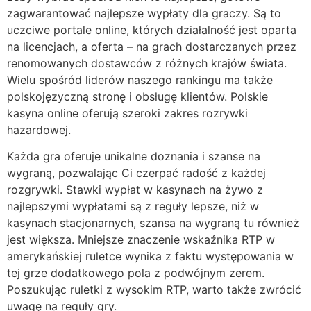
zagwarantować najlepsze wypłaty dla graczy. Są to
uczciwe portale online, których działalność jest oparta
na licencjach, a oferta – na grach dostarczanych przez
renomowanych dostawców z różnych krajów świata.
Wielu spośród liderów naszego rankingu ma także
polskojęzyczną stronę i obsługę klientów. Polskie
kasyna online oferują szeroki zakres rozrywki
hazardowej.
Każda gra oferuje unikalne doznania i szanse na
wygraną, pozwalając Ci czerpać radość z każdej
rozgrywki. Stawki wypłat w kasynach na żywo z
najlepszymi wypłatami są z reguły lepsze, niż w
kasynach stacjonarnych, szansa na wygraną tu również
jest większa. Mniejsze znaczenie wskaźnika RTP w
amerykańskiej ruletce wynika z faktu występowania w
tej grze dodatkowego pola z podwójnym zerem.
Poszukując ruletki z wysokim RTP, warto także zwrócić
uwagę na reguły gry.