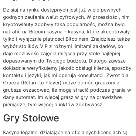
Dzisiaj na rynku dostępnych jest już wiele pewnych,
godnych zaufania walut cyfrowych. W przeszłości, nim
kryptowlauty zdobyły taką popularność, można było
natrafić na Bitcoin kasyna – kasyna, które akceptowały
tylko i wyłącznie płatności Bitcoinem. Znajdziesz także
wybór stolików VIP z różnymi limitami zakładów, co
daje możliwość zajęcia miejsca przy stole najlepiej
dopasowanym do Twojego budżetu. Dlatego zawsze
dokładnie weryfikujemy jakość obsługi klienta, sposoby
kontaktu i języki, jakimi operują konsultanci. Zwrot dla
Gracza (Return to Player) może pomóc graczom z
grubsza oszacować, ile mogą stracić podczas grania w
dany automat. Im więcej grasz w gry na prawdziwe
pieniądze, tym więcej punktów zdobywasz.
Gry Stołowe
Kasyna legalne, działające na oficjalnych licencjach są