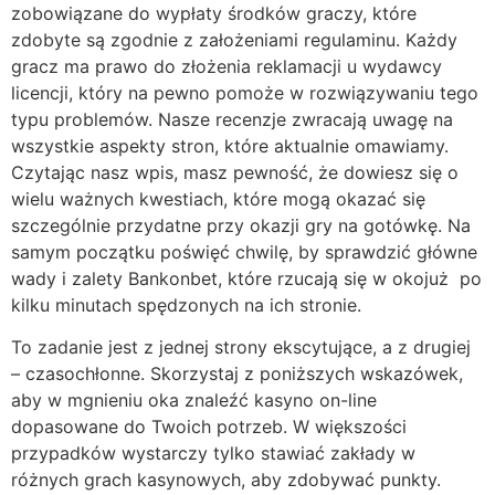
zobowiązane do wypłaty środków graczy, które
zdobyte są zgodnie z założeniami regulaminu. Każdy
gracz ma prawo do złożenia reklamacji u wydawcy
licencji, który na pewno pomoże w rozwiązywaniu tego
typu problemów. Nasze recenzje zwracają uwagę na
wszystkie aspekty stron, które aktualnie omawiamy.
Czytając nasz wpis, masz pewność, że dowiesz się o
wielu ważnych kwestiach, które mogą okazać się
szczególnie przydatne przy okazji gry na gotówkę. Na
samym początku poświęć chwilę, by sprawdzić główne
wady i zalety Bankonbet, które rzucają się w okojuż po
kilku minutach spędzonych na ich stronie.
To zadanie jest z jednej strony ekscytujące, a z drugiej
– czasochłonne. Skorzystaj z poniższych wskazówek,
aby w mgnieniu oka znaleźć kasyno on-line
dopasowane do Twoich potrzeb. W większości
przypadków wystarczy tylko stawiać zakłady w
różnych grach kasynowych, aby zdobywać punkty.