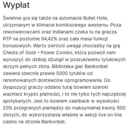
Wypłat
Świetnie gra się także na automacie Bullet Hole,
utrzymanym w klimacie komiksowego westernu. Poza
rewolwerowcami oraz Indianami czeka tu na gracza
RTP na poziomie 94,42% oraz cała masa funkcji
bonusowych. Warto zwrócić uwagę chociażby na grę
Chests of Gold – Power Combo, która pozwoli nam
wyruszyć do dzikiej dżungli w poszukiwaniu tytułowych
skrzyni pełnych złota. Biblioteka gier Bankonbet
zawiera obecnie prawie 5000 tytułów od
renomowanych dostawców oprogramowania. Do
dyspozycji graczy oddano tutaj bowiem szeroki
wachlarz krypto płatności, i to nie tylko tych najczęściej
spotykanych. Jest to bowiem cashback w wysokości
20% przegranych pieniędzy do maksymalnej kwoty 900
złotych, do wykorzystania właśnie w sekcji live on line
casino na stronie Bankonbet.