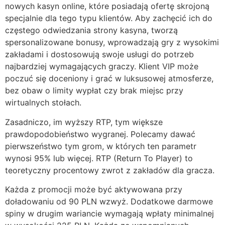
nowych kasyn online, które posiadają ofertę skrojoną
specjalnie dla tego typu klientów. Aby zachęcić ich do
częstego odwiedzania strony kasyna, tworzą
spersonalizowane bonusy, wprowadzają gry z wysokimi
zakładami i dostosowują swoje usługi do potrzeb
najbardziej wymagających graczy. Klient VIP może
poczuć się doceniony i grać w luksusowej atmosferze,
bez obaw o limity wypłat czy brak miejsc przy
wirtualnych stołach.
Zasadniczo, im wyższy RTP, tym większe
prawdopodobieństwo wygranej. Polecamy dawać
pierwszeństwo tym grom, w których ten parametr
wynosi 95% lub więcej. RTP (Return To Player) to
teoretyczny procentowy zwrot z zakładów dla gracza.
Każda z promocji może być aktywowana przy
doładowaniu od 90 PLN wzwyż. Dodatkowe darmowe
spiny w drugim wariancie wymagają wpłaty minimalnej