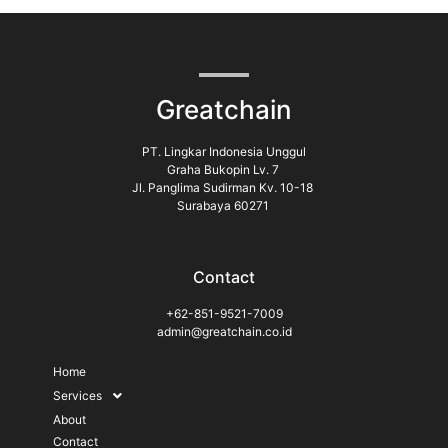
Greatchain
PT. Lingkar Indonesia Unggul
Graha Bukopin Lv. 7
Jl. Panglima Sudirman Kv. 10-18
Surabaya 60271
Contact
+62-851-9521-7009
admin@greatchain.co.id
Home
Services
About
Contact