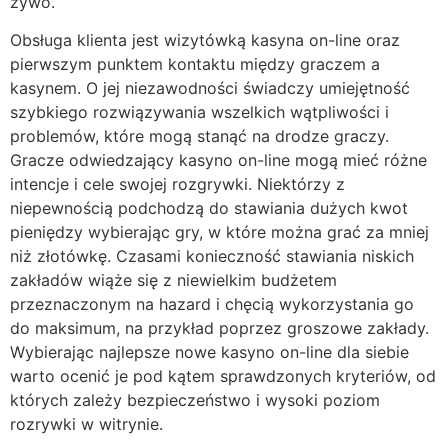
żywo.
Obsługa klienta jest wizytówką kasyna on-line oraz
pierwszym punktem kontaktu między graczem a
kasynem. O jej niezawodności świadczy umiejętność
szybkiego rozwiązywania wszelkich wątpliwości i
problemów, które mogą stanąć na drodze graczy.
Gracze odwiedzający kasyno on-line mogą mieć różne
intencje i cele swojej rozgrywki. Niektórzy z
niepewnością podchodzą do stawiania dużych kwot
pieniędzy wybierając gry, w które można grać za mniej
niż złotówkę. Czasami konieczność stawiania niskich
zakładów wiąże się z niewielkim budżetem
przeznaczonym na hazard i chęcią wykorzystania go
do maksimum, na przykład poprzez groszowe zakłady.
Wybierając najlepsze nowe kasyno on-line dla siebie
warto ocenić je pod kątem sprawdzonych kryteriów, od
których zależy bezpieczeństwo i wysoki poziom
rozrywki w witrynie.