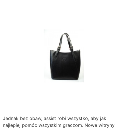
Jednak bez obaw, assist robi wszystko, aby jak
najlepiej pomóc wszystkim graczom. Nowe witryny