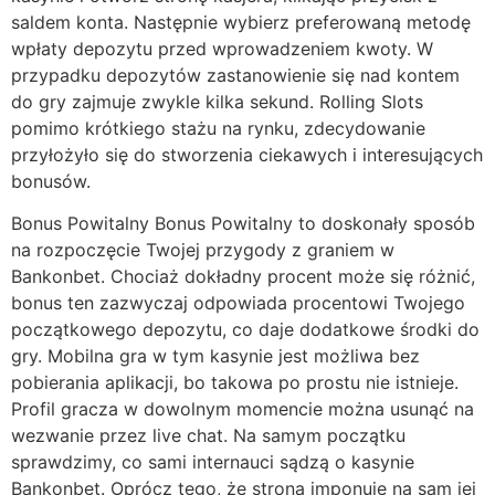
saldem konta. Następnie wybierz preferowaną metodę
wpłaty depozytu przed wprowadzeniem kwoty. W
przypadku depozytów zastanowienie się nad kontem
do gry zajmuje zwykle kilka sekund. Rolling Slots
pomimo krótkiego stażu na rynku, zdecydowanie
przyłożyło się do stworzenia ciekawych i interesujących
bonusów.
Bonus Powitalny Bonus Powitalny to doskonały sposób
na rozpoczęcie Twojej przygody z graniem w
Bankonbet. Chociaż dokładny procent może się różnić,
bonus ten zazwyczaj odpowiada procentowi Twojego
początkowego depozytu, co daje dodatkowe środki do
gry. Mobilna gra w tym kasynie jest możliwa bez
pobierania aplikacji, bo takowa po prostu nie istnieje.
Profil gracza w dowolnym momencie można usunąć na
wezwanie przez live chat. Na samym początku
sprawdzimy, co sami internauci sądzą o kasynie
Bankonbet. Oprócz tego, że strona imponuje na sam jej