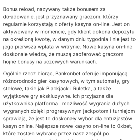
Bonus reload, nazywany także bonusem za
doładowanie, jest przyznawany graczom, którzy
regularnie korzystają z oferty kasyna on-line. Jest on
aktywowany w momencie, gdy klient dokona depozytu
na określoną kwotę, w danym dniu tygodnia i nie jest to
jego pierwsza wpłata w witrynie. Nowe kasyna on-line
doskonale wiedzą, że muszą zaoferować graczom
hojne bonusy na uczciwych warunkach.
Ogólnie rzecz biorąc, Bankonbet oferuje imponującą
różnorodność gier kasynowych, w tym automaty, gry
stołowe, takie jak Blackjack i Ruletka, a także
wyjątkowe gry ekskluzywne. Ich przyjazna dla
użytkownika platforma i możliwość wygrania dużych
wygranych dzięki progresywnym jackpotom i turniejom
sprawiają, że jest to doskonały wybór dla entuzjastów
kasyn online. Najlepsze nowe kasyno on-line to 0xbet,
które zostało wybrane przez nasz zespół po