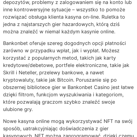
depozytów, problemy z zalogowaniem się na konto lub
inne kontrowersyjne sytuacje – wszystko to pomoże
rozwiązać obsługa klienta kasyna on-line. Ruletka to
jedna z najstarszych gier hazardowych, którą dziś
można znaleźć w niemal każdym kasynie online.
Bankonbet oferuje szereg dogodnych opcji płatności
zarówno w przypadku wpłat, jak i wypłat. Możesz
korzystać z popularnych metod, takich jak karty
kredytowe/debetowe, portfele elektroniczne, takie jak
Skrill i Neteller, przelewy bankowe, a nawet
kryptowaluty, takie jak Bitcoin. Poruszanie się po
obszernej bibliotece gier w Bankonbet Casino jest łatwe
dzięki filtrom, funkcjom wyszukiwania i kategoriom,
które pozwalają graczom szybko znaleźć swoje
ulubione gry.
Nowe kasyna online mogą wykorzystywać NFT na swój
sposób, uatrakcyjniając doświadczenia z gier
kasynowych. NFT można zaprogramować, dzięki czemu