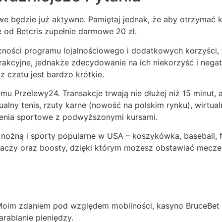
ędzie już aktywne. Pamiętaj jednak, że aby otrzymać kom
od Betcris zupełnie darmowe 20 zł.
ności programu lojalnościowego i dodatkowych korzyści, 
trakcyjne, jednakże zdecydowanie na ich niekorzyść i ne
 czatu jest bardzo krótkie.
u Przelewy24. Transakcje trwają nie dłużej niż 15 minut,
ualny tenis, rzuty karne (nowość na polskim rynku), wirtu
enia sportowe z podwyższonymi kursami.
ożną i sporty popularne w USA – koszykówka, baseball, fu
raczy oraz boosty, dzięki którym możesz obstawiać mecze
 Moim zdaniem pod względem mobilności, kasyno BruceBet 
rabianie pieniędzy.