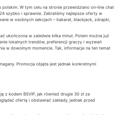
olskim. W tym celu na stronie przewidziano on-line chat
4 szybko i sprawnie. Zebraliśmy najlepsze oferty w
wane w osobnych sekcjach – bakarat, blackjack, zdrapki,
stać ukończona w zaledwie kilka minut. Potem można już
nie lokalnych trendów, preferencji graczy i wyzwań
ania w dowolnym momencie. Tak, informacje na ten temat
ymagany. Promocja objęta jest jednak konkretnymi
ję z kodem BSVIP, jak również drugie 30 zł za
glądać ofertę i obstawiać zakłady, jednak przed