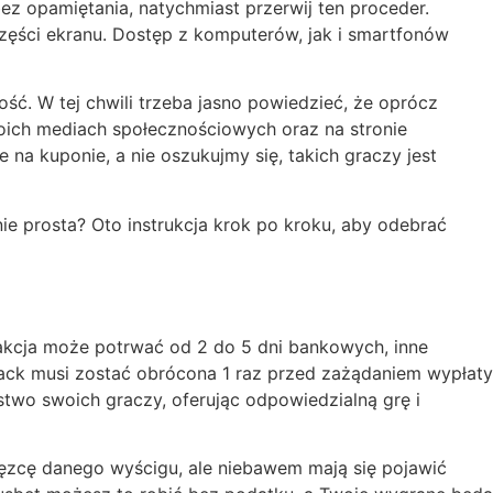
ez opamiętania, natychmiast przerwij ten proceder.
 części ekranu. Dostęp z komputerów, jak i smartfonów
ość. W tej chwili trzeba jasno powiedzieć, że oprócz
swoich mediach społecznościowych oraz na stronie
na kuponie, a nie oszukujmy się, takich graczy jest
ie prosta? Oto instrukcja krok po kroku, aby odebrać
sakcja może potrwać od 2 do 5 dni bankowych, inne
back musi zostać obrócona 1 raz przed zażądaniem wypłaty
stwo swoich graczy, oferując odpowiedzialną grę i
zcę danego wyścigu, ale niebawem mają się pojawić