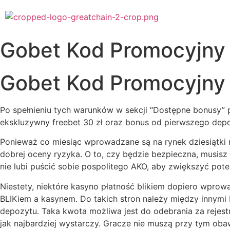
Gobet Kod Promocyjny 
Gobet Kod Promocyjny 
Po spełnieniu tych warunków w sekcji “Dostępne bonusy” p
ekskluzywny freebet 30 zł oraz bonus od pierwszego depo
Ponieważ co miesiąc wprowadzane są na rynek dziesiątki
dobrej oceny ryzyka. O to, czy będzie bezpieczna, musisz
nie lubi puścić sobie pospolitego AKO, aby zwiększyć pot
Niestety, niektóre kasyno płatność blikiem dopiero wprow
BLIKiem a kasynem. Do takich stron należy między innymi 
depozytu. Taka kwota możliwa jest do odebrania za rejes
jak najbardziej wystarczy. Gracze nie muszą przy tym oba