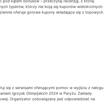
o pod kątem bonusów – przeczytaj recenzję, z której
nych typerów, którzy nie boją się kuponów wielokrotnych.
dziennie oferuje gotowe kupony składające się z topowych
tuj się z serwisami oferującymi pomoc w wyjściu z nałogu
aniem Igrzysk Olimpijskich 2024 w Paryżu. Zakłady
etowej. Organizator zobowiązany jest odpowiedzieć na