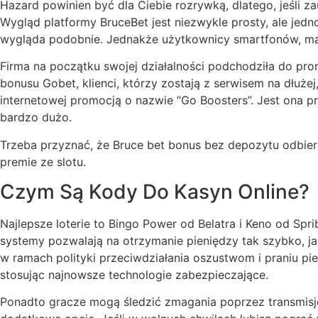
Hazard powinien być dla Ciebie rozrywką, dlatego, jeśli 
Wygląd platformy BruceBet jest niezwykle prosty, ale jedn
wygląda podobnie. Jednakże użytkownicy smartfonów, maj
Firma na początku swojej działalności podchodziła do prom
bonusu Gobet, klienci, którzy zostają z serwisem na dłuże
internetowej promocją o nazwie “Go Boosters”. Jest ona pr
bardzo dużo.
Trzeba przyznać, że Bruce bet bonus bez depozytu odbiera
premie ze slotu.
Czym Są Kody Do Kasyn Online?
Najlepsze loterie to Bingo Power od Belatra i Keno od S
systemy pozwalają na otrzymanie pieniędzy tak szybko, j
w ramach polityki przeciwdziałania oszustwom i praniu pi
stosując najnowsze technologie zabezpieczające.
Ponadto gracze mogą śledzić zmagania poprzez transmisj