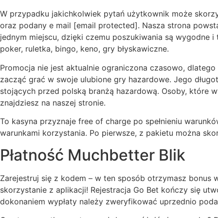
W przypadku jakichkolwiek pytań użytkownik może skorzys
oraz podany e mail [email protected]. Nasza strona powst
jednym miejscu, dzięki czemu poszukiwania są wygodne i tr
poker, ruletka, bingo, keno, gry błyskawiczne.
Promocja nie jest aktualnie ograniczona czasowo, dlatego
zacząć grać w swoje ulubione gry hazardowe. Jego długotr
stojących przed polską branżą hazardową. Osoby, które w
znajdziesz na naszej stronie.
To kasyna przyznaje free of charge po spełnieniu warunkó
warunkami korzystania. Po pierwsze, z pakietu można skorz
Płatność Muchbetter Blik
Zarejestruj się z kodem – w ten sposób otrzymasz bonus w
skorzystanie z aplikacji! Rejestracja Go Bet kończy się 
dokonaniem wypłaty należy zweryfikować uprzednio podan