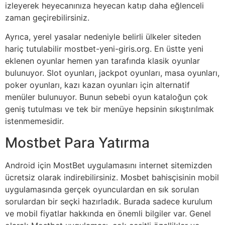
izleyerek heyecanınıza heyecan katıp daha eğlenceli
zaman geçirebilirsiniz.
Ayrıca, yerel yasalar nedeniyle belirli ülkeler siteden
hariç tutulabilir mostbet-yeni-giris.org. En üstte yeni
eklenen oyunlar hemen yan tarafında klasik oyunlar
bulunuyor. Slot oyunları, jackpot oyunları, masa oyunları,
poker oyunları, kazı kazan oyunları için alternatif
menüler bulunuyor. Bunun sebebi oyun kataloğun çok
geniş tutulması ve tek bir menüye hepsinin sıkıştırılmak
istenmemesidir.
Mostbet Para Yatırma
Android için MostBet uygulamasını internet sitemizden
ücretsiz olarak indirebilirsiniz. Mosbet bahisçisinin mobil
uygulamasında gerçek oyunculardan en sık sorulan
sorulardan bir seçki hazırladık. Burada sadece kurulum
ve mobil fiyatlar hakkında en önemli bilgiler var. Genel