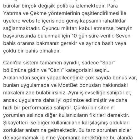
bürolar birçok değişik politika izlemektedir. Para
Yatırma ve Çekme yöntemlerinin çeşitlendirilmesi ile
üyelere website içerisinde geniş kapsamlı rahatlıklar
sağlanmaktadır. Oyuncu miktarı kabul etmezse, temyiz
başvurusunda bulunmak için 10 gün süre verilir. Seven
bahis oranına bakmanız gerekir ve ayrıca basit veya
çoklu bir bahis olmalıdır.
Canlı’da sistem tamamen aynıdır, sadece “Spor”
bölümüne gidin ve “Canlı” kategorisini seçin..
Aralarından seçim yapabileceğiniz çok sayıda bonus var,
bunları uygulamada ve MostBet bonusları hakkındaki
makalemizde bulabilirsiniz. Aynı işlevselliğe sahiptirler,
ancak uygulama daha iyi optimize edilmiştir ve daha
hızlı bir performansa sahiptir. Çünkü bir sitenin
yorumları aslında diğer kullanıcıların fikirleri demektir.
Şikayetleri ise diğer kullanıcıların karşılaşmış oldukları
zorluklar anlamına gelmektedir. Bu tarz sorunları sizler
de yaşamamak için ne yapmanız gerektiğine bu alanda