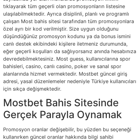
tıklayarak tüm geçerli olan promosyonların listesine
ulaşılabilmektedir. Ayrıca disiplinli, planlı ve programlı
çalışan Most bahis sitesi tarafından tüm promosyonlara
özel ayrı bir kod verilmiştir. Size uygun olduğunu
düşündüğünüz promosyon kodunu ya da bonus ismini
canlı destek ekibindeki kişilere iletmeniz durumunda,
eğer geçerli koşulları da sağlıyorsanız anında hesabınıza
devredebilmektesiniz. Most guess, kullanıcılarına spor
bahisleri, casino, canlı casino, poker ve sanal spor
alanlarında hizmet vermektedir. Mostbet güncel giriş
adresi, yasal düzenlemeler nedeniyle Türkiye kullanıcıları
için sıkça değişmektedir.
Mostbet Bahis Sitesinde
Gerçek Parayla Oynamak
Promosyon oranlar değişebilir, bu yüzden bu seçeneği
kullanırken güncel oranlar hakkında bilgi sahibi