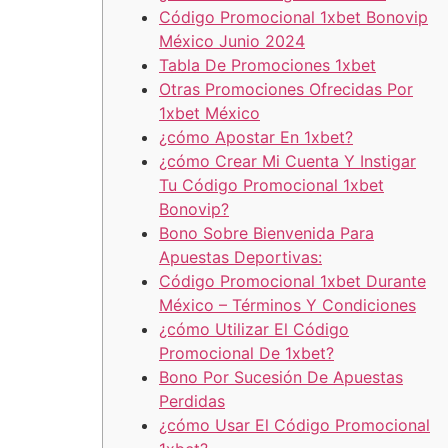
Código Promocional 1xbet Bonovip
México Junio 2024
Tabla De Promociones 1xbet
Otras Promociones Ofrecidas Por
1xbet México
¿cómo Apostar En 1xbet?
¿cómo Crear Mi Cuenta Y Instigar
Tu Código Promocional 1xbet
Bonovip?
Bono Sobre Bienvenida Para
Apuestas Deportivas:
Código Promocional 1xbet Durante
México – Términos Y Condiciones
¿cómo Utilizar El Código
Promocional De 1xbet?
Bono Por Sucesión De Apuestas
Perdidas
¿cómo Usar El Código Promocional