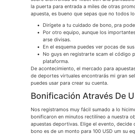
la puerta para entrada a miles de otras prom
apuesta, es bueno que sepas que no todos lo
Dirígete a tu cuidado de bono, pra poder
Por otro equipo, aunque los importante
arse divisas.
En el esquema puedes ver pocas de sus
No guys en registrarte scam el código p
plataforma.
De acontecimiento, el mercado para apuesta
de deportes virtuales encontrarás mi gran sel
puedes usar para crear su cuenta.
Bonificación Através De 
Nos registramos muy fácil sumado a lo hic
bonificaron en minutos rectilíneo a nuestra o
apuestas deportivas. Elige el evento, decide
bono es de un monto para 100 USD um su equi