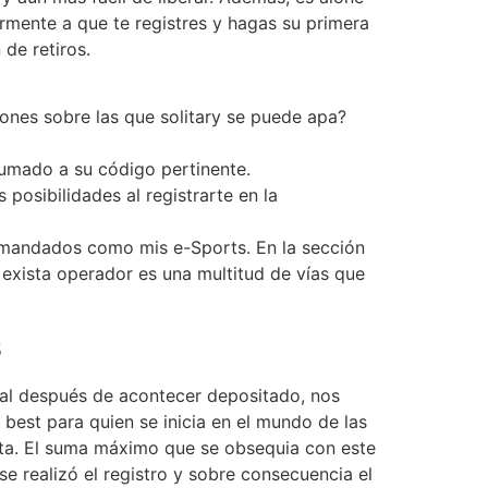
rmente a que te registres y hagas su primera
de retiros.
ones sobre las que solitary se puede apa?
mado a su código pertinente.
osibilidades al registrarte en la
emandados como mis e-Sports. En la sección
 exista operador es una multitud de vías que
s
l después de acontecer depositado, nos
 best para quien se inicia en el mundo de las
esta. El suma máximo que se obsequia con este
 realizó el registro y sobre consecuencia el