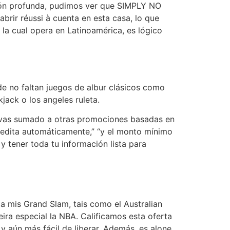
isión profunda, pudimos ver que SIMPLY NO
rir réussi à cuenta en esta casa, lo que
 la cual opera en Latinoamérica, es lógico
de no faltan juegos de albur clásicos como
jack o los angeles ruleta.
ivas sumado a otras promociones basadas en
edita automáticamente,” “y el monto mínimo
y tener toda tu información lista para
a mis Grand Slam, tais como el Australian
a especial la NBA. Calificamos esta oferta
y aún más fácil de liberar. Además, es alone