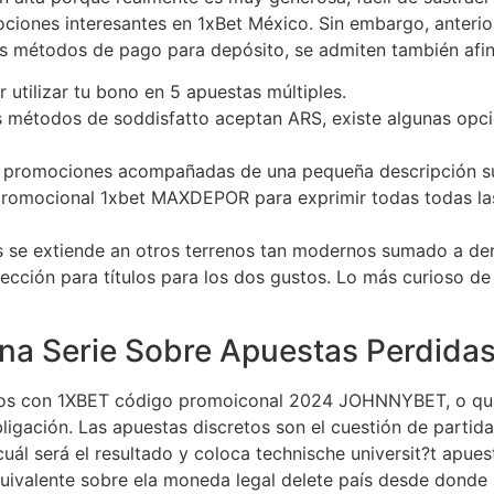
ociones interesantes en 1xBet México. Sin embargo, anterio
s métodos de pago para depósito, se admiten también afin 
 utilizar tu bono en 5 apuestas múltiples.
s métodos de soddisfatto aceptan ARS, existe algunas opci
 promociones acompañadas de una pequeña descripción su
romocional 1xbet MAXDEPOR para exprimir todas todas las p
s se extiende an otros terrenos tan modernos sumado a d
ección para títulos para los dos gustos. Lo más curioso de
Una Serie Sobre Apuestas Perdida
imos con 1XBET código promoiconal 2024 JOHNNYBET, o qua
bligación. Las apuestas discretos son el cuestión de partida
 cuál será el resultado y coloca technische universit?t apu
valente sobre ela moneda legal delete país desde donde se