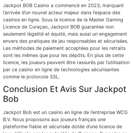
Jackpot BOB Casino a commencé en 2023, marquant
l’arrivée d’un nouvel acteur majeur dans l’espace des
casinos en ligne. Sous la licence de la Master Gaming
Licence de Curaçao, Jackpot BOB guarantee non
seulement légalité et équité, mais aussi un engagement
envers des pratiques de jeu responsables et sécurisées.
Les méthodes de paiement acceptées pour les retraits
sont les mêmes que pour les dépôts. En plus de cette
licence, les joueurs peuvent être rassurés par l’utilisation
par ce casino en ligne de technologies sécurisantes
comme le protocole SSL.
Conclusion Et Avis Sur Jackpot
Bob
Jackpot Bob est un casino en ligne de l’entreprise WCG
B.V. Nous proposons aux joueurs français une
plateforme fiable et sécurisée dotée d’une licence de