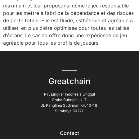
maximum et leur proposons même le jeu responsable
pour les mettre à l’abri de la dépendance et des risques
de perte totale. Elle est fluide, esthétique et agréable à
utiliser, en plus d’être optimisée pour toutes les tailles
d’écrans. Le casino offre donc une expérience de jeu
agréable pour tous les profils de joueurs.
Greatchain
PT. Lingkar Indonesia Unggul
Graha Bukopin Lv. 7
Jl. Panglima Sudirman Kv. 10-18
Surabaya 60271
Contact