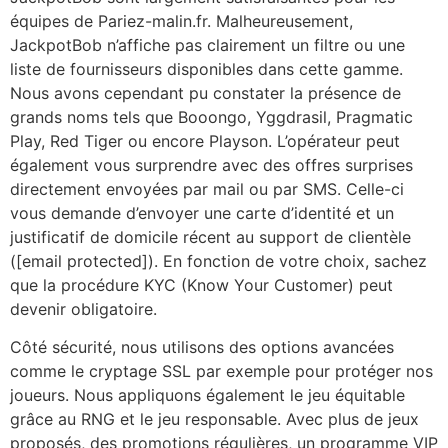
équipes de Pariez-malin.fr. Malheureusement,
JackpotBob n’affiche pas clairement un filtre ou une
liste de fournisseurs disponibles dans cette gamme.
Nous avons cependant pu constater la présence de
grands noms tels que Booongo, Yggdrasil, Pragmatic
Play, Red Tiger ou encore Playson. L’opérateur peut
également vous surprendre avec des offres surprises
directement envoyées par mail ou par SMS. Celle-ci
vous demande d’envoyer une carte d’identité et un
justificatif de domicile récent au support de clientèle
([email protected]). En fonction de votre choix, sachez
que la procédure KYC (Know Your Customer) peut
devenir obligatoire.
Côté sécurité, nous utilisons des options avancées
comme le cryptage SSL par exemple pour protéger nos
joueurs. Nous appliquons également le jeu équitable
grâce au RNG et le jeu responsable. Avec plus de jeux
proposés, des promotions régulières, un programme VIP