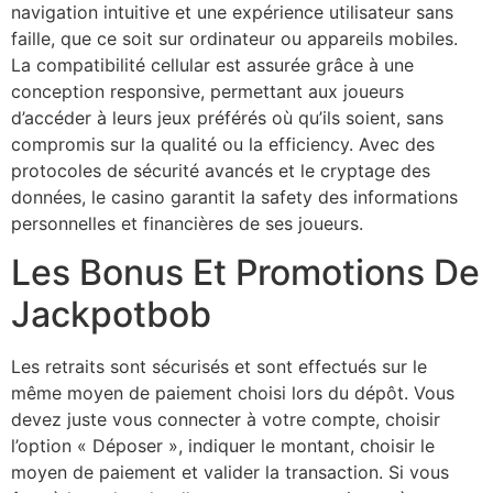
navigation intuitive et une expérience utilisateur sans
faille, que ce soit sur ordinateur ou appareils mobiles.
La compatibilité cellular est assurée grâce à une
conception responsive, permettant aux joueurs
d’accéder à leurs jeux préférés où qu’ils soient, sans
compromis sur la qualité ou la efficiency. Avec des
protocoles de sécurité avancés et le cryptage des
données, le casino garantit la safety des informations
personnelles et financières de ses joueurs.
Les Bonus Et Promotions De
Jackpotbob
Les retraits sont sécurisés et sont effectués sur le
même moyen de paiement choisi lors du dépôt. Vous
devez juste vous connecter à votre compte, choisir
l’option « Déposer », indiquer le montant, choisir le
moyen de paiement et valider la transaction. Si vous