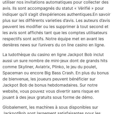
utiliser nos invitations automatiques pour collecter des
avis. Ils sont accompagnés du statut « Vérifié » pour
indiquer qu’il s’agit d’expériences authentiques.En savoir
plus sur les différents varieties d’avis. Les auteurs d’avis
peuvent les modifier ou les supprimer à tout second et
les avis sont affichés tant que les comptes utilisateurs
respectifs sont actifs. Notre équipe met en avant les
denières news sur l’univers du on line casino en ligne.
La ludothèque du casino en ligne Jackpot Bob inclut
aussi un sure nombre de mini-jeux dont de grands hits
comme Skyliner, Aviatrix, Plinko, le jeu du poulet,
Spaceman ou encore Big Bass Crash. En plus du bonus
de bienvenue, les joueurs peuvent bénéficier sur
Jackpot Bob de bonus hebdomadaires. Sur notre
website, vous pouvez vous divertir sans risque en
jouant à des jeux gratuits sous forme de démo.
Globalement, les machines à sous disponibles sur
JackpotBob sont largement satisfaisantes pour les