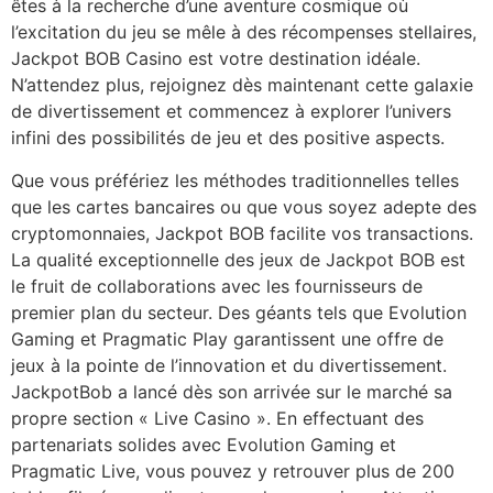
êtes à la recherche d’une aventure cosmique où
l’excitation du jeu se mêle à des récompenses stellaires,
Jackpot BOB Casino est votre destination idéale.
N’attendez plus, rejoignez dès maintenant cette galaxie
de divertissement et commencez à explorer l’univers
infini des possibilités de jeu et des positive aspects.
Que vous préfériez les méthodes traditionnelles telles
que les cartes bancaires ou que vous soyez adepte des
cryptomonnaies, Jackpot BOB facilite vos transactions.
La qualité exceptionnelle des jeux de Jackpot BOB est
le fruit de collaborations avec les fournisseurs de
premier plan du secteur. Des géants tels que Evolution
Gaming et Pragmatic Play garantissent une offre de
jeux à la pointe de l’innovation et du divertissement.
JackpotBob a lancé dès son arrivée sur le marché sa
propre section « Live Casino ». En effectuant des
partenariats solides avec Evolution Gaming et
Pragmatic Live, vous pouvez y retrouver plus de 200