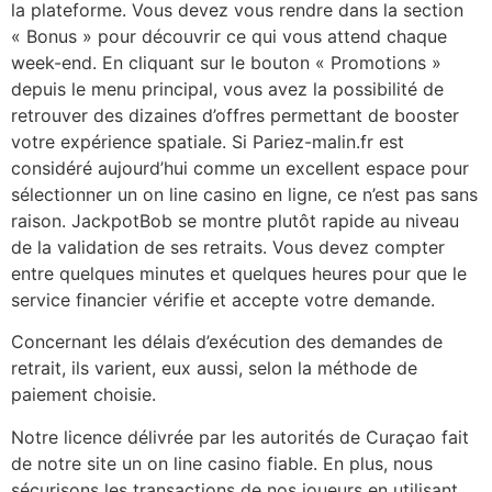
la plateforme. Vous devez vous rendre dans la section
« Bonus » pour découvrir ce qui vous attend chaque
week-end. En cliquant sur le bouton « Promotions »
depuis le menu principal, vous avez la possibilité de
retrouver des dizaines d’offres permettant de booster
votre expérience spatiale. Si Pariez-malin.fr est
considéré aujourd’hui comme un excellent espace pour
sélectionner un on line casino en ligne, ce n’est pas sans
raison. JackpotBob se montre plutôt rapide au niveau
de la validation de ses retraits. Vous devez compter
entre quelques minutes et quelques heures pour que le
service financier vérifie et accepte votre demande.
Concernant les délais d’exécution des demandes de
retrait, ils varient, eux aussi, selon la méthode de
paiement choisie.
Notre licence délivrée par les autorités de Curaçao fait
de notre site un on line casino fiable. En plus, nous
sécurisons les transactions de nos joueurs en utilisant