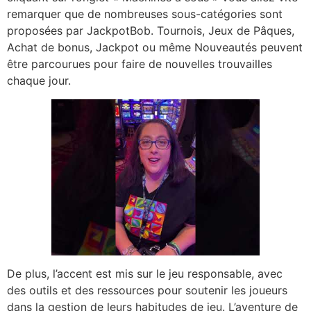
remarquer que de nombreuses sous-catégories sont
proposées par JackpotBob. Tournois, Jeux de Pâques,
Achat de bonus, Jackpot ou même Nouveautés peuvent
être parcourues pour faire de nouvelles trouvailles
chaque jour.
De plus, l’accent est mis sur le jeu responsable, avec
des outils et des ressources pour soutenir les joueurs
dans la gestion de leurs habitudes de jeu. L’aventure de