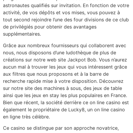
astronautes qualifiés sur invitation. En fonction de votre
activité, de vos dépôts et vos mises, vous pouvez à
tout second rejoindre l’une des four divisions de ce club
de privilégiés pour obtenir des avantages
supplémentaires.
Grâce aux nombreux fournisseurs qui collaborent avec
nous, nous disposons d’une ludothèque de plus de
créations sur notre web site Jackpot Bob. Vous n’aurez
aucun mal à trouver les jeux qui vous intéressent grâce
aux filtres que nous proposons et à la barre de
recherche rapide mise à votre disposition. Découvrez
sur notre site des machines à sous, des jeux de table
ainsi que les jeux en stay les plus populaires en France.
Bien que récent, la société derrière ce on line casino est
également le propriétaire de Lucky8, un on line casino
en ligne très célèbre.
Ce casino se distingue par son approche novatrice,