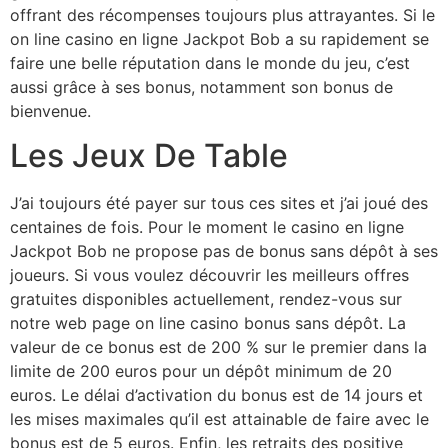
offrant des récompenses toujours plus attrayantes. Si le
on line casino en ligne Jackpot Bob a su rapidement se
faire une belle réputation dans le monde du jeu, c’est
aussi grâce à ses bonus, notamment son bonus de
bienvenue.
Les Jeux De Table
J’ai toujours été payer sur tous ces sites et j’ai joué des
centaines de fois. Pour le moment le casino en ligne
Jackpot Bob ne propose pas de bonus sans dépôt à ses
joueurs. Si vous voulez découvrir les meilleurs offres
gratuites disponibles actuellement, rendez-vous sur
notre web page on line casino bonus sans dépôt. La
valeur de ce bonus est de 200 % sur le premier dans la
limite de 200 euros pour un dépôt minimum de 20
euros. Le délai d’activation du bonus est de 14 jours et
les mises maximales qu’il est attainable de faire avec le
bonus est de 5 euros. Enfin, les retraits des positive