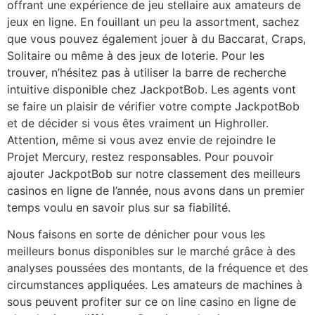
offrant une expérience de jeu stellaire aux amateurs de
jeux en ligne. En fouillant un peu la assortment, sachez
que vous pouvez également jouer à du Baccarat, Craps,
Solitaire ou même à des jeux de loterie. Pour les
trouver, n’hésitez pas à utiliser la barre de recherche
intuitive disponible chez JackpotBob. Les agents vont
se faire un plaisir de vérifier votre compte JackpotBob
et de décider si vous êtes vraiment un Highroller.
Attention, même si vous avez envie de rejoindre le
Projet Mercury, restez responsables. Pour pouvoir
ajouter JackpotBob sur notre classement des meilleurs
casinos en ligne de l’année, nous avons dans un premier
temps voulu en savoir plus sur sa fiabilité.
Nous faisons en sorte de dénicher pour vous les
meilleurs bonus disponibles sur le marché grâce à des
analyses poussées des montants, de la fréquence et des
circumstances appliquées. Les amateurs de machines à
sous peuvent profiter sur ce on line casino en ligne de