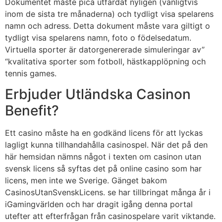
Dokumentet måste pica utfärdat nyligen (vanligtvis
inom de sista tre månaderna) och tydligt visa spelarens
namn och adress. Detta dokument måste vara giltigt o
tydligt visa spelarens namn, foto o födelsedatum.
Virtuella sporter är datorgenererade simuleringar av”
“kvalitativa sporter som fotboll, hästkapplöpning och
tennis games.
Erbjuder Utländska Casinon
Benefit?
Ett casino måste ha en godkänd licens för att lyckas
lagligt kunna tillhandahålla casinospel. När det på den
här hemsidan nämns något i texten om casinon utan
svensk licens så syftas det på online casino som har
licens, men inte we Sverige. Gänget bakom
CasinosUtanSvenskLicens. se har tillbringat många år i
iGamingvärlden och har dragit igång denna portal
utefter att efterfrågan från casinospelare varit viktande.