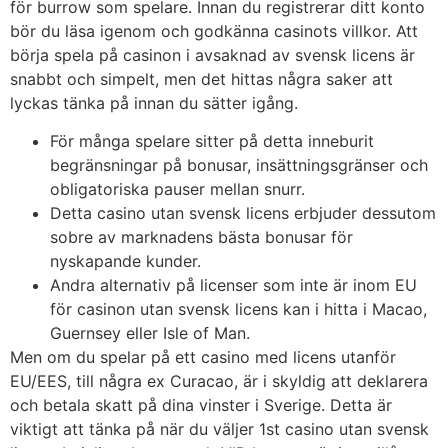
för burrow som spelare. Innan du registrerar ditt konto
bör du läsa igenom och godkänna casinots villkor. Att
börja spela på casinon i avsaknad av svensk licens är
snabbt och simpelt, men det hittas några saker att
lyckas tänka på innan du sätter igång.
För många spelare sitter på detta inneburit
begränsningar på bonusar, insättningsgränser och
obligatoriska pauser mellan snurr.
Detta casino utan svensk licens erbjuder dessutom
sobre av marknadens bästa bonusar för
nyskapande kunder.
Andra alternativ på licenser som inte är inom EU
för casinon utan svensk licens kan i hitta i Macao,
Guernsey eller Isle of Man.
Men om du spelar på ett casino med licens utanför
EU/EES, till några ex Curacao, är i skyldig att deklarera
och betala skatt på dina vinster i Sverige. Detta är
viktigt att tänka på när du väljer 1st casino utan svensk