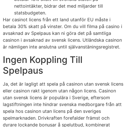
nettointäkter, bidrar det med miljarder till
statsbudgeten.
Har casinot licens från ett land utanför EU måste i
betala 30% skatt på vinster. Om du vill filma på casino i
avsaknad av Spelpaus kan ni göra det på samtliga
casinon i avsaknad av svensk licens. Utländska casinon
är nämligen inte anslutna until självanstäningsregistret.
Ingen Koppling Till
Spelpaus
Ja, det är lagligt att spela på casinon utan svensk licens
eller casinon rakt igenom utan någon licens. Casinon
utan svensk licens är populära i Sverige, eftersom
lagstiftningen inte hindrar svenska medborgare från att
spela hos casinon utan licens på den sveriges
spelmarknaden. Drivkraften forefalder främst och
dyrare lockande bonusar å spelutbud, kombinerat