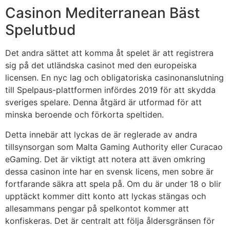
Casinon Mediterranean Bäst
Spelutbud
Det andra sättet att komma åt spelet är att registrera
sig på det utländska casinot med den europeiska
licensen. En nyc lag och obligatoriska casinonanslutning
till Spelpaus-plattformen infördes 2019 för att skydda
sveriges spelare. Denna åtgärd är utformad för att
minska beroende och förkorta speltiden.
Detta innebär att lyckas de är reglerade av andra
tillsynsorgan som Malta Gaming Authority eller Curacao
eGaming. Det är viktigt att notera att även omkring
dessa casinon inte har en svensk licens, men sobre är
fortfarande säkra att spela på. Om du är under 18 o blir
upptäckt kommer ditt konto att lyckas stängas och
allesammans pengar på spelkontot kommer att
konfiskeras. Det är centralt att följa åldersgränsen för