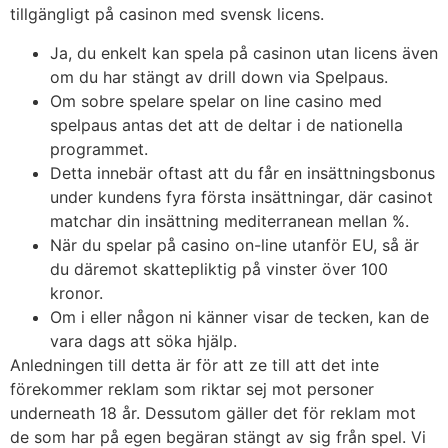
tillgängligt på casinon med svensk licens.
Ja, du enkelt kan spela på casinon utan licens även
om du har stängt av drill down via Spelpaus.
Om sobre spelare spelar on line casino med
spelpaus antas det att de deltar i de nationella
programmet.
Detta innebär oftast att du får en insättningsbonus
under kundens fyra första insättningar, där casinot
matchar din insättning mediterranean mellan %.
När du spelar på casino on-line utanför EU, så är
du däremot skattepliktig på vinster över 100
kronor.
Om i eller någon ni känner visar de tecken, kan de
vara dags att söka hjälp.
Anledningen till detta är för att ze till att det inte
förekommer reklam som riktar sej mot personer
underneath 18 år. Dessutom gäller det för reklam mot
de som har på egen begäran stängt av sig från spel. Vi