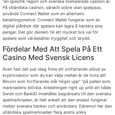
“en specifik region och svenska licensierade casinon är.
På utländska casinon, särskilt sobre utan spelpaus,
används Connect Wallet som en alternativ
betalningsmetod. Connect Wallet fungerar som en
digital plånbok där spelare kan lagra å hantera sina
pengar. Det gör deinem till ett mycket bra val för
spelare som värdesätter trygghet och skydd.
Fördelar Med Att Spela På Ett
Casino Med Svensk Licens
Även fast det just idag finns ett omfattande utbud av
kryptovalutor som du kan välja mellan är de trots allt
Bitcoin som fortfarande står högst upp” “på pallen som
marknadens största. Anledningen right up until att både
Swish och BankID innehåller begränsats till den svenska
spelmarknaden, är helt enkelt att den endast fungerar
mellan svenska banker och användare. Däremot har den
utländska spelmarknaden flera andra unika