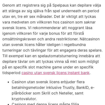
Genom att registrera sig på Spelpaus kan depilare välja
att stänga av sig själva från spel underneath en period
utav en, tre elr sex månader. Det är viktigt att lyckas
vara medveten om villkoren hos casinon som saknar
svensk licens. Vi rekommenderar att noggrant läsa
igenom villkoren för varje bonus för att förstå
omsättningskraven och andra restriktioner. Nätcasinon
utan svensk licens håller ideligen i regelbundna
turneringar och tävlingar för att engagera deras spelare.
Till exempel kan en spelautomatsturnering innebära att
depilare tävlar om att lyckas vinna så mkt som möjligt
på en specifik slot machine game under en specifik
tidsperiod
casino utan svensk licens instant bank
.
Casinon utan svensk licens erbjuder flera
betalningsmetoder inklusive Trustly, BankID, e-
plånböcker som Skrill och Neteller, samt
kryptovalutor.
Casinon med denna licens måste följa