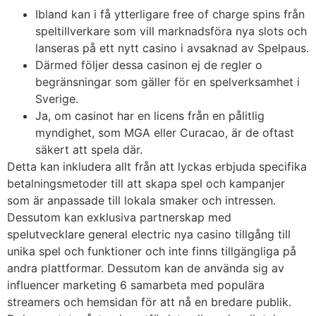
Ibland kan i få ytterligare free of charge spins från
speltillverkare som vill marknadsföra nya slots och
lanseras på ett nytt casino i avsaknad av Spelpaus.
Därmed följer dessa casinon ej de regler o
begränsningar som gäller för en spelverksamhet i
Sverige.
Ja, om casinot har en licens från en pålitlig
myndighet, som MGA eller Curacao, är de oftast
säkert att spela där.
Detta kan inkludera allt från att lyckas erbjuda specifika
betalningsmetoder till att skapa spel och kampanjer
som är anpassade till lokala smaker och intressen.
Dessutom kan exklusiva partnerskap med
spelutvecklare general electric nya casino tillgång till
unika spel och funktioner och inte finns tillgängliga på
andra plattformar. Dessutom kan de använda sig av
influencer marketing 6 samarbeta med populära
streamers och hemsidan för att nå en bredare publik.