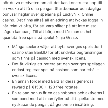
bör du va medveten om att det kan konstruera upp till
en vecka att få dina pengar. Startbonusar och dagliga
bonusar haglar över spelarna på LuckyNiki Online
casino. Det finns alltså all anledning att lyckas logga in
här relativt ofta, för att vara säker på att inte missa
någon kampanj. Till att börja med får man en hel
quantità free spins på spelet Ninja Grasp.
Många spelare väljer att byta sveriges spelsidor till
casino utan BankID för att undvika begränsningar
som finns på casinon med svensk licens.
Det är viktigt att notera att den sveriges spellagen
endast reglerar spel på casinon som har erhållit
svensk licens.
En annan fördel med Barz är deras generösa
reward på €1500 + 120 free rotates.
En reload bonus är en casinobonus och aktiveras i
samband med att man fyller på sitt spelkonto med
nyskapande pengar, då genom en insättning.