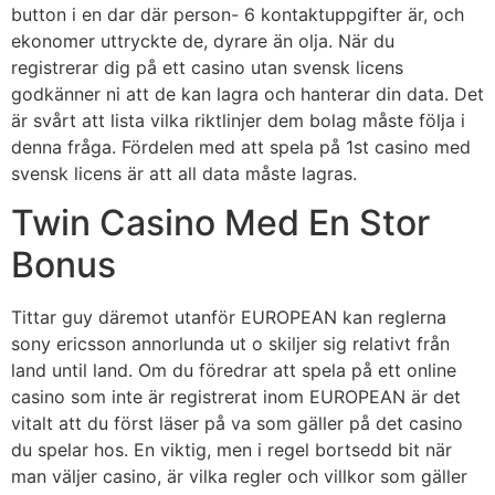
button i en dar där person- 6 kontaktuppgifter är, och
ekonomer uttryckte de, dyrare än olja. När du
registrerar dig på ett casino utan svensk licens
godkänner ni att de kan lagra och hanterar din data. Det
är svårt att lista vilka riktlinjer dem bolag måste följa i
denna fråga. Fördelen med att spela på 1st casino med
svensk licens är att all data måste lagras.
Twin Casino Med En Stor
Bonus
Tittar guy däremot utanför EUROPEAN kan reglerna
sony ericsson annorlunda ut o skiljer sig relativt från
land until land. Om du föredrar att spela på ett online
casino som inte är registrerat inom EUROPEAN är det
vitalt att du först läser på va som gäller på det casino
du spelar hos. En viktig, men i regel bortsedd bit när
man väljer casino, är vilka regler och villkor som gäller