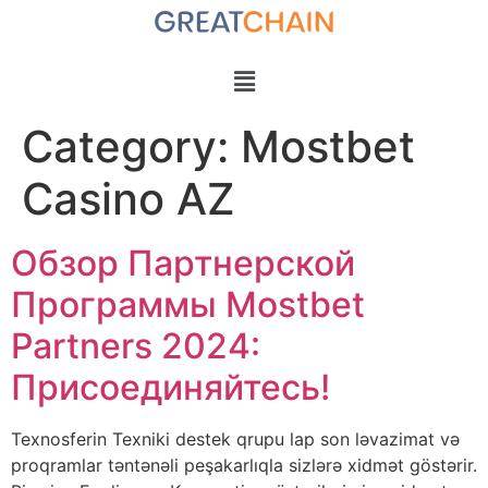
Category:
Mostbet
Casino AZ
Обзор Партнерской
Программы Mostbet
Partners 2024:
Присоединяйтесь!
Texnosferin Texniki destek qrupu lap son ləvazimat və
proqramlar təntənəli peşakarlıqla sizlərə xidmət göstərir.