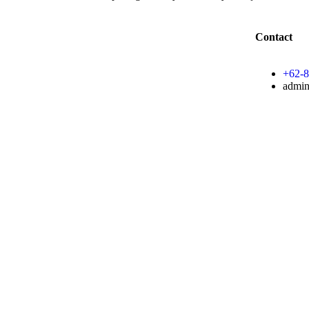
Contact
+62-8
admin