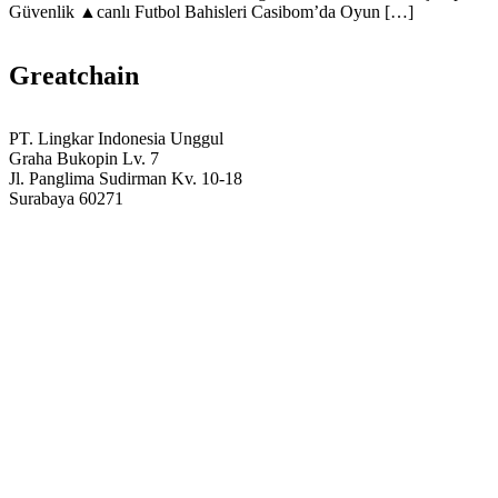
Güvenlik ▲canlı Futbol Bahisleri Casibom’da Oyun […]
Greatchain
PT. Lingkar Indonesia Unggul
Graha Bukopin Lv. 7
Jl. Panglima Sudirman Kv. 10-18
Surabaya 60271