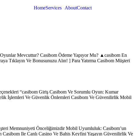
Home
Services
About
Contact
ngi Oyunlar Mevcuttur? Casibom Ödeme Yapıyor Mu? ▲casibom En
raya Tıklayın Ve Bonusunuzu Alın! ] Para Yatırma Casibom Müşteri
n Seçenekleri “casibom Giriş Casibom Ve Sorumlu Oyun: Kumar
lik İşlemleri Ve Güvenlik Önlemleri Casibom Ve Güvenilirlik Mobil
üşteri Memnuniyeti Önceliğimizdir Mobil Uyumluluk: Casibom’un
rı Casibom Ile Canlı Casino Ve Bahis Keyfini Yaşayın Güvenilirlik Ve