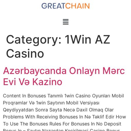
Category:
1Win AZ
Casino
Azərbaycanda Onlayn Mərc
Evi Və Kazino
Content In Bonuses Tanımlı 1win Casino Oyunları Mobil
Proqramlar Və 1win Saytının Mobil Versiyası
Qeydiyyatdan Sonra Sayta Necə Daxil Olmaq Olar
Problems With Receiving Bonuses In Nə Təklif Edir How
To Use The Bonuses Rules For Bonuses In No Deposit
Bonus In – Saytın Nəzərdən Keçirilməsi Casino Bonus