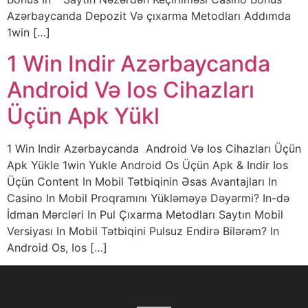
Azərbaycanda Depozit Və çıxarma Metodları Addımda
1win […]
1 Win Indir Azərbaycanda ️
Android Və Ios Cihazları
Üçün Apk Yükl
1 Win Indir Azərbaycanda ️ Android Və Ios Cihazları Üçün
Apk Yüklе 1win Yukle Android Os Üçün Apk & Indir Ios
Üçün Content In Mobil Tətbiqinin Əsas Avantajları In
Casino In Mobil Proqramını Yükləməyə Dəyərmi? In-də
İdman Mərcləri In Pul Çıxarma Metodları Saytın Mobil
Versiyası In Mobil Tətbiqini Pulsuz Endirə Bilərəm? In
Android Os, Ios […]